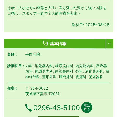
患者一人ひとりの尊厳と人生に寄り添った温かく強い病院を
目指し、スタッフ一丸で全人的医療を実践
2025-08-28
取材日:
基本情報
名称：
平間病院
診療科目：
内科, 消化器内科, 糖尿病内科, 内分泌内科, 呼吸器
内科, 循環器内科, 内視鏡内科, 外科, 消化器外科, 脳
神経外科, 整形外科, 肛門外科, 皮膚科, 泌尿器科
住所：
〒 304-0002
茨城県下妻市江2051
電話
電話番号
0296-43-5100
する