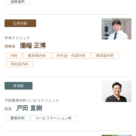
泌尿器科
弘明寺駅
中本クリニック
瀧端 正博
理事長
内科
糖尿病内科
内分泌・代謝内科
循環器内科
消化器内科
草津駅
戸田整形外科リハビリクリニック
戸田 直樹
院長
整形外科
リハビリテーション科