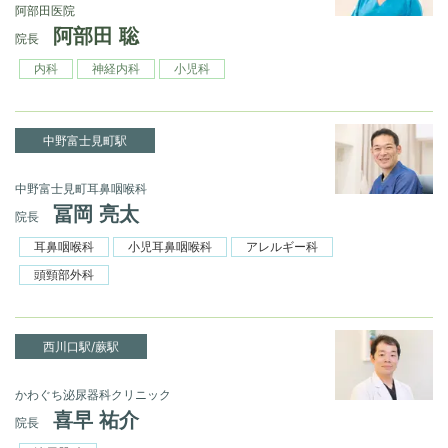
阿部田医院
阿部田 聡
院長
内科
神経内科
小児科
中野富士見町駅
中野富士見町耳鼻咽喉科
冨岡 亮太
院長
耳鼻咽喉科
小児耳鼻咽喉科
アレルギー科
頭頸部外科
西川口駅/蕨駅
かわぐち泌尿器科クリニック
喜早 祐介
院長