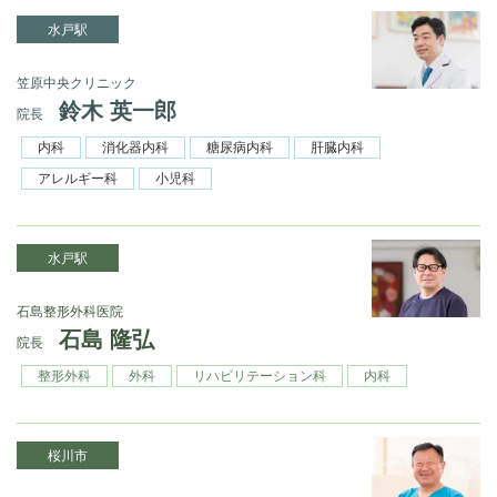
水戸駅
笠原中央クリニック
鈴木 英一郎
院長
内科
消化器内科
糖尿病内科
肝臓内科
アレルギー科
小児科
水戸駅
石島整形外科医院
石島 隆弘
院長
整形外科
外科
リハビリテーション科
内科
桜川市