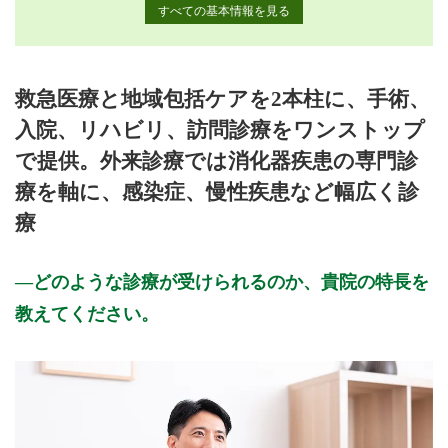
すべての基本情報を見る
月曜日
火曜日
水曜日
木曜日
金曜日
土曜日
日曜日
祝日
診療時間
月
火
水
木
金
土
日
祝
救急医療と地域包括ケアを2本柱に、手術、
9:00〜12:00
●
●
●
●
●
●
入院、リハビリ、訪問診療をワンストップ
14:00〜17:30
●
●
●
●
●
で提供。外来診療では消化器疾患の専門診
休診日: 土曜午後・日曜・祝日・盆休み・年末年始 (12月31日
療を軸に、感染症、慢性疾患など幅広く診
～1月3日)
療
備考: 各科目診療時間につきましては、ホームページをご覧く
ださい。
どのような診療が受けられるのか、貴院の特長を
※診療時間や臨時休診・診療内容等について、事前に必ず医療
教えてください。
機関ホームページ、またはお電話にてご確認ください。
>>病院なびで医療機関の詳細を見る
公式HPはこちら