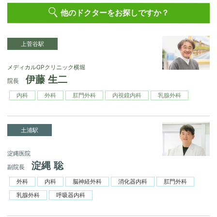
他のドクターをお探しですか？
上菅谷駅
メディカルGPクリニック横堀
伊藤 生二
院長
内科
外科
肛門外科
内視鏡内科
乳腺外科
土浦駅
淀縄医院
淀縄 聡
副院長
外科
内科
脳神経外科
消化器内科
肛門外科
乳腺外科
呼吸器内科