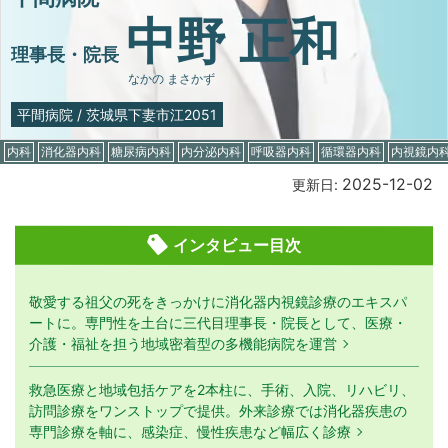
中野 正和
理事長・院長
なかの まさかず
平間病院
/
茨城県下妻市江2051
内科
消化器内科
糖尿病内科
内分泌内科
呼吸器内科
循環器内科
内視鏡内
2025-12-02
更新日:
インタビュー目次
敬愛する祖父の死をきっかけに消化器内視鏡診療のエキスパ
ートに。専門性を土台に三代目理事長・院長として、医療・
介護・福祉を担う地域密着型の多機能病院を運営
救急医療と地域包括ケアを2本柱に、手術、入院、リハビリ、
訪問診療をワンストップで提供。外来診療では消化器疾患の
専門診療を軸に、感染症、慢性疾患など幅広く診療