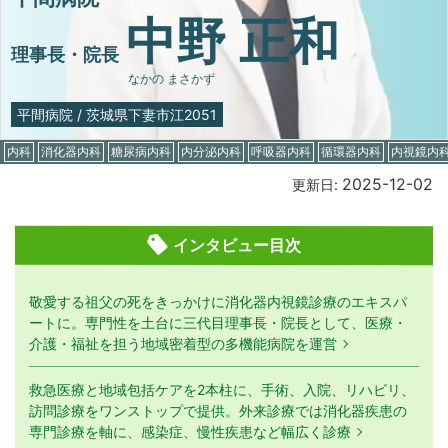
中野 正和
理事長・院長
なかの まさかず
平間病院
/
茨城県下妻市江2051
内科
消化器内科
糖尿病内科
内分泌内科
呼吸器内科
循環器内科
内視鏡内
2025-12-02
更新日:
インタビュー目次
敬愛する祖父の死をきっかけに消化器内視鏡診療のエキスパ
ートに。専門性を土台に三代目理事長・院長として、医療・
介護・福祉を担う地域密着型の多機能病院を運営
救急医療と地域包括ケアを2本柱に、手術、入院、リハビリ、
訪問診療をワンストップで提供。外来診療では消化器疾患の
専門診療を軸に、感染症、慢性疾患など幅広く診療