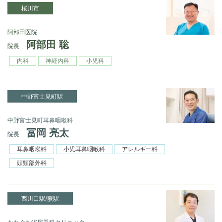
桜川市
阿部田医院
阿部田 聡
院長
内科
神経内科
小児科
中野富士見町駅
中野富士見町耳鼻咽喉科
冨岡 亮太
院長
耳鼻咽喉科
小児耳鼻咽喉科
アレルギー科
頭頸部外科
西川口駅/蕨駅