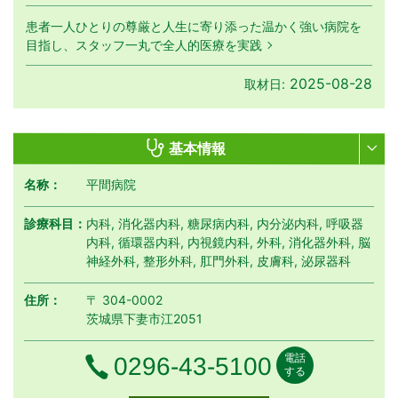
患者一人ひとりの尊厳と人生に寄り添った温かく強い病院を
目指し、スタッフ一丸で全人的医療を実践
2025-08-28
取材日:
基本情報
名称：
平間病院
診療科目：
内科, 消化器内科, 糖尿病内科, 内分泌内科, 呼吸器
内科, 循環器内科, 内視鏡内科, 外科, 消化器外科, 脳
神経外科, 整形外科, 肛門外科, 皮膚科, 泌尿器科
住所：
〒 304-0002
茨城県下妻市江2051
電話
電話番号
0296-43-5100
する