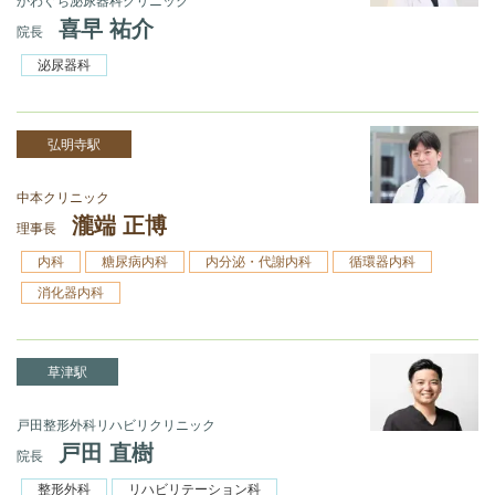
かわぐち泌尿器科クリニック
喜早 祐介
院長
泌尿器科
弘明寺駅
中本クリニック
瀧端 正博
理事長
内科
糖尿病内科
内分泌・代謝内科
循環器内科
消化器内科
草津駅
戸田整形外科リハビリクリニック
戸田 直樹
院長
整形外科
リハビリテーション科