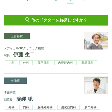
他のドクターをお探しですか？
上菅谷駅
メディカルGPクリニック横堀
伊藤 生二
院長
内科
外科
肛門外科
内視鏡内科
乳腺外科
土浦駅
淀縄医院
淀縄 聡
副院長
外科
内科
脳神経外科
消化器内科
肛門外科