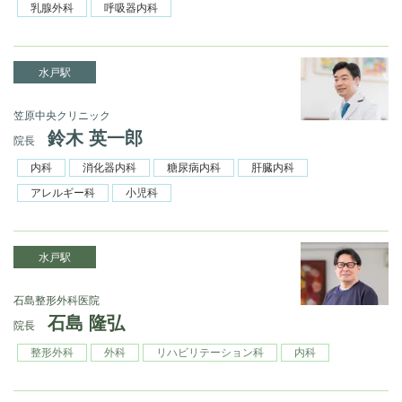
乳腺外科
呼吸器内科
水戸駅
笠原中央クリニック
鈴木 英一郎
院長
内科
消化器内科
糖尿病内科
肝臓内科
アレルギー科
小児科
水戸駅
石島整形外科医院
石島 隆弘
院長
整形外科
外科
リハビリテーション科
内科