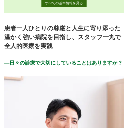
すべての基本情報を見る
月曜日
火曜日
水曜日
木曜日
金曜日
土曜日
日曜日
祝日
診療時間
月
火
水
木
金
土
日
祝
患者一人ひとりの尊厳と人生に寄り添った
9:00〜12:00
●
●
●
●
●
●
温かく強い病院を目指し、スタッフ一丸で
14:00〜17:30
●
●
●
●
●
全人的医療を実践
休診日: 土曜午後・日曜・祝日・盆休み・年末年始 (12月31日
～1月3日)
日々の診療で大切にしていることはありますか？
備考: 各科目診療時間につきましては、ホームページをご覧く
ださい。
※診療時間や臨時休診・診療内容等について、事前に必ず医療
機関ホームページ、またはお電話にてご確認ください。
>>病院なびで医療機関の詳細を見る
公式HPはこちら