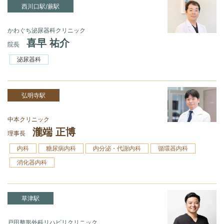
西川口駅/蕨駅
かわぐち泌尿器科クリニック
喜早 祐介
院長
泌尿器科
弘明寺駅
中本クリニック
瀧端 正博
理事長
内科
糖尿病内科
内分泌・代謝内科
循環器内科
消化器内科
草津駅
戸田整形外科リハビリクリニック