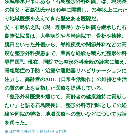
茨城県水戸市にある「石島整形外科医院」は、現院長
9:00～12:00
●
●
●
●
●
の祖父・石島弘氏が1949年に開業し、75年以上にわた
14:00～17:00
●
り地域医療を支えてきた歴史ある医院だ。
14:00～18:00
●
●
●
●
父・石島弘之氏（現・理事長）から医院を継承した石
島隆弘院長は、大学病院や基幹病院で、骨折や捻挫、
休診日: 金、日、祝
備考: 午前:9:00～12:00(受付は11:30まで)
脱臼といった外傷から、脊椎疾患や関節外科などの高
午後:14:00～18:00(受付は17:30まで)
度な整形外科疾患まで、豊富な経験を積んだ整形外科
※土曜日午後は14:00～17:00(受付は16:30まで)
※
専門医
。現在、同院では整形外科全般の診療に加え、
※診療時間や臨時休診・診療内容等について、事前に必ず医療
骨粗鬆症の予防・治療や運動器リハビリテーションに
機関ホームページ、またはお電話にてご確認ください。
注力し、高齢者のADL（日常生活動作）の維持と生活
>>病院なびで医療機関の詳細を見る
の質の向上を目指した医療を提供している。
「整形外科医療を通じて、高齢者の健康維持に貢献し
公式HPはこちら
たい」と語る石島院長に、整形外科専門医としての経
験や同院の特徴、地域医療への想いなどについてお話
初診受付
を伺った。
※日本整形外科学会整形外科専門医