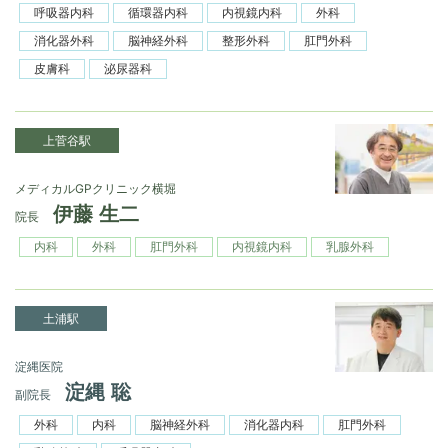
呼吸器内科
循環器内科
内視鏡内科
外科
消化器外科
脳神経外科
整形外科
肛門外科
皮膚科
泌尿器科
上菅谷駅
メディカルGPクリニック横堀
伊藤 生二
院長
内科
外科
肛門外科
内視鏡内科
乳腺外科
土浦駅
淀縄医院
淀縄 聡
副院長
外科
内科
脳神経外科
消化器内科
肛門外科