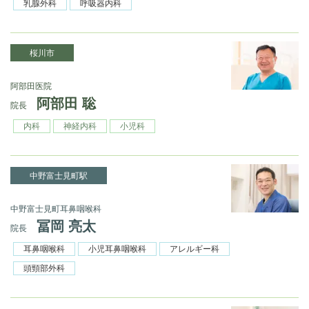
乳腺外科
呼吸器内科
桜川市
阿部田医院
阿部田 聡
院長
内科
神経内科
小児科
中野富士見町駅
中野富士見町耳鼻咽喉科
冨岡 亮太
院長
耳鼻咽喉科
小児耳鼻咽喉科
アレルギー科
頭頸部外科