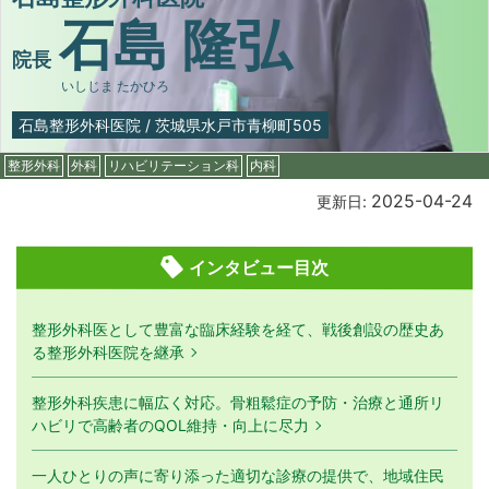
石島 隆弘
院長
いしじま たかひろ
石島整形外科医院
/
茨城県水戸市青柳町505
整形外科
外科
リハビリテーション科
内科
2025-04-24
更新日:
インタビュー目次
整形外科医として豊富な臨床経験を経て、戦後創設の歴史あ
る整形外科医院を継承
整形外科疾患に幅広く対応。骨粗鬆症の予防・治療と通所リ
ハビリで高齢者のQOL維持・向上に尽力
一人ひとりの声に寄り添った適切な診療の提供で、地域住民