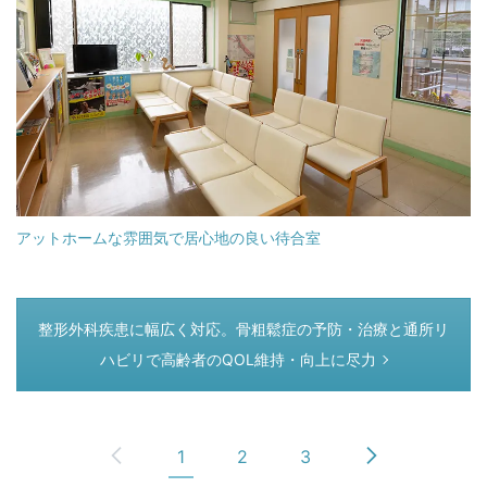
アットホームな雰囲気で居心地の良い待合室
つぎのページ
整形外科疾患に幅広く対応。骨粗鬆症の予防・治療と通所リ
ハビリで高齢者のQOL維持・向上に尽力
1
2
3