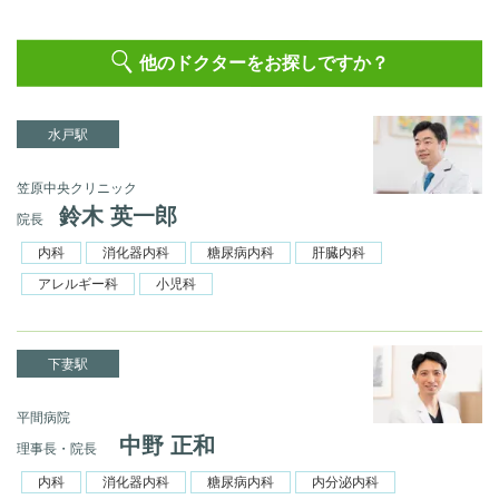
他のドクターをお探しですか？
水戸駅
笠原中央クリニック
鈴木 英一郎
院長
内科
消化器内科
糖尿病内科
肝臓内科
アレルギー科
小児科
下妻駅
平間病院
中野 正和
理事長・院長
内科
消化器内科
糖尿病内科
内分泌内科