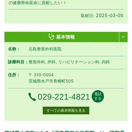
の健康寿命延命に貢献したい
2025-03-05
取材日:
基本情報
名称：
石島整形外科医院
診療科目：
整形外科, 外科, リハビリテーション科, 内科
住所：
〒 310-0004
茨城県水戸市青柳町505
電話
電話番号
029-221-4821
する
すべての基本情報を見る
月曜日
火曜日
水曜日
木曜日
金曜日
土曜日
日曜日
祝日
診療時間
月
火
水
木
金
土
日
祝