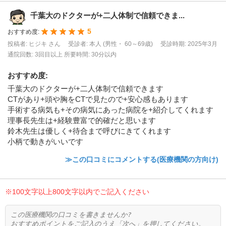
千葉大のドクターが+二人体制で信頼できま...
5
おすすめ度:
投稿者: ヒジキ さん
受診者: 本人 (男性・ 60～69歳)
受診時期: 2025年3月
通院回数: 3回目以上
所要時間: 30分以内
おすすめ度
:
千葉大のドクターが+二人体制で信頼できます
CTがあり+頭や胸をCTで見たので+安心感もあります
手術する病気も+その病気にあった病院を+紹介してくれます
理事長先生は+経験豊富で的確だと思います
鈴木先生は優しく+待合まで呼びにきてくれます
小柄で動きがいいです
≫この口コミにコメントする(医療機関の方向け)
※100文字以上800文字以内でご記入ください