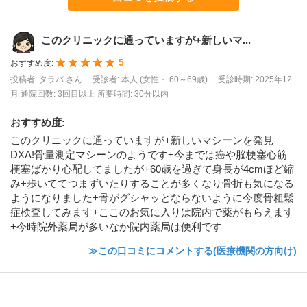
このクリニックに通っていますが+新しいマ...
5
おすすめ度:
投稿者: タラバ さん
受診者: 本人 (女性・ 60～69歳)
受診時期: 2025年12
月
通院回数: 3回目以上
所要時間: 30分以内
おすすめ度
:
このクリニックに通っていますが+新しいマシーンを発見
DXA!骨量測定マシーンのようです+今までは癌や脳梗塞心筋
梗塞ばかり心配してましたが+60歳を過ぎて身長が4cmほど縮
み+歩いててつまずいたりすることが多くなり骨折も気になる
ようになりました+骨がグシャッとならないように今度骨粗鬆
症検査してみます+ここのお気に入りは院内で薬がもらえます
+今時院外薬局が多いなか院内薬局は便利です
≫この口コミにコメントする(医療機関の方向け)