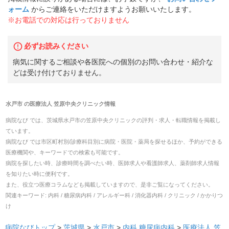
ォーム
からご連絡をいただけますようお願いいたします。
※お電話での対応は行っておりません
必ずお読みください
病気に関するご相談や各医院への個別のお問い合わせ・紹介な
どは受け付けておりません。
水戸市
の
医療法人 笠原中央クリニック
情報
病院なび では、
茨城県
水戸市
の
笠原中央クリニック
の
評判・求人・転職
情報を掲載し
ています。
病院なび では市区町村別/診療科目別に病院・医院・薬局を探せるほか、予約ができる
医療機関や、キーワードでの検索も可能です。
病院を探したい時、診療時間を調べたい時、医師求人や看護師求人、薬剤師求人情報
を知りたい時に便利です。
また、役立つ医療コラムなども掲載していますので、是非ご覧になってください。
関連キーワード:
内科 / 糖尿病内科 / アレルギー科 / 消化器内科 / クリニック / かかりつ
け
病院なびトップ
>
茨城県
>
水戸市
>
内科
糖尿病内科
>
医療法人 笠