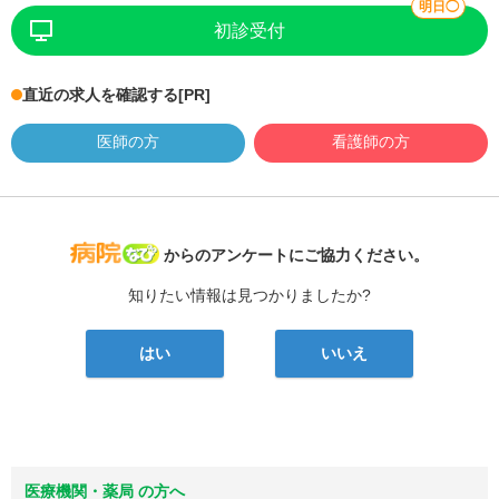
明日◯
初診受付
直近の求人を確認する
[PR]
医師の方
看護師の方
病院なび
からのアンケートにご協力ください。
知りたい情報は見つかりましたか?
はい
いいえ
医療機関・薬局 の方へ