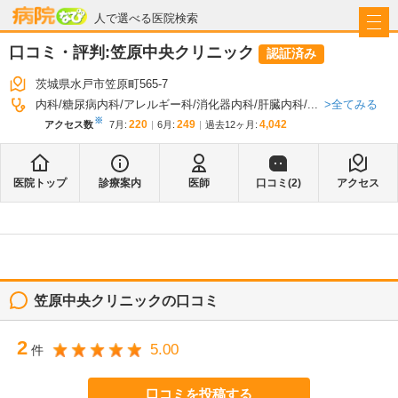
病院なび
人で選べる医院検索
口コミ・評判:
笠原中央クリニック
認証済み
茨城県水戸市笠原町565-7
全てみる
内科
糖尿病内科
アレルギー科
消化器内科
肝臓内科
...
※
220
249
4,042
アクセス数
7月
:
6月
:
過去12ヶ月:
医院トップ
診療案内
医師
口コミ(
2
)
アクセス
笠原中央クリニック
の口コミ
2
5.00
件
口コミを投稿する