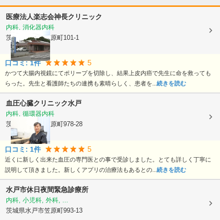
医療法人楽志会
神長クリニック
内科, 消化器内科
茨城県水戸市
笠原町101-1
5
口コミ:
1
件
かつて大腸内視鏡にてポリープを切除し、結果上皮内癌で先生に命を救っても
らった。先生と看護師たちの連携も素晴らしく、患者を...
続きを読む
血圧心臓クリニック水戸
内科, 循環器内科
茨城県水戸市
笠原町978-28
5
口コミ:
1
件
近くに新しく出来た血圧の専門医との事で受診しました。とても詳しく丁寧に
説明して頂きました。新しくアプリの治療法もあるとの...
続きを読む
水戸市休日夜間緊急診療所
内科, 小児科, 外科, ...
茨城県水戸市
笠原町993-13