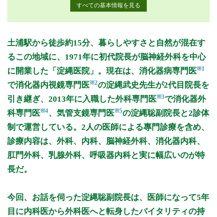
すべての基本情報を見る
月曜日
火曜日
水曜日
木曜日
金曜日
土曜日
日曜日
祝日
診療時間
月
火
水
木
金
土
日
祝
土浦駅から徒歩約15分、暮らしやすさと自然が混在す
8:30～12:00
●
●
●
●
●
●
るこの地域に、1971年に初代院長が脳神経外科を中心
14:00～17:30
●
●
●
●
※1
に開業した「淀縄医院」。現在は、消化器病専門医
※2
で消化器内視鏡専門医
の淀縄武史先生が2代目院長を
休診日: 日、祝
※3
引き継ぎ、2013年に入職した外科専門医
で消化器外
※診療時間や臨時休診・診療内容等について、事前に必ず医療
※4
※5
科専門医
、気管支鏡専門医
の淀縄聡副院長と2診体
機関ホームページ、またはお電話にてご確認ください。
制で運営している。2人の医師による專門診療を含め、
>>病院なびで医療機関の詳細を見る
診療内容は、外科、内科、脳神経外科、消化器内科、
肛門外科、乳腺外科、呼吸器内科と実に幅広いのが特
公式HPはこちら
長だ。
今回、お話を伺った淀縄聡副院長は、医師になって5年
目に内科医から外科医へと転身したバイタリティの持