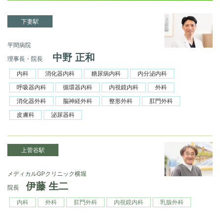
下妻駅
平間病院
中野 正和
理事長・院長
内科
消化器内科
糖尿病内科
内分泌内科
呼吸器内科
循環器内科
内視鏡内科
外科
消化器外科
脳神経外科
整形外科
肛門外科
皮膚科
泌尿器科
上菅谷駅
メディカルGPクリニック横堀
伊藤 生二
院長
内科
外科
肛門外科
内視鏡内科
乳腺外科