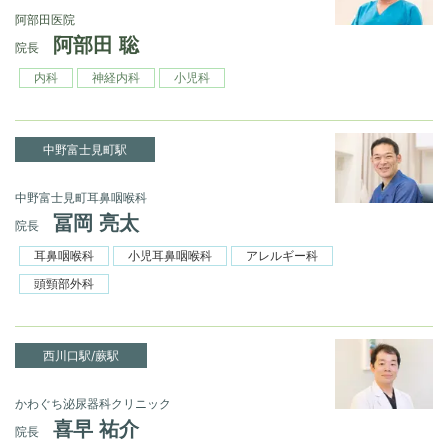
阿部田医院
阿部田 聡
院長
内科
神経内科
小児科
中野富士見町駅
中野富士見町耳鼻咽喉科
冨岡 亮太
院長
耳鼻咽喉科
小児耳鼻咽喉科
アレルギー科
頭頸部外科
西川口駅/蕨駅
かわぐち泌尿器科クリニック
喜早 祐介
院長