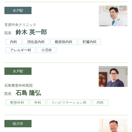
水戸駅
笠原中央クリニック
鈴木 英一郎
院長
内科
消化器内科
糖尿病内科
肝臓内科
アレルギー科
小児科
水戸駅
石島整形外科医院
石島 隆弘
院長
整形外科
外科
リハビリテーション科
内科
桜川市