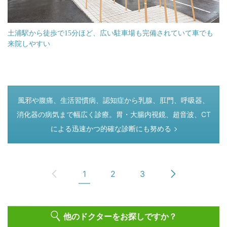
土浦駅から徒歩で15分ほど、広い駐車場も完備されていて車でも
来院しやすい
つぎのページ
風邪や腹痛、生活習慣病、認知症から乳腺、肛門、呼吸器、
消化器の病気まで幅広く診療。胃・大腸内視鏡、超音波、CT
による迅速かつ的確な診断にも努める
1
2
3
他のドクターをお探しですか？