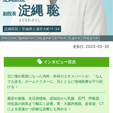
淀縄 聡
副院長
よどなわ さとし
淀縄医院
/
茨城県土浦市大町11-34
外科
内科
脳神経外科
消化器内科
肛門外科
乳腺外科
呼吸器内科
2025-05-30
更新日:
インタビュー目次
父に憧れ医師になった内科・外科のエキスパートが、「なん
でも診る」ホームドクターに。兄とともに地域医療を守り続
ける
風邪や腹痛、生活習慣病、認知症から乳腺、肛門、呼吸器、
消化器の病気まで幅広く診療。胃・大腸内視鏡、超音波、CT
による迅速かつ的確な診断にも努める