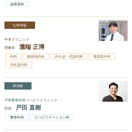
泌尿器科
弘明寺駅
中本クリニック
瀧端 正博
理事長
内科
糖尿病内科
内分泌・代謝内科
循環器内科
消化器内科
草津駅
戸田整形外科リハビリクリニック
戸田 直樹
院長
整形外科
リハビリテーション科