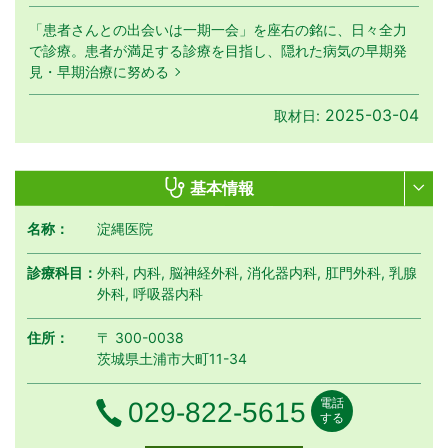
「患者さんとの出会いは一期一会」を座右の銘に、日々全力
で診療。患者が満足する診療を目指し、隠れた病気の早期発
見・早期治療に努める
2025-03-04
取材日:
基本情報
名称：
淀縄医院
診療科目：
外科, 内科, 脳神経外科, 消化器内科, 肛門外科, 乳腺
外科, 呼吸器内科
住所：
〒 300-0038
茨城県土浦市大町11-34
電話
電話番号
029-822-5615
する