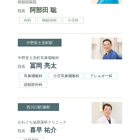
阿部田医院
阿部田 聡
院長
内科
神経内科
小児科
中野富士見町駅
中野富士見町耳鼻咽喉科
冨岡 亮太
院長
耳鼻咽喉科
小児耳鼻咽喉科
アレルギー科
頭頸部外科
西川口駅/蕨駅
かわぐち泌尿器科クリニック
喜早 祐介
院長