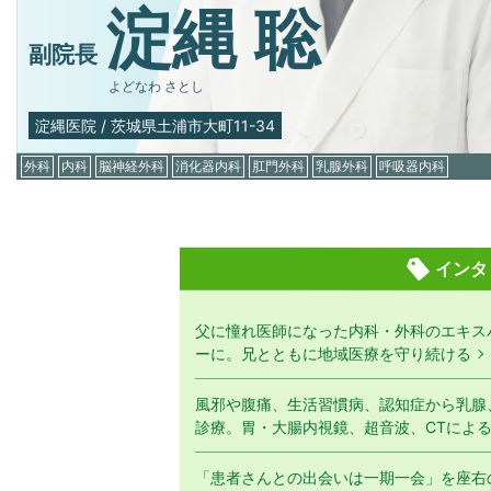
淀縄 聡
副院長
よどなわ さとし
淀縄医院
/
茨城県土浦市大町11-34
外科
内科
脳神経外科
消化器内科
肛門外科
乳腺外科
呼吸器内科
インタ
父に憧れ医師になった内科・外科のエキス
ーに。兄とともに地域医療を守り続ける
風邪や腹痛、生活習慣病、認知症から乳腺
診療。胃・大腸内視鏡、超音波、CTによ
「患者さんとの出会いは一期一会」を座右