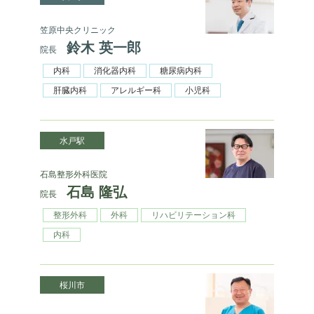
笠原中央クリニック
鈴木 英一郎
院長
内科
消化器内科
糖尿病内科
肝臓内科
アレルギー科
小児科
水戸駅
石島整形外科医院
石島 隆弘
院長
整形外科
外科
リハビリテーション科
内科
桜川市