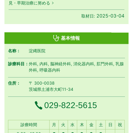
見・早期治療に努める
2025-03-04
取材日:
基本情報
名称：
淀縄医院
診療科目：
外科, 内科, 脳神経外科, 消化器内科, 肛門外科, 乳腺
外科, 呼吸器内科
住所：
〒 300-0038
茨城県土浦市大町11-34
電話番号
029-822-5615
月曜日
火曜日
水曜日
木曜日
金曜日
土曜日
日曜日
祝日
診療時間
月
火
水
木
金
土
日
祝