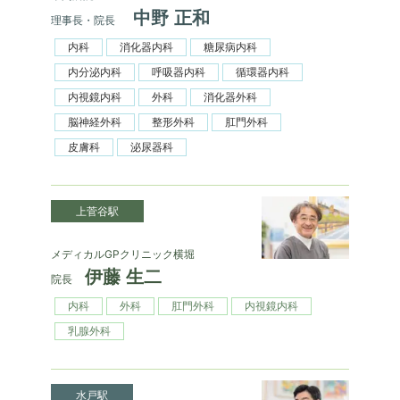
中野 正和
理事長・院長
内科
消化器内科
糖尿病内科
内分泌内科
呼吸器内科
循環器内科
内視鏡内科
外科
消化器外科
脳神経外科
整形外科
肛門外科
皮膚科
泌尿器科
上菅谷駅
メディカルGPクリニック横堀
伊藤 生二
院長
内科
外科
肛門外科
内視鏡内科
乳腺外科
水戸駅