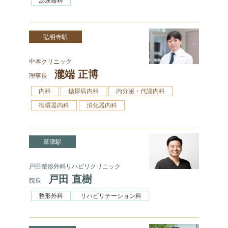
泌尿器科
弘明寺駅
中本クリニック
瀧端 正博
理事長
内科
糖尿病内科
内分泌・代謝内科
循環器内科
消化器内科
草津駅
戸田整形外科リハビリクリニック
戸田 直樹
院長
整形外科
リハビリテーション科