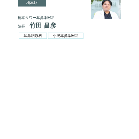
橋本駅
橋本タワー耳鼻咽喉科
竹田 昌彦
院長
耳鼻咽喉科
小児耳鼻咽喉科