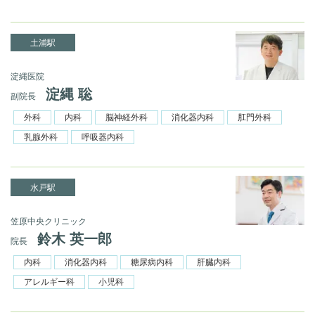
土浦駅
淀縄医院
淀縄 聡
副院長
外科
内科
脳神経外科
消化器内科
肛門外科
乳腺外科
呼吸器内科
水戸駅
笠原中央クリニック
鈴木 英一郎
院長
内科
消化器内科
糖尿病内科
肝臓内科
アレルギー科
小児科