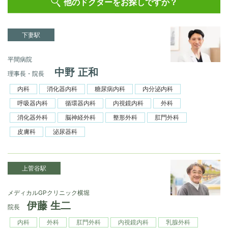
他のドクターをお探しですか？
下妻駅
平間病院
中野 正和
理事長・院長
内科
消化器内科
糖尿病内科
内分泌内科
呼吸器内科
循環器内科
内視鏡内科
外科
消化器外科
脳神経外科
整形外科
肛門外科
皮膚科
泌尿器科
上菅谷駅
メディカルGPクリニック横堀
伊藤 生二
院長
内科
外科
肛門外科
内視鏡内科
乳腺外科