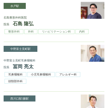
水戸駅
石島整形外科医院
石島 隆弘
院長
整形外科
外科
リハビリテーション科
内科
中野富士見町駅
中野富士見町耳鼻咽喉科
冨岡 亮太
院長
耳鼻咽喉科
小児耳鼻咽喉科
アレルギー科
頭頸部外科
西川口駅/蕨駅