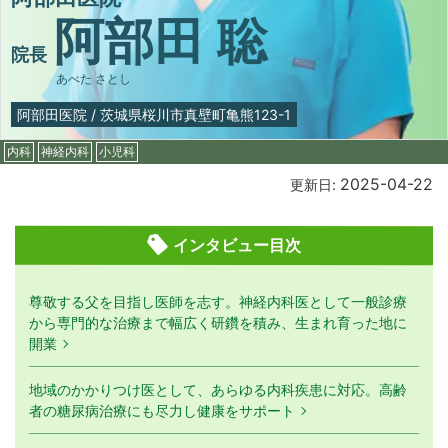
阿部田 聡
院長
あべた さとし
阿部田医院
/
茨城県桜川市真壁町亀熊123-1
内科
神経内科
小児科
2025-04-22
更新日:
インタビュー目次
尊敬する父を目指し医師を志す。神経内科医として一般診療
から専門的な治療まで幅広く研鑽を積み、生まれ育った地に
開業
地域のかかりつけ医として、あらゆる内科疾患に対応。高齢
者の糖尿病治療にも尽力し健康をサポート