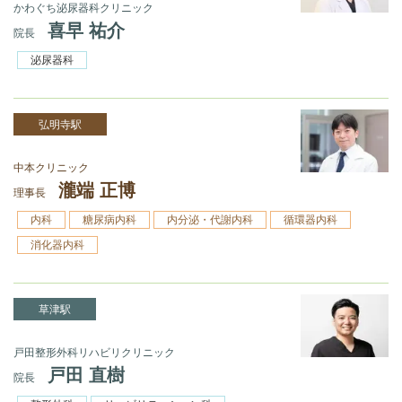
かわぐち泌尿器科クリニック
喜早 祐介
院長
泌尿器科
弘明寺駅
中本クリニック
瀧端 正博
理事長
内科
糖尿病内科
内分泌・代謝内科
循環器内科
消化器内科
草津駅
戸田整形外科リハビリクリニック
戸田 直樹
院長