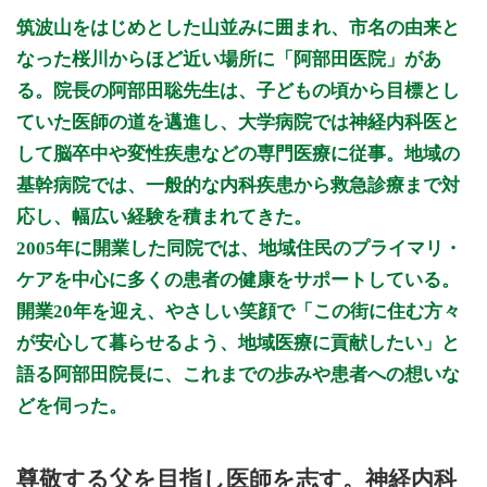
月曜日
火曜日
水曜日
木曜日
金曜日
土曜日
日曜日
祝日
診療時間
月
火
水
木
金
土
日
祝
筑波山をはじめとした山並みに囲まれ、市名の由来と
9:00～12:00
●
●
●
●
●
なった桜川からほど近い場所に「阿部田医院」があ
13:30～16:00
●
る。院長の阿部田聡先生は、子どもの頃から目標とし
15:00～18:00
●
●
●
●
ていた医師の道を邁進し、大学病院では神経内科医と
して脳卒中や変性疾患などの専門医療に従事。地域の
休診日: 水、日、祝
備考: 在宅診療・往診も行っております。
基幹病院では、一般的な内科疾患から救急診療まで対
応し、幅広い経験を積まれてきた。
※診療時間や臨時休診・診療内容等について、事前に必ず医療
機関ホームページ、またはお電話にてご確認ください。
2005年に開業した同院では、地域住民のプライマリ・
ケアを中心に多くの患者の健康をサポートしている。
>>病院なびで医療機関の詳細を見る
開業20年を迎え、やさしい笑顔で「この街に住む方々
が安心して暮らせるよう、地域医療に貢献したい」と
公式HPはこちら
語る阿部田院長に、これまでの歩みや患者への想いな
どを伺った。
初診・再診受付
尊敬する父を目指し医師を志す。神経内科