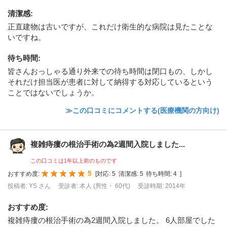
清潔感
:
正直建物は古いですが、これだけ衛生的な病院は見たことな
いですね。
待ち時間
:
皆さんおっしゃる通り外来での待ち時間は閉口もの、しかし
それだけ担当医が患者に対して納得する対応しているという
ことではないでしょうか。
≫この口コミにコメントする(医療機関の方向け)
複雑痔瘻の根治手術の為2週間入院しました...
この口コミは1年以上前のものです
5
おすすめ度:
[
対応:
5
清潔感:
5
待ち時間:
4
]
投稿者: YS さん
受診者: 本人 (男性・ 60代)
受診時期: 2014年
おすすめ度
:
複雑痔瘻の根治手術の為2週間入院しました。 6人部屋でした