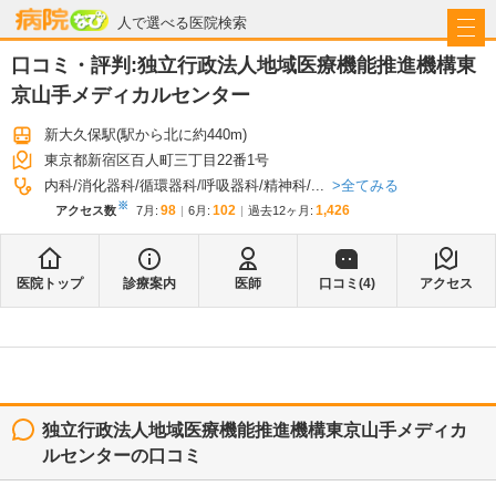
病院なび
人で選べる医院検索
口コミ・評判:
独立行政法人地域医療機能推進機構東
京山手メディカルセンター
新大久保駅
(駅から
北に約440m
)
東京都新宿区百人町三丁目22番1号
全てみる
内科
消化器科
循環器科
呼吸器科
精神科
...
※
98
102
1,426
アクセス数
7月
:
6月
:
過去12ヶ月:
医院トップ
診療案内
医師
口コミ(
4
)
アクセス
独立行政法人地域医療機能推進機構東京山手メディカ
ルセンター
の口コミ