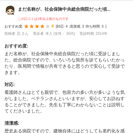
まだ名称が、社会保険中央総合病院だった頃...
この口コミは1年以上前のものです
4
おすすめ度:
[
対応:
4
清潔感:
3
待ち時間:
3
]
投稿者: 忍 さん
受診者: 本人 (女性・ 30代)
受診時期: 2014年
おすすめ度
:
まだ名称が、社会保険中央総合病院だった頃に受診しまし
た。総合病院ですので、いろいろな箇所を診てもらいたかっ
たり、医局間で情報が共有できると思うので安心して受診で
きます。
対応
:
看護師さんはとても親切で、包容力の多い方が多いような気
がしました。ベテランさんといいますが、安心してお訪ねす
ることができました。先生も丁寧にわからないことは説明し
てくださいました。
清潔感
:
歴史ある病院ですので、建物自体にはどうしても老朽化を感