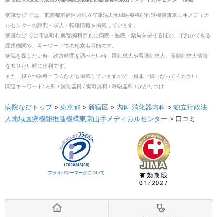
病院なび では、
東京都
新宿区
の
独立行政法人地域医療機能推進機構東京山手メディカ
ルセンター
の
評判・求人・転職
情報を掲載しています。
病院なび では市区町村別/診療科目別に病院・医院・薬局を探せるほか、予約ができる
医療機関や、キーワードでの検索も可能です。
病院を探したい時、診療時間を調べたい時、医師求人や看護師求人、薬剤師求人情報
を知りたい時に便利です。
また、役立つ医療コラムなども掲載していますので、是非ご覧になってください。
関連キーワード:
内科 / 消化器科 / 循環器科 / 呼吸器科 / かかりつけ
病院なびトップ
>
東京都
>
新宿区
>
内科
消化器内科
>
独立行政法
人地域医療機能推進機構東京山手メディカルセンター
>
口コミ
プライバシーマークについて