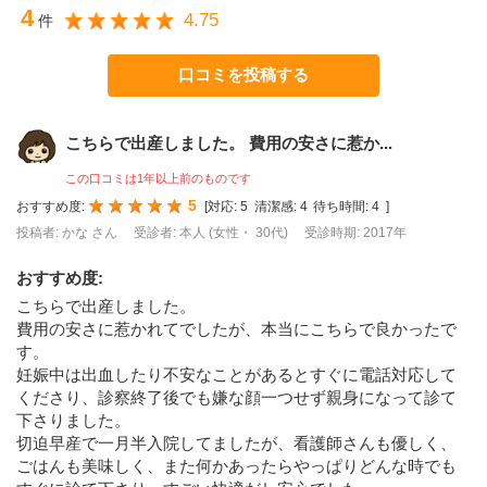
4
4.75
件
口コミを投稿する
こちらで出産しました。 費用の安さに惹か...
この口コミは1年以上前のものです
5
おすすめ度:
[
対応:
5
清潔感:
4
待ち時間:
4
]
投稿者: かな さん
受診者: 本人 (女性・ 30代)
受診時期: 2017年
おすすめ度
:
こちらで出産しました。
費用の安さに惹かれてでしたが、本当にこちらで良かったで
す。
妊娠中は出血したり不安なことがあるとすぐに電話対応して
くださり、診察終了後でも嫌な顔一つせず親身になって診て
下さりました。
切迫早産で一月半入院してましたが、看護師さんも優しく、
ごはんも美味しく、また何かあったらやっぱりどんな時でも