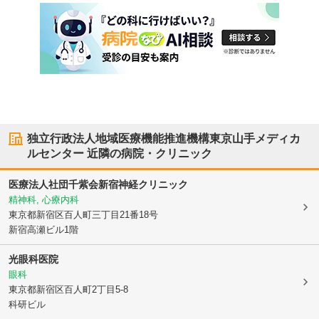
独立行政法人地域医療機能推進機構東京山手メディカ
ルセンター
近隣の病院・クリニック
医療法人社団千紫会新宿神経クリニック
精神科, 心療内科
東京都新宿区
百人町三丁目21番18号
新宿高瀬ビル1階
光眼科医院
眼科
東京都新宿区
百人町2丁目5-8
科研ビル