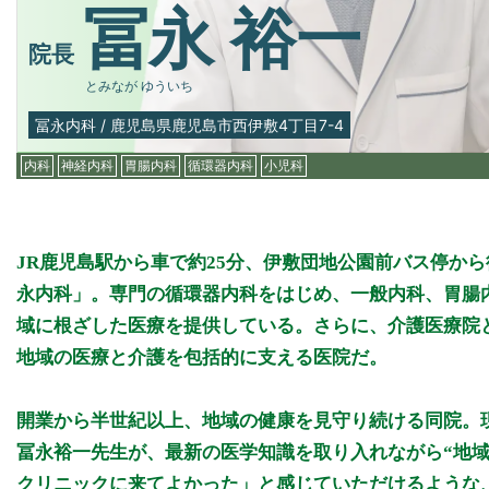
冨永 裕一
院長
とみなが ゆういち
冨永内科
/
鹿児島県鹿児島市西伊敷4丁目7-4
内科
神経内科
胃腸内科
循環器内科
小児科
JR鹿児島駅から車で約25分、伊敷団地公園前バス停か
永内科」。専門の循環器内科をはじめ、一般内科、胃腸
域に根ざした医療を提供している。さらに、介護医療院
地域の医療と介護を包括的に支える医院だ。
開業から半世紀以上、地域の健康を見守り続ける同院。
冨永裕一先生が、最新の医学知識を取り入れながら“地
クリニックに来てよかった」と感じていただけるような