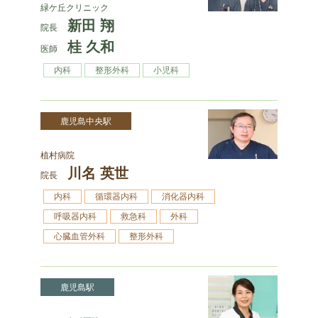
緑ケ丘クリニック
新田 翔
院長
桂 久和
医師
内科
整形外科
小児科
鹿児島中央駅
植村病院
川名 英世
院長
内科
循環器内科
消化器内科
呼吸器内科
救急科
外科
心臓血管外科
整形外科
鹿児島駅