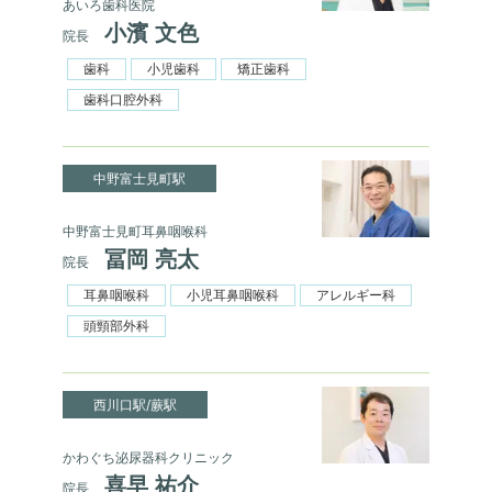
あいろ歯科医院
小濱 文色
院長
歯科
小児歯科
矯正歯科
歯科口腔外科
中野富士見町駅
中野富士見町耳鼻咽喉科
冨岡 亮太
院長
耳鼻咽喉科
小児耳鼻咽喉科
アレルギー科
頭頸部外科
西川口駅/蕨駅
かわぐち泌尿器科クリニック
喜早 祐介
院長