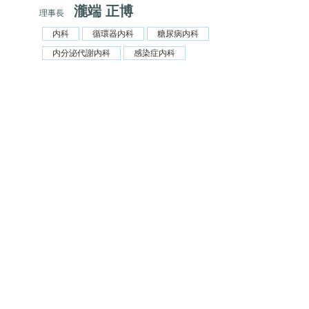
瀧端 正博
理事長
内科
循環器内科
糖尿病内科
内分泌代謝内科
感染症内科