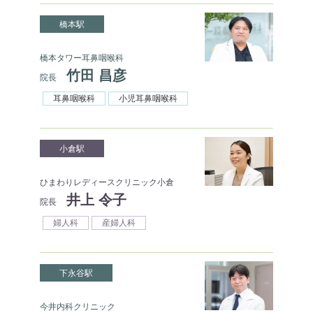
橋本駅
橋本タワー耳鼻咽喉科
竹田 昌彦
院長
耳鼻咽喉科
小児耳鼻咽喉科
小倉駅
ひまわりレディースクリニック小倉
井上 令子
院長
婦人科
産婦人科
下永谷駅
今井内科クリニック