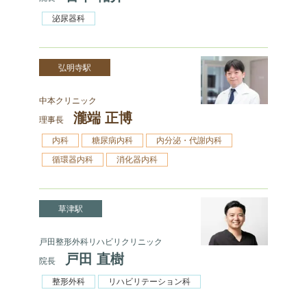
泌尿器科
弘明寺駅
中本クリニック
瀧端 正博
理事長
内科
糖尿病内科
内分泌・代謝内科
循環器内科
消化器内科
草津駅
戸田整形外科リハビリクリニック
戸田 直樹
院長
整形外科
リハビリテーション科