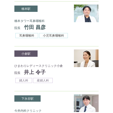
橋本駅
橋本タワー耳鼻咽喉科
竹田 昌彦
院長
耳鼻咽喉科
小児耳鼻咽喉科
小倉駅
ひまわりレディースクリニック小倉
井上 令子
院長
婦人科
産婦人科
下永谷駅
今井内科クリニック