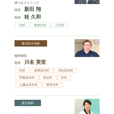
緑ケ丘クリニック
新田 翔
院長
桂 久和
医師
内科
整形外科
小児科
鹿児島中央駅
植村病院
川名 英世
院長
内科
循環器内科
消化器内科
呼吸器内科
救急科
外科
心臓血管外科
整形外科
鹿児島駅