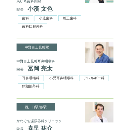
あいろ歯科医院
小濱 文色
院長
歯科
小児歯科
矯正歯科
歯科口腔外科
中野富士見町駅
中野富士見町耳鼻咽喉科
冨岡 亮太
院長
耳鼻咽喉科
小児耳鼻咽喉科
アレルギー科
頭頸部外科
西川口駅/蕨駅
かわぐち泌尿器科クリニック
喜早 祐介
院長