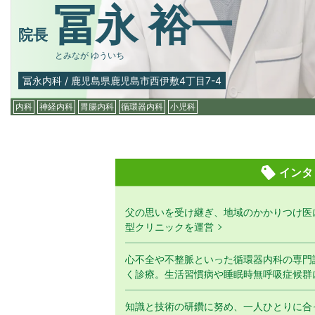
冨永 裕一
院長
とみなが ゆういち
冨永内科
/
鹿児島県鹿児島市西伊敷4丁目7-4
内科
神経内科
胃腸内科
循環器内科
小児科
インタ
父の思いを受け継ぎ、地域のかかりつけ医
型クリニックを運営
心不全や不整脈といった循環器内科の専門
く診療。生活習慣病や睡眠時無呼吸症候群
知識と技術の研鑽に努め、一人ひとりに合