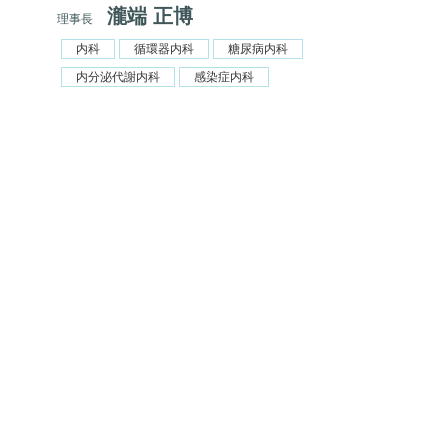
瀧端 正博
理事長
内科
循環器内科
糖尿病内科
内分泌代謝内科
感染症内科