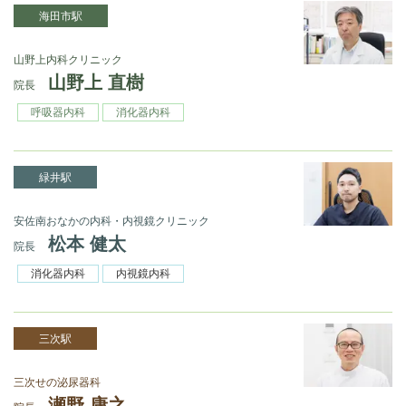
海田市駅
山野上内科クリニック
山野上 直樹
院長
呼吸器内科
消化器内科
緑井駅
安佐南おなかの内科・内視鏡クリニック
松本 健太
院長
消化器内科
内視鏡内科
三次駅
三次せの泌尿器科
瀬野 康之