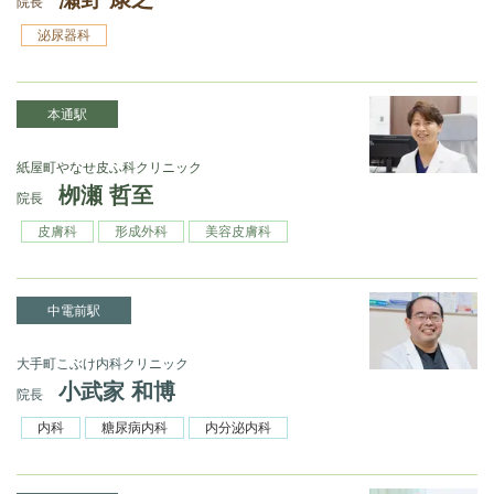
院長
泌尿器科
本通駅
紙屋町やなせ皮ふ科クリニック
栁瀬 哲至
院長
皮膚科
形成外科
美容皮膚科
中電前駅
大手町こぶけ内科クリニック
小武家 和博
院長
内科
糖尿病内科
内分泌内科