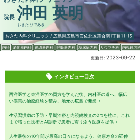
沖田 英明
院長
おきた ひであき
おきた内科クリニック
/
広島県広島市安佐北区落合南1丁目11-15
内科
消化器内科
循環器内科
呼吸器内科
糖尿病内科
リウマチ科
内視鏡内
2023-09-22
更新日:
インタビュー目次
西洋医学と東洋医学の両方を学んだ後、内科医の道へ。幅広
い疾患の治療経験を積み、地元の広島で開業
生活習慣病の予防・早期治療と内視鏡検査の2つを柱に、これ
まで培った技術とAI診断で患者に寄り添う医療を提供
人生最後の10年間が最高の日々になるよう、健康寿命の延伸