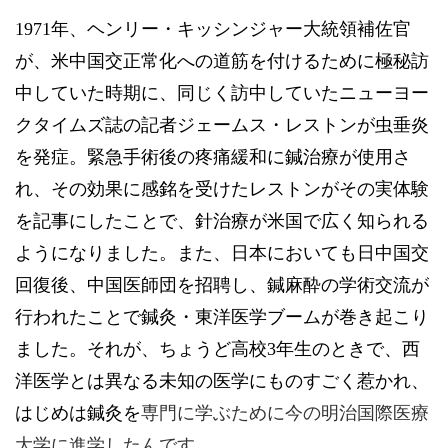
1971年、ヘンリー・キッシンジャー大統領補佐官
が、米中国交正常化への道筋を付けるために極秘訪
中していた時期に、同じく訪中していたニューヨー
クタイムズ誌の記者ジェームス・レストンが虫垂炎
を発症。緊急手術後の疼痛緩和に鍼治療が使用さ
れ、その効果に感銘を受けたレストンがその実体験
を記事にしたことで、針治療が米国で広く知られる
ようになりました。また、日本においても日中国交
回復後、中国医師団を招聘し、鍼麻酔の学術交流が
行われたことで鍼灸・東洋医学ブームが巻き起こり
ました。それが、ちょうど高校3年生のときで、西
洋医学とは異なる未知の医学にものすごく惹かれ、
はじめは鍼灸を
専門に学ぶために今の明治国際医療
大学に進学したんです。