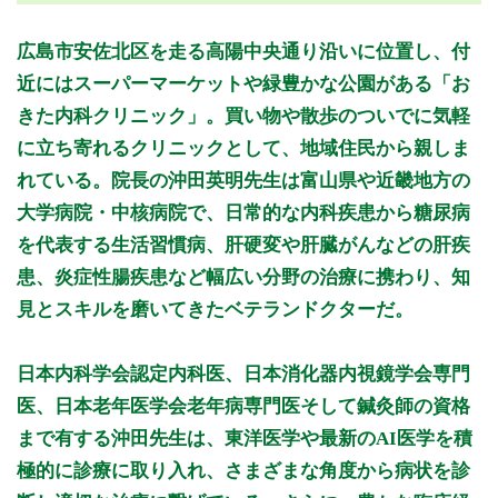
月曜日
火曜日
水曜日
木曜日
金曜日
土曜日
日曜日
祝日
診療時間
月
火
水
木
金
土
日
祝
広島市安佐北区を走る高陽中央通り沿いに位置し、付
8:30～13:00
●
●
●
●
●
近にはスーパーマーケットや緑豊かな公園がある「お
8:30～14:00
●
きた内科クリニック」。買い物や散歩のついでに気軽
16:00～18:30
●
●
●
●
に立ち寄れるクリニックとして、地域住民から親しま
れている。院長の沖田英明先生は富山県や近畿地方の
休診日: 日、祝
備考: 木曜午前のみ
大学病院・中核病院で、日常的な内科疾患から糖尿病
土曜14:00まで
を代表する生活習慣病、肝硬変や肝臓がんなどの肝疾
※診療時間や臨時休診・診療内容等について、事前に必ず医療
患、炎症性腸疾患など幅広い分野の治療に携わり、知
機関ホームページ、またはお電話にてご確認ください。
見とスキルを磨いてきたベテランドクターだ。
>>病院なびで医療機関の詳細を見る
日本内科学会認定内科医、日本消化器内視鏡学会専門
医、日本老年医学会老年病専門医そして鍼灸師の資格
公式HPはこちら
まで有する沖田先生は、東洋医学や最新のAI医学を積
極的に診療に取り入れ、さまざまな角度から病状を診
初診受付