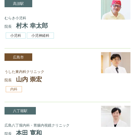
高須駅
むらき小児科
村木 幸太郎
院長
小児科
小児神経科
広島市
うした東内科クリニック
山内 崇宏
院長
内科
八丁堀駅
広島八丁堀内科・胃腸内視鏡クリニック
本田 寛和
院長