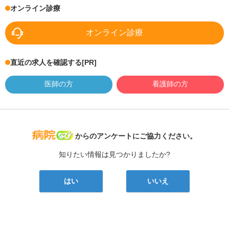
オンライン診療
オンライン診療
直近の求人を確認する
[PR]
医師の方
看護師の方
病院なび
からのアンケートにご協力ください。
知りたい情報は見つかりましたか?
はい
いいえ