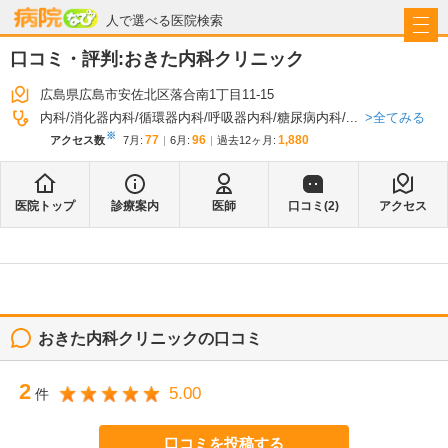
病院なび
人で選べる医院検索
口コミ・評判:
おきた内科クリニック
広島県広島市安佐北区落合南1丁目11-15
全てみる
内科
消化器内科
循環器内科
呼吸器内科
糖尿病内科
...
※
77
96
1,880
アクセス数
7月
:
6月
:
過去12ヶ月:
医院トップ
診療案内
医師
口コミ(
2
)
アクセス
おきた内科クリニック
の口コミ
2
5.00
件
口コミを投稿する