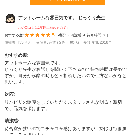
アットホームな雰囲気です。 じっくり先生...
この口コミは1年以上前のものです
5
おすすめ度:
[
対応:
5
清潔感:
4
待ち時間:
3
]
投稿者: T55 さん
受診者: 家族 (女性・ 80代)
受診時期: 2018年
おすすめ度
:
アットホームな雰囲気です。
じっくり先生がお話しを聞いて下さるので待ち時間は長めで
すが、自分が診察の時も色々相談したいので仕方ないかなと
思います。
対応
:
リハビリの誘導をしていただくスタッフさんが明るく親切
で、元気を頂けます。
清潔感
:
待合室が狭いのでゴチャゴャ感はありますが、掃除は行き届
いていると思います。