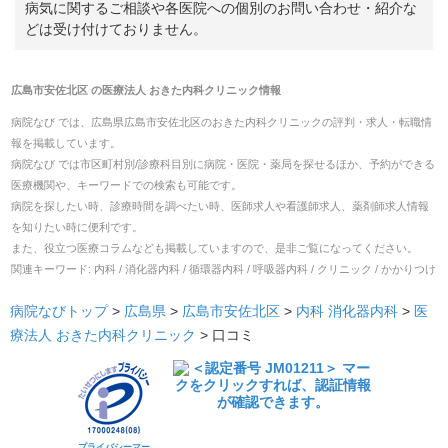
病気に関するご相談や各医院への個別のお問い合わせ・紹介な
どは受け付けておりません。
広島市安佐北区
の
医療法人 おきた内科クリニック
情報
病院なび では、
広島県
広島市安佐北区
の
おきた内科クリニック
の
評判・求人・転職
情
報を掲載しています。
病院なび では市区町村別/診療科目別に病院・医院・薬局を探せるほか、予約ができる
医療機関や、キーワードでの検索も可能です。
病院を探したい時、診療時間を調べたい時、医師求人や看護師求人、薬剤師求人情報
を知りたい時に便利です。
また、役立つ医療コラムなども掲載していますので、是非ご覧になってください。
関連キーワード:
内科 / 消化器内科 / 循環器内科 / 呼吸器内科 / クリニック / かかりつけ
病院なびトップ
>
広島県
>
広島市安佐北区
>
内科
消化器内科
>
医
療法人 おきた内科クリニック
>
口コミ
プライバシーマー