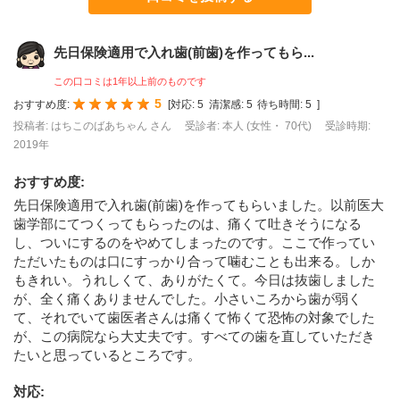
先日保険適用で入れ歯(前歯)を作ってもら...
この口コミは1年以上前のものです
5
おすすめ度:
[
対応:
5
清潔感:
5
待ち時間:
5
]
投稿者: はちこのばあちゃん さん
受診者: 本人 (女性・ 70代)
受診時期:
2019年
おすすめ度
:
先日保険適用で入れ歯(前歯)を作ってもらいました。以前医大
歯学部にてつくってもらったのは、痛くて吐きそうになる
し、ついにするのをやめてしまったのです。ここで作ってい
ただいたものは口にすっかり合って噛むことも出来る。しか
もきれい。うれしくて、ありがたくて。今日は抜歯しました
が、全く痛くありませんでした。小さいころから歯が弱く
て、それでいて歯医者さんは痛くて怖くて恐怖の対象でした
が、この病院なら大丈夫です。すべての歯を直していただき
たいと思っているところです。
対応
: