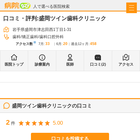
病院なび
人で選べる医院検索
口コミ・評判:
盛岡ツイン歯科クリニック
岩手県盛岡市津志田西1丁目1-31
歯科
矯正歯科
歯科口腔外科
※
33
20
458
アクセス数
7月
:
6月
:
過去12ヶ月:
医院トップ
診療案内
医師
口コミ(
2
)
アクセス
盛岡ツイン歯科クリニック
の口コミ
2
5.00
件
口コミを投稿する