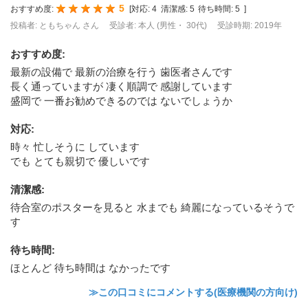
5
おすすめ度:
[
対応:
4
清潔感:
5
待ち時間:
5
]
投稿者: ともちゃん さん
受診者: 本人 (男性・ 30代)
受診時期: 2019年
おすすめ度
:
最新の設備で 最新の治療を行う 歯医者さんです
長く通っていますが 凄く順調で 感謝しています
盛岡で 一番お勧めできるのでは ないでしょうか
対応
:
時々 忙しそうに しています
でも とても親切で 優しいです
清潔感
:
待合室のポスターを見ると 水までも 綺麗になっているそうで
す
待ち時間
:
ほとんど 待ち時間は なかったです
≫この口コミにコメントする(医療機関の方向け)