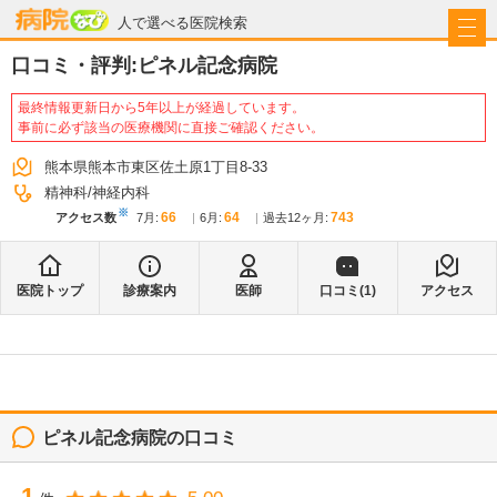
病院なび
人で選べる医院検索
口コミ・評判:
ピネル記念病院
最終情報更新日から5年以上が経過しています。
事前に必ず該当の医療機関に直接ご確認ください。
熊本県熊本市東区佐土原1丁目8-33
精神科
神経内科
※
66
64
743
アクセス数
7月
:
6月
:
過去12ヶ月:
医院トップ
診療案内
医師
口コミ(
1
)
アクセス
ピネル記念病院
の口コミ
1