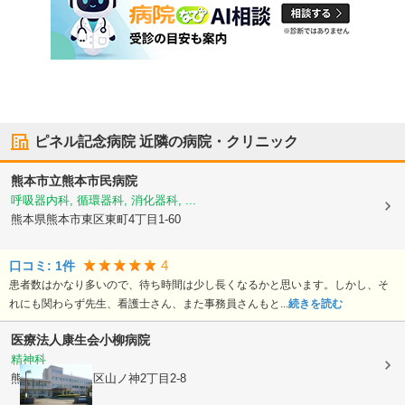
ピネル記念病院
近隣の病院・クリニック
熊本市立熊本市民病院
呼吸器内科, 循環器科, 消化器科, ...
熊本県熊本市東区
東町4丁目1-60
4
口コミ:
1
件
患者数はかなり多いので、待ち時間は少し長くなるかと思います。しかし、そ
れにも関わらず先生、看護士さん、また事務員さんもと...
続きを読む
医療法人康生会
小柳病院
精神科
熊本県熊本市東区
山ノ神2丁目2-8