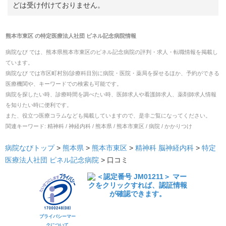
どは受け付けておりません。
熊本市東区
の
特定医療法人社団 ピネル記念病院
情報
病院なび では、
熊本県
熊本市東区
の
ピネル記念病院
の
評判・求人・転職
情報を掲載し
ています。
病院なび では市区町村別/診療科目別に病院・医院・薬局を探せるほか、予約ができる
医療機関や、キーワードでの検索も可能です。
病院を探したい時、診療時間を調べたい時、医師求人や看護師求人、薬剤師求人情報
を知りたい時に便利です。
また、役立つ医療コラムなども掲載していますので、是非ご覧になってください。
関連キーワード:
精神科 / 神経内科 / 熊本県 / 熊本市東区 / 病院 / かかりつけ
病院なびトップ
>
熊本県
>
熊本市東区
>
精神科
脳神経内科
>
特定
医療法人社団 ピネル記念病院
>
口コミ
プライバシーマー
クについて