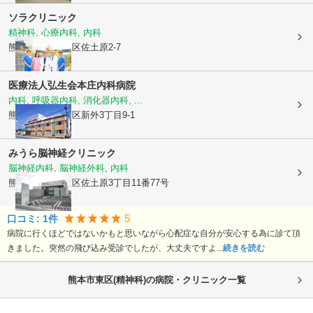
ソラクリニック
精神科, 心療内科, 内科
熊本県熊本市東区
佐土原2-7
医療法人弘生会
本庄内科病院
内科, 呼吸器内科, 消化器内科, ...
熊本県熊本市東区
新外3丁目9-1
みうら脳神経クリニック
脳神経内科, 脳神経外科, 内科
熊本県熊本市東区
佐土原3丁目11番77号
5
口コミ:
1
件
病院に行くほどではないかもと思いながら心配症な自分が安心する為に診て頂
きました。突然の飛び込み受診でしたが、大丈夫ですよ...
続きを読む
熊本市東区(精神科)の病院・クリニック一覧