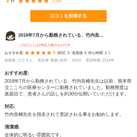
5.00
件
口コミを投稿する
2018年7月から勤務されている、竹内良...
この口コミは1年以上前のものです
5
おすすめ度:
[
対応:
5
清潔感:
4
待ち時間:
3
]
投稿者: ココ さん
受診者: 家族 (女性・ 50代)
受診時期: 2018年
おすすめ度
:
2018年7月から勤務されている、竹内良輔先生は以前、熊本県
立こころの医療センターに勤務されていました。勤務態度は
真面目で、患者さんの話しを約30分位聞いていただけます。
対応
:
竹内良輔先生を指名されて受診される事をお勧めします。
清潔感
:
全体的に明るい雰囲気です。