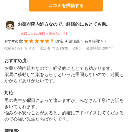
口コミを投稿する
お薬が院内処方なので、経済的にもとても助...
この口コミは1年以上前のものです
5
おすすめ度:
[
対応:
4
清潔感:
5
待ち時間:
4
]
投稿者: ももち さん
受診者: 本人 (女性・ 20代)
受診時期: 2007年
おすすめ度
:
お薬が院内処方なので、経済的にもとても助かります。
薬局に移動して薬をもらうといった手間もないので、時間も
かからずありがたいです。
対応
:
男の先生が曜日によって違いますが、みなさん丁寧にお話を
きいてくれます。
悩みや不安なことがあると、的確にアドバイスしてくださる
ので心強い先生たちばかりです。
清潔感
: