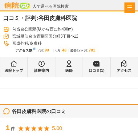
病院なび
人で選べる医院検索
口コミ・評判:
谷田皮膚科医院
勾当台公園駅
(駅から
西に約400m
)
宮城県仙台市青葉区国分町3丁目4-12
形成外科
皮膚科
※
99
48
781
アクセス数
7月
:
6月
:
過去12ヶ月:
医院トップ
診療案内
医師
口コミ(
1
)
アクセス
谷田皮膚科医院
の口コミ
1
5.00
件