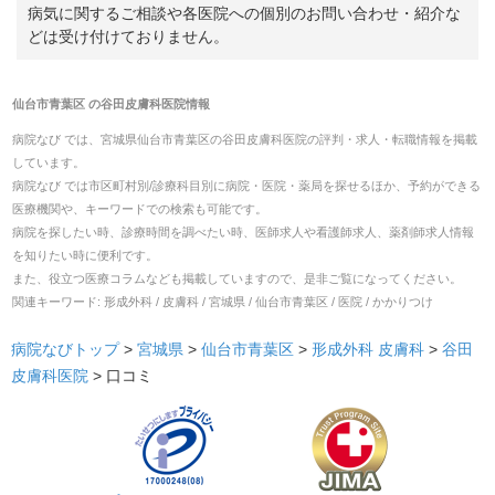
病気に関するご相談や各医院への個別のお問い合わせ・紹介な
どは受け付けておりません。
仙台市青葉区
の
谷田皮膚科医院
情報
病院なび では、
宮城県
仙台市青葉区
の
谷田皮膚科医院
の
評判・求人・転職
情報を掲載
しています。
病院なび では市区町村別/診療科目別に病院・医院・薬局を探せるほか、予約ができる
医療機関や、キーワードでの検索も可能です。
病院を探したい時、診療時間を調べたい時、医師求人や看護師求人、薬剤師求人情報
を知りたい時に便利です。
また、役立つ医療コラムなども掲載していますので、是非ご覧になってください。
関連キーワード:
形成外科 / 皮膚科 / 宮城県 / 仙台市青葉区 / 医院 / かかりつけ
病院なびトップ
>
宮城県
>
仙台市青葉区
>
形成外科
皮膚科
>
谷田
皮膚科医院
>
口コミ