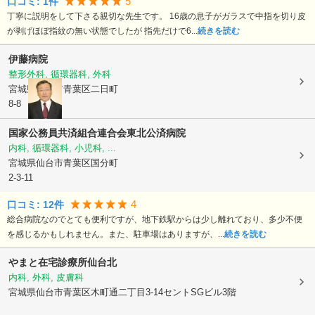
5
口コミ:
1
件
丁寧に説明をして下さる親切な先生です。 16歳の息子がガラスで中指を切り皮
が剥げほぼ指紋の無い状態でしたが 指先だけで6...
続きを読む
伊藤病院
整形外科, 循環器科, 外科
宮城県仙台市青葉区
二日町
8-8
国家公務員共済組合連合会東北公済病院
内科, 循環器科, 小児科, ...
宮城県仙台市青葉区
国分町
2-3-11
4
口コミ:
12
件
総合病院なのでとても便利ですが、地下鉄駅からは少し離れており、多少不便
を感じるかもしれません。また、駐車場はありますが、...
続きを読む
やまと在宅診療所仙台北
内科, 外科, 皮膚科
宮城県仙台市青葉区
木町通二丁目3-14セントSGビル3階