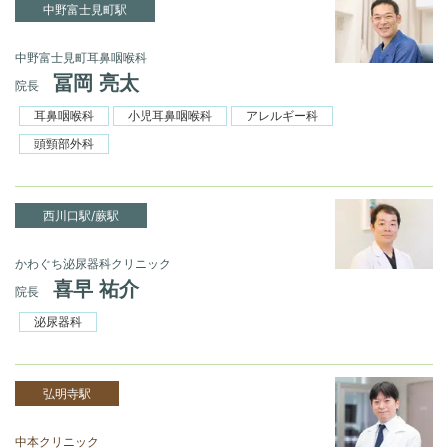
中野富士見町駅
中野富士見町耳鼻咽喉科
冨岡 亮太
院長
耳鼻咽喉科
小児耳鼻咽喉科
アレルギー科
頭頸部外科
西川口駅/蕨駅
かわぐち泌尿器科クリニック
喜早 祐介
院長
泌尿器科
弘明寺駅
中本クリニック