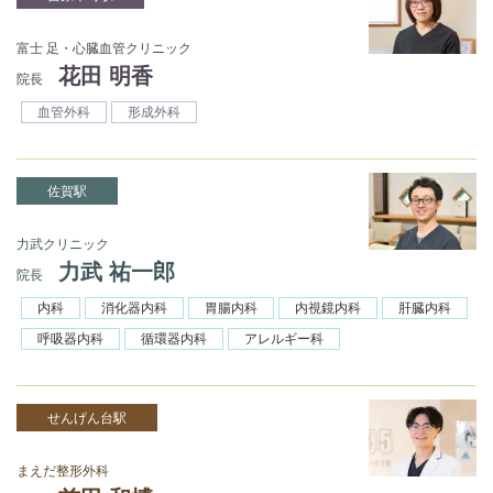
富士 足・心臓血管クリニック
花田 明香
院長
血管外科
形成外科
佐賀駅
力武クリニック
力武 祐一郎
院長
内科
消化器内科
胃腸内科
内視鏡内科
肝臓内科
呼吸器内科
循環器内科
アレルギー科
せんげん台駅
まえだ整形外科