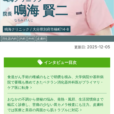
鳴海 賢二
院長
なるみ けんじ
鳴海クリニック
/
大分県別府市楠町14-8
消化器内科
内科
外科
皮膚科
2025-12-05
更新日:
インタビュー目次
食道がん手術の権威のもとで研鑽を積み、大学病院や基幹病
院で要職も務めてきたベテラン消化器外科医がプライマリ・
ケア医に転身
おなかの不調から便秘の悩み、発熱・風邪、生活習慣病まで
幅広く診療し、苦痛の少ない胃カメラ検査にも注力。皮膚科
では医療と美容の両面から肌トラブルに対応