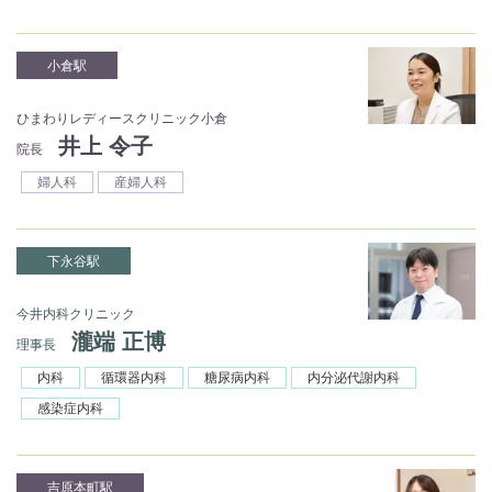
小倉駅
ひまわりレディースクリニック小倉
井上 令子
院長
婦人科
産婦人科
下永谷駅
今井内科クリニック
瀧端 正博
理事長
内科
循環器内科
糖尿病内科
内分泌代謝内科
感染症内科
吉原本町駅