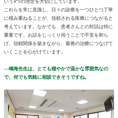
いう4つの理念を大切にしています。
これらを常に意識し、日々の診療を一つひとつ丁寧
公式HPはこちら
に積み重ねることが、信頼される医療につながると
初診受付
考えています。なかでも、患者さんとの対話は特に
重要です。お話をじっくり伺うことで不安を和ら
げ、信頼関係を築きながら、最善の治療につなげて
いくことを心がけています。
鳴海先生は、とても穏やかで温かな雰囲気なの
で、何でも気軽に相談できそうですね。