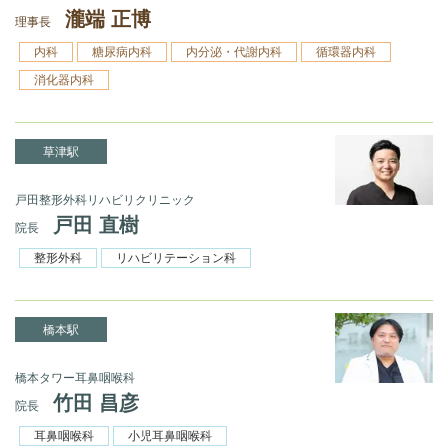
瀧端 正博
理事長
内科
糖尿病内科
内分泌・代謝内科
循環器内科
消化器内科
草津駅
戸田整形外科リハビリクリニック
戸田 直樹
院長
整形外科
リハビリテーション科
橋本駅
橋本タワー耳鼻咽喉科
竹田 昌彦
院長
耳鼻咽喉科
小児耳鼻咽喉科