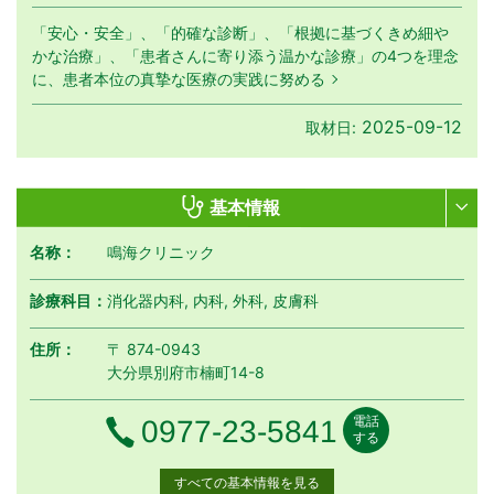
「安心・安全」、「的確な診断」、「根拠に基づくきめ細や
かな治療」、「患者さんに寄り添う温かな診療」の4つを理念
に、患者本位の真摯な医療の実践に努める
2025-09-12
取材日:
基本情報
名称：
鳴海クリニック
診療科目：
消化器内科, 内科, 外科, 皮膚科
住所：
〒 874-0943
大分県別府市楠町14-8
電話
電話番号
0977-23-5841
する
すべての基本情報を見る