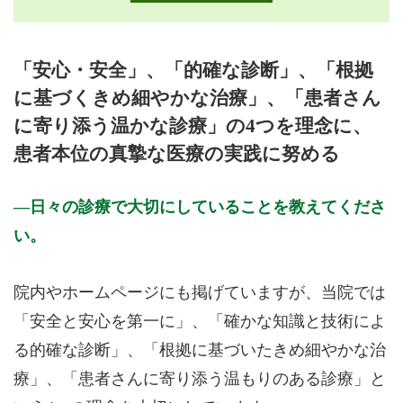
月曜日
火曜日
水曜日
木曜日
金曜日
土曜日
日曜日
祝日
診療時間
月
火
水
木
金
土
日
祝
「安心・安全」、「的確な診断」、「根拠
9:00～13:00
●
●
●
●
●
に基づくきめ細やかな治療」、「患者さん
15:00～18:00
●
●
●
●
●
に寄り添う温かな診療」の4つを理念に、
休診日: 木、日、祝、年末年始
患者本位の真摯な医療の実践に努める
備考: 臨時休診あり
※10月よりオンライン診療を開始致しました。現在、再診患者
日々の診療で大切にしていることを教えてくださ
様専用となっております。システム利用料として診察費とは別
い。
途500円が必要となります。
【オンライン診療実施時間帯】
院内やホームページにも掲げていますが、当院では
(月・火・水・金)11:30～12:30 16:00～17:00
「安全と安心を第一に」、「確かな知識と技術によ
※診療時間や臨時休診・診療内容等について、事前に必ず医療
機関ホームページ、またはお電話にてご確認ください。
る的確な診断」、「根拠に基づいたきめ細やかな治
療」、「患者さんに寄り添う温もりのある診療」と
>>病院なびで医療機関の詳細を見る