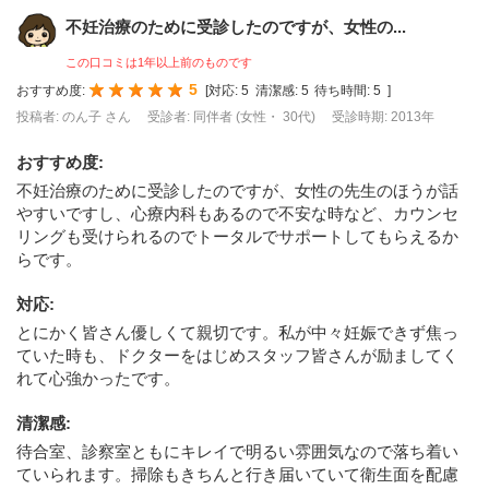
不妊治療のために受診したのですが、女性の...
この口コミは1年以上前のものです
5
おすすめ度:
[
対応:
5
清潔感:
5
待ち時間:
5
]
投稿者: のん子 さん
受診者: 同伴者 (女性・ 30代)
受診時期: 2013年
おすすめ度
:
不妊治療のために受診したのですが、女性の先生のほうが話
やすいですし、心療内科もあるので不安な時など、カウンセ
リングも受けられるのでトータルでサポートしてもらえるか
らです。
対応
:
とにかく皆さん優しくて親切です。私が中々妊娠できず焦っ
ていた時も、ドクターをはじめスタッフ皆さんが励ましてく
れて心強かったです。
清潔感
:
待合室、診察室ともにキレイで明るい雰囲気なので落ち着い
ていられます。掃除もきちんと行き届いていて衛生面を配慮