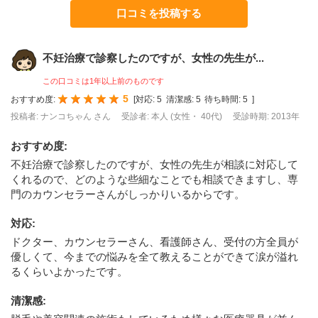
口コミを投稿する
不妊治療で診察したのですが、女性の先生が...
この口コミは1年以上前のものです
5
おすすめ度:
[
対応:
5
清潔感:
5
待ち時間:
5
]
投稿者: ナンコちゃん さん
受診者: 本人 (女性・ 40代)
受診時期: 2013年
おすすめ度
:
不妊治療で診察したのですが、女性の先生が相談に対応して
くれるので、どのような些細なことでも相談できますし、専
門のカウンセラーさんがしっかりいるからです。
対応
:
ドクター、カウンセラーさん、看護師さん、受付の方全員が
優しくて、今までの悩みを全て教えることができて涙が溢れ
るくらいよかったです。
清潔感
: