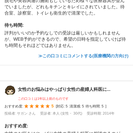
脱毛や美容関連の施術もしているため様々な医療器具が並ん
でいましたが、どれもキチンとキレイにされていました。待
合室、診察室、トイレも衛生的で清潔でした。
待ち時間
:
評判がいいのか予約なしでの受診は厳しいかもしれません
が、WEB予約ができるので、希望の日時を指定していけば待
ち時間もそれほどではありません。
≫この口コミにコメントする(医療機関の方向け)
女性のお悩みはやっぱり女性の産婦人科医に...
この口コミは1年以上前のものです
5
おすすめ度:
[
対応:
5
清潔感:
5
待ち時間:
5
]
投稿者: サガン さん
受診者: 本人 (女性・ 30代)
受診時期: 2014年
おすすめ度
: