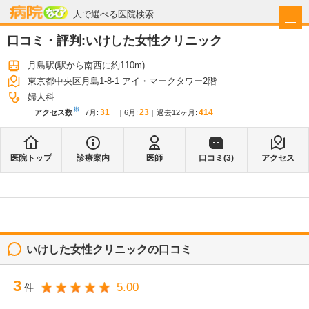
病院なび
人で選べる医院検索
口コミ・評判:
いけした女性クリニック
月島駅
(駅から
南西に約110m
)
東京都中央区月島1-8-1 アイ・マークタワー2階
婦人科
※
31
23
414
アクセス数
7月
:
6月
:
過去12ヶ月:
医院トップ
診療案内
医師
口コミ(
3
)
アクセス
いけした女性クリニック
の口コミ
3
5.00
件