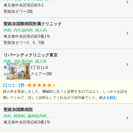
東京都中央区
明石町8-1
聖路加タワー2階
聖路加国際病院附属クリニック
内科, 内分泌内科, 婦人科
東京都中央区
明石町8番1号
聖路加タワー3、4、5階
リバーシティクリニック東京
内科, 消化器内科, 婦人科
東京都中央区
佃1丁目11-8
ピアウエストスクエアー2階
4
口コミ:
1
件
婦人科を受診しました。機械的に次々と診察するのではなく、しっかりお話を
聞いてくれて、詳しく説明をしてくれるので好印象でした。
続きを読む
聖路加国際病院
内科, 精神科, 脳神経内科, ...
東京都中央区
明石町9番1号