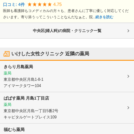
4.75
口コミ:
4
件
医師も看護師もコメディカルの方々も、患者さんに丁寧に優しく対応してくだ
さいます。寄り添うってこういうことなんだなぁと。院...
続きを読む
中央区(婦人科)の病院・クリニック一覧
いけした女性クリニック
近隣の薬局
きらり月島薬局
薬局
東京都中央区
月島1-8-1
アイマークタワー104
ぱぱす薬局 月島1丁目店
薬局
東京都中央区
月島一丁目5番2号
キャピタルゲートプレイス109
福むら薬局