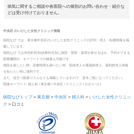
病気に関するご相談や各医院への個別のお問い合わせ・紹介な
どは受け付けておりません。
中央区
の
いけした女性クリニック
情報
病院なび では、
東京都
中央区
の
いけした女性クリニック
の
評判・求人・転職
情報を掲
載しています。
病院なび では市区町村別/診療科目別に病院・医院・薬局を探せるほか、予約ができる
医療機関や、キーワードでの検索も可能です。
病院を探したい時、診療時間を調べたい時、医師求人や看護師求人、薬剤師求人情報
を知りたい時に便利です。
また、役立つ医療コラムなども掲載していますので、是非ご覧になってください。
関連キーワード:
婦人科 / 東京都 / 中央区 / クリニック / かかりつけ
病院なびトップ
>
東京都
>
中央区
>
婦人科
>
いけした女性クリニッ
ク
>
口コミ