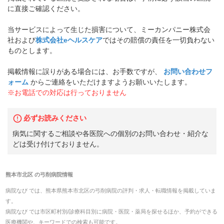
に直接ご確認ください。
当サービスによって生じた損害について、ミーカンパニー株式会
社および
株式会社eヘルスケア
ではその賠償の責任を一切負わない
ものとします。
掲載情報に誤りがある場合には、お手数ですが、
お問い合わせフ
ォーム
からご連絡をいただけますようお願いいたします。
※お電話での対応は行っておりません
必ずお読みください
病気に関するご相談や各医院への個別のお問い合わせ・紹介な
どは受け付けておりません。
熊本市北区
の
弓削病院
情報
病院なび では、
熊本県
熊本市北区
の
弓削病院
の
評判・求人・転職
情報を掲載していま
す。
病院なび では市区町村別/診療科目別に病院・医院・薬局を探せるほか、予約ができる
医療機関や、キーワードでの検索も可能です。