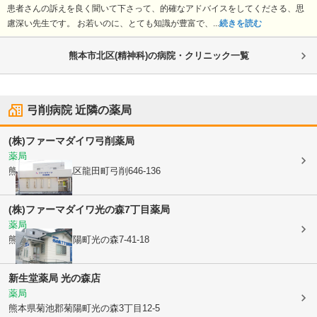
患者さんの訴えを良く聞いて下さって、的確なアドバイスをしてくださる、思
慮深い先生です。 お若いのに、とても知識が豊富で、...
続きを読む
熊本市北区(精神科)の病院・クリニック一覧
弓削病院
近隣の薬局
(株)ファーマダイワ
弓削薬局
薬局
熊本県熊本市北区
龍田町弓削646-136
(株)ファーマダイワ
光の森7丁目薬局
薬局
熊本県菊池郡菊陽町
光の森7-41-18
新生堂薬局 光の森店
薬局
熊本県菊池郡菊陽町
光の森3丁目12-5