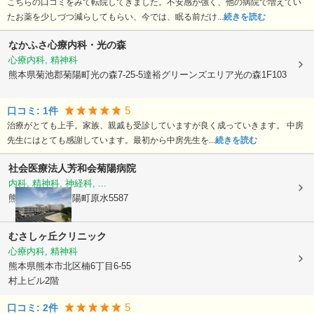
こちらの口コミをみて転院してきました。不安感が強く、他の病院で増えてい
たお薬を少しづつ減らしてもらい、今では、眠る前だけ...
続きを読む
なかふさ心療内科・光の森
心療内科, 精神科
熊本県菊池郡菊陽町
光の森7-25-5達裕グリーンズエリア光の森1F103
5
口コミ:
1
件
治療がとても上手。家族、親戚も受診していますが良く成っていきます。 中房
先生にはとても感謝しています。最初から中房先生を...
続きを読む
社会医療法人芳和会
菊陽病院
内科, 精神科, 神経科, ...
熊本県菊池郡菊陽町
原水5587
むさしヶ丘クリニック
心療内科, 精神科
熊本県熊本市北区
楠6丁目6-55
村上ビル2階
5
口コミ:
2
件