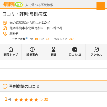
病院なび
人で選べる医院検索
口コミ・評判:
弓削病院
光の森駅
(駅から
南に約310m
)
熊本県熊本市北区弓削五丁目12番25号
精神科
※
19
32
297
アクセス数
7月
:
6月
:
過去12ヶ月:
医院トップ
診療案内
医師
口コミ(
1
)
アクセス
弓削病院
の口コミ
1
5.00
件