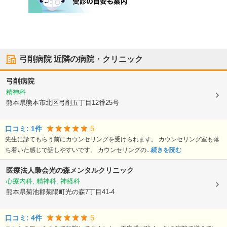
弓削病院
近隣の病院・クリニック
弓削病院
精神科
熊本県熊本市北区
弓削五丁目12番25号
5
口コミ:
1
件
先生に診てもらう前にカウンセリングを受けられます。 カウンセリング室も落
ち着いた感じで話しやすいです。 カウンセリングの...
続きを読む
医療法人梟会
光の森メンタルクリニック
心療内科, 精神科, 神経科
熊本県菊池郡菊陽町
光の森7丁目41-4
5
口コミ:
4
件