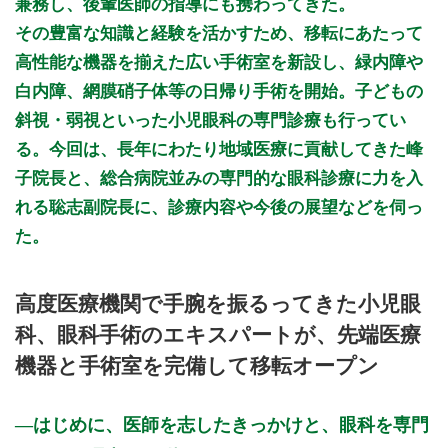
兼務し、後輩医師の指導にも携わってきた。
初診受付
その豊富な知識と経験を活かすため、移転にあたって
高性能な機器を揃えた広い手術室を新設し、緑内障や
白内障、網膜硝子体等の日帰り手術を開始。子どもの
斜視・弱視といった小児眼科の専門診療も行ってい
る。今回は、長年にわたり地域医療に貢献してきた峰
子院長と、総合病院並みの専門的な眼科診療に力を入
れる聡志副院長に、診療内容や今後の展望などを伺っ
た。
高度医療機関で手腕を振るってきた小児眼
科、眼科手術のエキスパートが、先端医療
機器と手術室を完備して移転オープン
はじめに、医師を志したきっかけと、眼科を専門