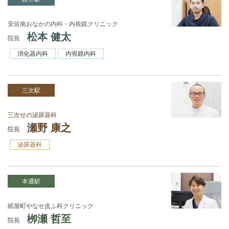
安佐南おなかの内科・内視鏡クリニック
松本 健太
院長
消化器内科
内視鏡内科
三次駅
三次せの泌尿器科
瀬野 康之
院長
泌尿器科
本通駅
紙屋町やなせ皮ふ科クリニック
栁瀬 哲至
院長