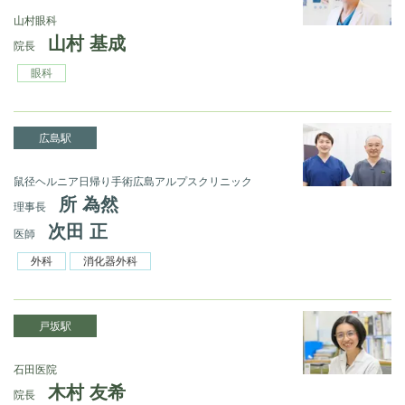
山村眼科
山村 基成
院長
眼科
広島駅
鼠径ヘルニア日帰り手術広島アルプスクリニック
所 為然
理事長
次田 正
医師
外科
消化器外科
戸坂駅
石田医院
木村 友希
院長