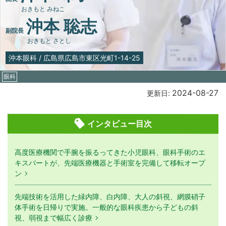
おきもと みねこ
沖本 聡志
副院長
おきもと さとし
沖本眼科
/
広島県広島市東区光町1-14-25
眼科
2024-08-27
更新日:
インタビュー目次
高度医療機関で手腕を振るってきた小児眼科、眼科手術のエ
キスパートが、先端医療機器と手術室を完備して移転オープ
ン
先端技術を活用した緑内障、白内障、大人の斜視、網膜硝子
体手術を日帰りで実施。一般的な眼科疾患から子どもの斜
視、弱視まで幅広く診療