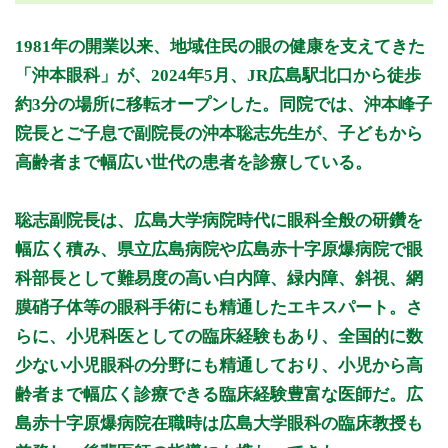
月曜日
火曜日
水曜日
木曜日
金曜日
土曜日
日曜日
祝日
診療時間
月
火
水
木
金
土
日
祝
1981年の開業以来、地域住民の眼の健康を支えてきた
9:00～12:30
●
●
「沖本眼科」が、2024年5月、JR広島駅北口から徒歩
9:00～13:00
●
●
●
●
約3分の場所に移転オープンした。同院では、沖本峰子
14:00～17:00
●
院長とご子息で副院長の沖本聡志先生が、子どもから
14:30～18:00
●
●
●
高齢者まで幅広い世代の患者を診療している。
休診日：日、祝
聡志副院長は、広島大学病院時代に眼科全般の研鑽を
備考：火曜・木曜の午後は手術のため、外来診療がありませ
ん。
幅広く積み、県立広島病院や広島赤十字原爆病院で眼
※診療時間や臨時休診・診療内容等について、事前に必ず医療
科部長として難易度の高い白内障、緑内障、斜視、網
機関ホームページ、またはお電話にてご確認ください。
膜硝子体等の眼科手術にも精通したエキスパート。さ
らに、小児科医としての臨床経験もあり、全国的に数
>>病院なびで医療機関の詳細を見る
少ない小児眼科の分野にも精通しており、小児から高
齢者まで幅広く診療できる臨床経験豊富な医師だ。広
公式HPはこちら
島赤十字原爆病院在職時は広島大学眼科の臨床教授も