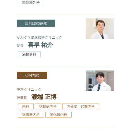
頭頸部外科
西川口駅/蕨駅
かわぐち泌尿器科クリニック
喜早 祐介
院長
泌尿器科
弘明寺駅
中本クリニック
瀧端 正博
理事長
内科
糖尿病内科
内分泌・代謝内科
循環器内科
消化器内科