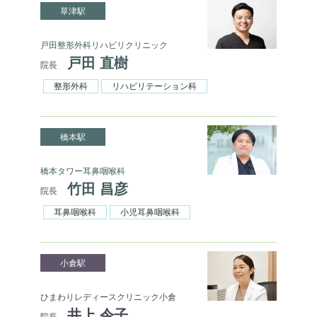
草津駅
戸田整形外科リハビリクリニック
戸田 直樹
院長
整形外科
リハビリテーション科
橋本駅
橋本タワー耳鼻咽喉科
竹田 昌彦
院長
耳鼻咽喉科
小児耳鼻咽喉科
小倉駅
ひまわりレディースクリニック小倉
井上 令子
院長