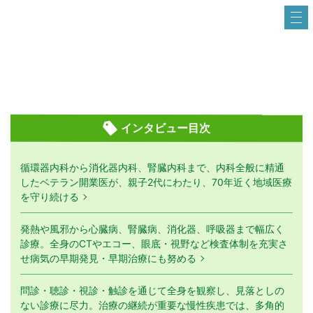
インタビュー目次
循環器内科から消化器内科、腎臓内科まで、内科全般に精通
したベテラン開業医が、親子2代にわたり、70年近く地域医療
を守り続ける
発熱や風邪から心臓病、腎臓病、消化器、呼吸器まで幅広く
診療。全身のCTやエコー、眼底・視野など検査体制を充実さ
せ病気の早期発見・早期治療にも努める
問診・聴診・視診・触診を通じて全身を観察し、見落としの
ない診療に尽力。治療の継続が重要な慢性疾患では、多角的