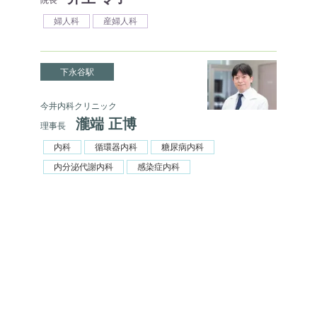
婦人科
産婦人科
下永谷駅
今井内科クリニック
瀧端 正博
理事長
内科
循環器内科
糖尿病内科
内分泌代謝内科
感染症内科