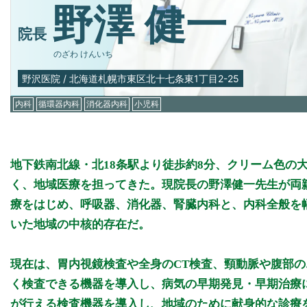
野澤 健一
院長
のざわ けんいち
野沢医院
/
北海道札幌市東区北十七条東1丁目2-25
内科
循環器内科
消化器内科
小児科
地下鉄南北線・北18条駅より徒歩約8分、クリーム色の
く、地域医療を担ってきた。現院長の野澤健一先生が両
療をはじめ、呼吸器、消化器、腎臓内科と、内科全般を
いた地域の中核的存在だ。
現在は、胃内視鏡検査や全身のCT検査、頸動脈や腹部
く検査できる機器を導入し、病気の早期発見・早期治療
が行える検査機器を導入し、地域のために献身的な診療