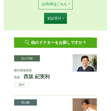
公式HPはこちら
初診受付
他のドクターをお探しですか？
宮の沢駅
眼科西坂医院
西坂 紀実利
院長
眼科
澄川駅