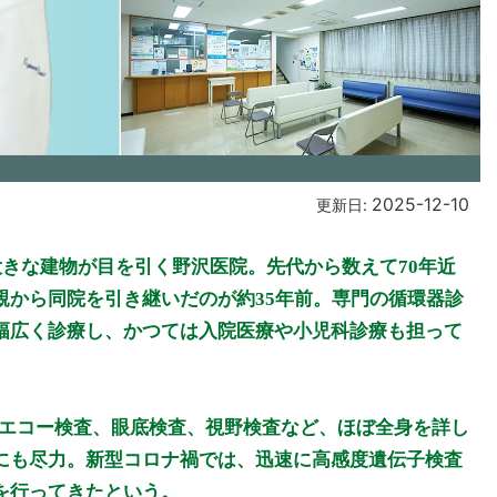
2025-12-10
更新日:
大きな建物が目を引く野沢医院。先代から数えて70年近
親から同院を引き継いだのが約35年前。専門の循環器診
幅広く診療し、かつては入院医療や小児科診療も担って
のエコー検査、眼底検査、視野検査など、ほぼ全身を詳し
にも尽力。新型コロナ禍では、迅速に高感度遺伝子検査
を行ってきたという。