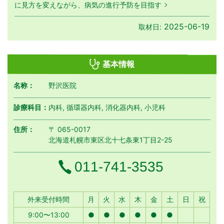
に見方を変えながら、病気の進行予防を目指す
2025-06-19
取材日:
基本情報
名称：
野沢医院
診療科目：
内科, 循環器内科, 消化器内科, 小児科
住所：
〒 065-0017
北海道札幌市東区北十七条東1丁目2-25
電話番号
011-741-3535
月曜日
火曜日
水曜日
木曜日
金曜日
土曜日
日曜日
祝日
外来受付時間
月
火
水
木
金
土
日
祝
9:00〜13:00
●
●
●
●
●
●