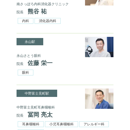
南さっぽろ内科消化器クリニック
熊谷 祐
院長
内科
消化器内科
永山駅
永山さとう眼科
佐藤 栄一
院長
眼科
中野富士見町駅
中野富士見町耳鼻咽喉科
冨岡 亮太
院長
耳鼻咽喉科
小児耳鼻咽喉科
アレルギー科