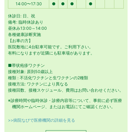
14:00〜17:30
●
●
●
●
休診日: 日、祝
備考: 臨時休診あり
昼休み13:00～14:00
各種健康診断実施
【お車の方】
医院敷地に4台駐車可能です。ご利用下さい。
有料になりますが近隣にも駐車場があります。
■帯状疱疹ワクチン
接種対象: 原則50歳以上
種類 : 不活化ワクチンと生ワクチンの2種類
接種方法: ワクチンにより異なる
接種回数、接種スケジュール、費用はお問い合わせください。
※診療時間や臨時休診・診療内容等について、事前に必ず医療
機関ホームページ、またはお電話にてご確認ください。
>>病院なびで医療機関の詳細を見る