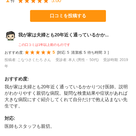
5.00
件
口コミを投稿する
我が家は夫婦とも20年近く通っているかか...
この口コミは1年以上前のものです
5
おすすめ度:
[
対応:
5
清潔感:
5
待ち時間:
3
]
投稿者: こなつさくたろ さん
受診者: 本人 (男性・ 50代)
受診時期: 2019
年
おすすめ度
:
我が家は夫婦とも20年近く通っているかかりつけ医師。説明
がわかりやすく親切な病院。疑問な検査結果や症状があれば
大きな病院にすぐ紹介してくれて自分だけで抱え込まない先
生です。
対応
:
医師もスタッフも親切。