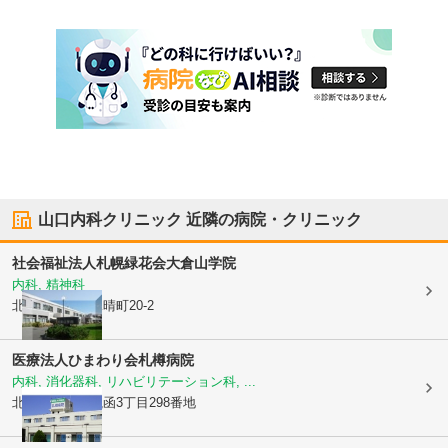
山口内科クリニック
近隣の病院・クリニック
社会福祉法人札幌緑花会
大倉山学院
内科, 精神科
北海道小樽市
見晴町20-2
医療法人ひまわり会札樽病院
内科, 消化器科, リハビリテーション科, ...
北海道小樽市
銭函3丁目298番地