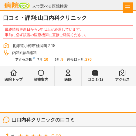
病院なび
人で選べる医院検索
口コミ・評判:
山口内科クリニック
最終情報更新日から5年以上が経過しています。
事前に必ず該当の医療機関に直接ご確認ください。
北海道小樽市桂岡町2-18
内科
循環器科
※
10
9
270
アクセス数
7月
:
6月
:
過去12ヶ月:
医院トップ
診療案内
医師
口コミ(
1
)
アクセス
山口内科クリニック
の口コミ
1