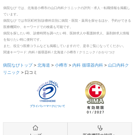
病院なび では、
北海道
小樽市
の
山口内科クリニック
の
評判・求人・転職
情報を掲載し
ています。
病院なび では市区町村別/診療科目別に病院・医院・薬局を探せるほか、予約ができる
医療機関や、キーワードでの検索も可能です。
病院を探したい時、診療時間を調べたい時、医師求人や看護師求人、薬剤師求人情報
を知りたい時に便利です。
また、役立つ医療コラムなども掲載していますので、是非ご覧になってください。
関連キーワード:
内科 / 循環器科 / 北海道 / 小樽市 / クリニック / かかりつけ
病院なびトップ
>
北海道
>
小樽市
>
内科
循環器内科
>
山口内科ク
リニック
>
口コミ
プライバシーマークについて