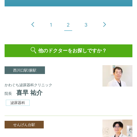
1
2
3
他のドクターをお探しですか？
西川口駅/蕨駅
かわぐち泌尿器科クリニック
喜早 祐介
院長
泌尿器科
せんげん台駅