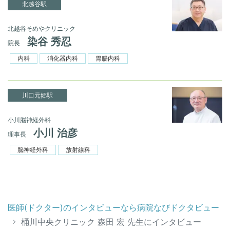
北越谷駅
北越谷そめやクリニック
染谷 秀忍
院長
内科
消化器内科
胃腸内科
川口元郷駅
小川脳神経外科
小川 治彦
理事長
脳神経外科
放射線科
医師(ドクター)のインタビューなら病院なびドクタビュー
桶川中央クリニック 森田 宏 先生にインタビュー