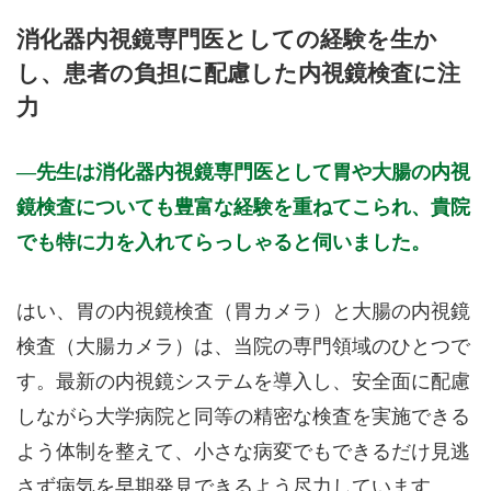
月曜日
火曜日
水曜日
木曜日
金曜日
土曜日
日曜日
祝日
診療時間
月
火
水
木
金
土
日
祝
消化器内視鏡専門医としての経験を生か
9:00～12:30
●
●
●
●
●
し、患者の負担に配慮した内視鏡検査に注
15:30～17:00
●
力
15:30～19:00
●
●
●
●
休診日: 木、日、祝
先生は消化器内視鏡専門医として胃や大腸の内視
鏡検査についても豊富な経験を重ねてこられ、貴院
備考: 胃カメラと大腸カメラの予約はHPのネット予約から受け
付けております。
でも特に力を入れてらっしゃると伺いました。
https://www.okegawa-clinic.jp/
※診療時間や臨時休診・診療内容等について、事前に必ず医療
はい、胃の内視鏡検査（胃カメラ）と大腸の内視鏡
機関ホームページ、またはお電話にてご確認ください。
検査（大腸カメラ）は、当院の専門領域のひとつで
>>病院なびで医療機関の詳細を見る
す。最新の内視鏡システムを導入し、安全面に配慮
しながら大学病院と同等の精密な検査を実施できる
公式HPはこちら
よう体制を整えて、小さな病変でもできるだけ見逃
さず病気を早期発見できるよう尽力しています。