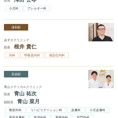
院長
小児科
アレルギー科
浦和駅
あずさクリニック
根井 貴仁
院長
内科
呼吸器内科
感染症内科
高坂駅
青山メディカルクリニック
青山 祐次
院長
青山 菜月
副院長
整形外科
リハビリテーション科
皮膚科
小児皮膚科
美容皮膚科
形成外科
胃腸内科
肛門外科