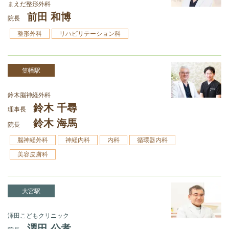
まえだ整形外科
前田 和博
院長
整形外科
リハビリテーション科
笠幡駅
鈴木脳神経外科
鈴木 千尋
理事長
鈴木 海馬
院長
脳神経外科
神経内科
内科
循環器内科
美容皮膚科
大宮駅
澤田こどもクリニック
澤田 公孝