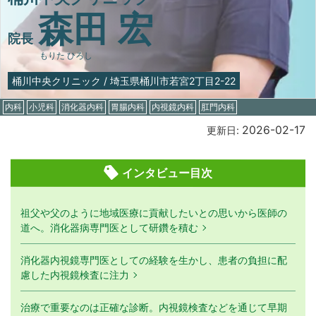
森田 宏
院長
もりた ひろし
桶川中央クリニック
/
埼玉県桶川市若宮2丁目2-22
内科
小児科
消化器内科
胃腸内科
内視鏡内科
肛門内科
2026-02-17
更新日:
インタビュー目次
祖父や父のように地域医療に貢献したいとの思いから医師の
道へ。消化器病専門医として研鑽を積む
消化器内視鏡専門医としての経験を生かし、患者の負担に配
慮した内視鏡検査に注力
治療で重要なのは正確な診断。内視鏡検査などを通じて早期