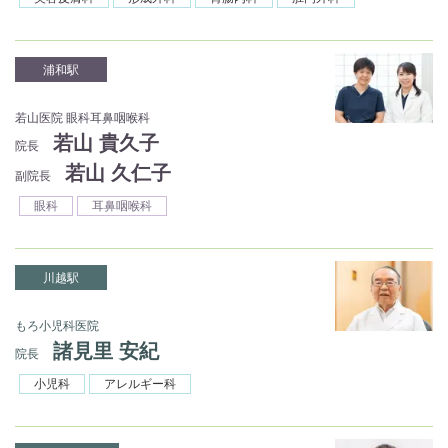
浦和駅
若山医院 眼科耳鼻咽喉科
若山 貴久子
院長
若山 久仁子
副院長
眼科
耳鼻咽喉科
川越駅
もろ小児科医院
諸見里 安紀
院長
小児科
アレルギー科