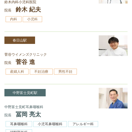
鈴木内科小児科医院
鈴木 紀夫
院長
内科
小児科
春日山駅
菅谷ウイメンズクリニック
菅谷 進
院長
産婦人科
不妊治療
男性不妊
中野富士見町駅
中野富士見町耳鼻咽喉科
冨岡 亮太
院長
耳鼻咽喉科
小児耳鼻咽喉科
アレルギー科