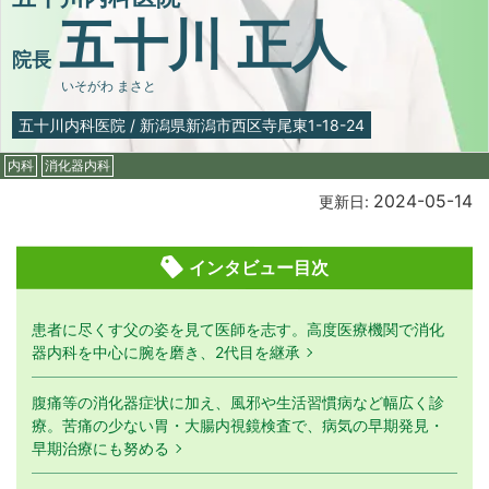
五十川 正人
院長
いそがわ まさと
五十川内科医院
/
新潟県新潟市西区寺尾東1-18-24
内科
消化器内科
2024-05-14
更新日:
インタビュー目次
患者に尽くす父の姿を見て医師を志す。高度医療機関で消化
器内科を中心に腕を磨き、2代目を継承
腹痛等の消化器症状に加え、風邪や生活習慣病など幅広く診
療。苦痛の少ない胃・大腸内視鏡検査で、病気の早期発見・
早期治療にも努める