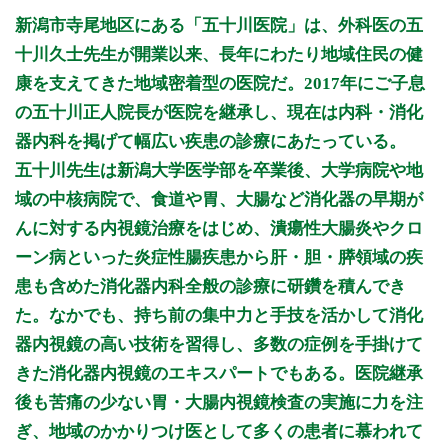
月曜日
火曜日
水曜日
木曜日
金曜日
土曜日
日曜日
祝日
診療時間
月
火
水
木
金
土
日
祝
新潟市寺尾地区にある「五十川医院」は、外科医の五
9:00～12:30
●
●
●
●
●
●
十川久士先生が開業以来、長年にわたり地域住民の健
15:00～18:00
●
●
●
●
康を支えてきた地域密着型の医院だ。2017年にご子息
の五十川正人院長が医院を継承し、現在は内科・消化
休診日:日曜、祝日、火曜午後、土曜午後
器内科を掲げて幅広い疾患の診療にあたっている。
※診療時間や臨時休診・診療内容等について、事前に必ず医療
五十川先生は新潟大学医学部を卒業後、大学病院や地
機関ホームページ、またはお電話にてご確認ください。
域の中核病院で、食道や胃、大腸など消化器の早期が
>>病院なびで医療機関の詳細を見る
んに対する内視鏡治療をはじめ、潰瘍性大腸炎やクロ
ーン病といった炎症性腸疾患から肝・胆・膵領域の疾
公式HPはこちら
患も含めた消化器内科全般の診療に研鑽を積んでき
た。なかでも、持ち前の集中力と手技を活かして消化
初診受付
器内視鏡の高い技術を習得し、多数の症例を手掛けて
きた消化器内視鏡のエキスパートでもある。医院継承
再診受付
後も苦痛の少ない胃・大腸内視鏡検査の実施に力を注
ぎ、地域のかかりつけ医として多くの患者に慕われて