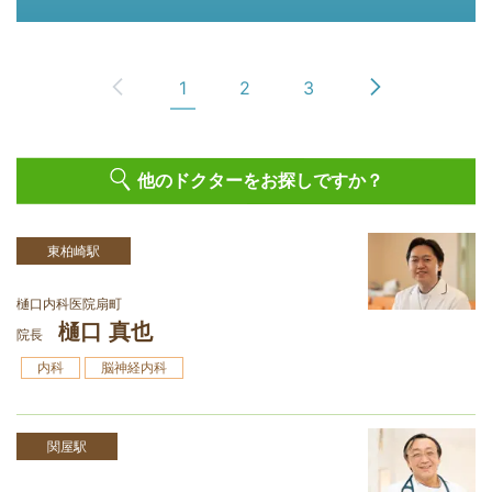
1
2
3
他のドクターをお探しですか？
東柏崎駅
樋󠄀口内科医院扇町
樋󠄀口 真也
院長
内科
脳神経内科
関屋駅