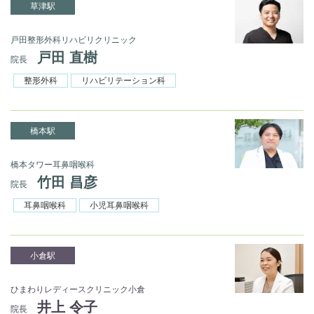
草津駅
戸田整形外科リハビリクリニック
戸田 直樹
院長
整形外科
リハビリテーション科
橋本駅
橋本タワー耳鼻咽喉科
竹田 昌彦
院長
耳鼻咽喉科
小児耳鼻咽喉科
小倉駅
ひまわりレディースクリニック小倉
井上 令子
院長