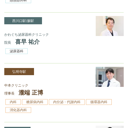
頭頸部外科
西川口駅/蕨駅
かわぐち泌尿器科クリニック
喜早 祐介
院長
泌尿器科
弘明寺駅
中本クリニック
瀧端 正博
理事長
内科
糖尿病内科
内分泌・代謝内科
循環器内科
消化器内科