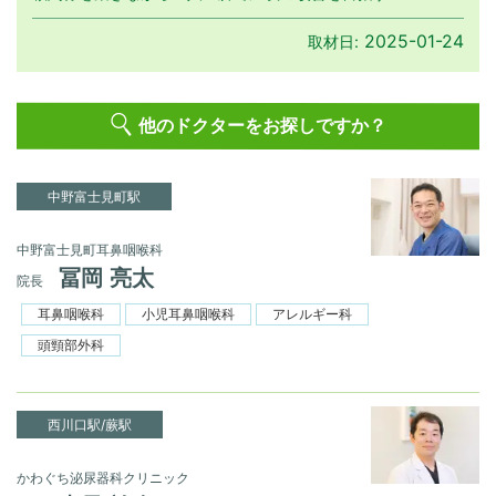
2025-01-24
取材日:
他のドクターをお探しですか？
中野富士見町駅
中野富士見町耳鼻咽喉科
冨岡 亮太
院長
耳鼻咽喉科
小児耳鼻咽喉科
アレルギー科
頭頸部外科
西川口駅/蕨駅
かわぐち泌尿器科クリニック