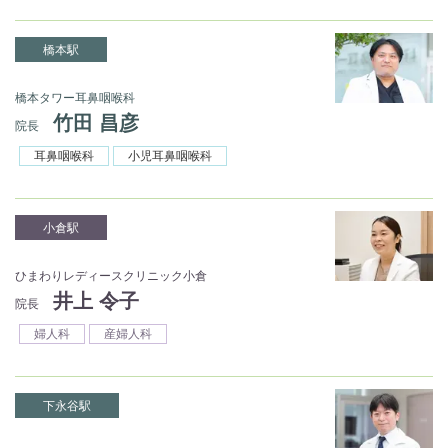
橋本駅
橋本タワー耳鼻咽喉科
竹田 昌彦
院長
耳鼻咽喉科
小児耳鼻咽喉科
小倉駅
ひまわりレディースクリニック小倉
井上 令子
院長
婦人科
産婦人科
下永谷駅