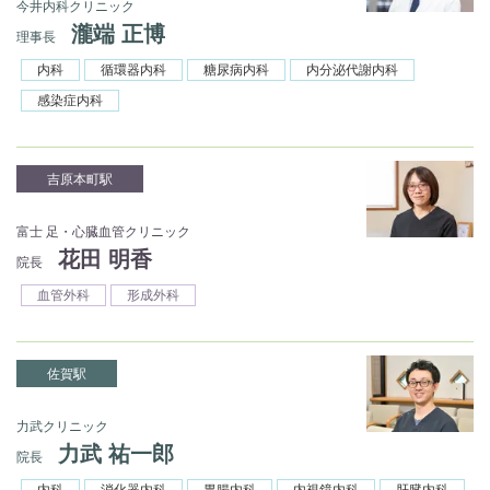
今井内科クリニック
瀧端 正博
理事長
内科
循環器内科
糖尿病内科
内分泌代謝内科
感染症内科
吉原本町駅
富士 足・心臓血管クリニック
花田 明香
院長
血管外科
形成外科
佐賀駅
力武クリニック
力武 祐一郎
院長
内科
消化器内科
胃腸内科
内視鏡内科
肝臓内科