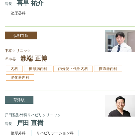
喜早 祐介
院長
泌尿器科
弘明寺駅
中本クリニック
瀧端 正博
理事長
内科
糖尿病内科
内分泌・代謝内科
循環器内科
消化器内科
草津駅
戸田整形外科リハビリクリニック
戸田 直樹
院長
整形外科
リハビリテーション科