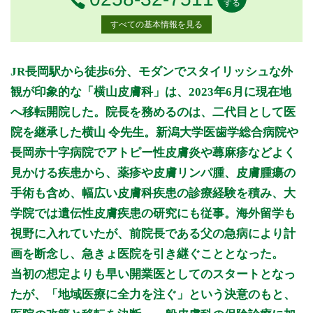
する
すべての基本情報を見る
月曜日
火曜日
水曜日
木曜日
金曜日
土曜日
日曜日
祝日
診療時間
月
火
水
木
金
土
日
祝
JR長岡駅から徒歩6分、モダンでスタイリッシュな外
9:00～12:20
●
●
●
●
●
観が印象的な「横山皮膚科」は、2023年6月に現在地
15:00～17:50
●
●
●
●
へ移転開院した。院長を務めるのは、二代目として医
院を継承した横山 令先生。新潟大学医歯学総合病院や
休診日: 木、日、祝
長岡赤十字病院でアトピー性皮膚炎や蕁麻疹などよく
備考: ※新患受付は各終了時間の10分前まで
見かける疾患から、薬疹や皮膚リンパ腫、皮膚腫瘍の
※診療時間や臨時休診・診療内容等について、事前に必ず医療
手術も含め、幅広い皮膚科疾患の診療経験を積み、大
機関ホームページ、またはお電話にてご確認ください。
学院では遺伝性皮膚疾患の研究にも従事。海外留学も
視野に入れていたが、前院長である父の急病により計
>>病院なびで医療機関の詳細を見る
画を断念し、急きょ医院を引き継ぐこととなった。
当初の想定よりも早い開業医としてのスタートとなっ
公式HPはこちら
たが、「地域医療に全力を注ぐ」という決意のもと、