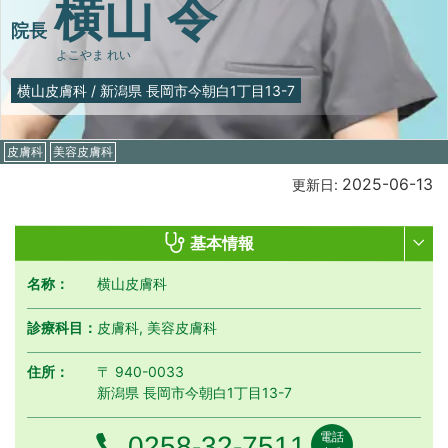
横山 令
院長
よこやま れい
横山皮膚科
/
新潟県 長岡市今朝白1丁目13-7
皮膚科
美容皮膚科
2025-06-13
更新日:
基本情報
名称：
横山皮膚科
診療科目：
皮膚科, 美容皮膚科
住所：
〒 940-0033
新潟県 長岡市今朝白1丁目13-7
電話
電話番号
0258-32-7511