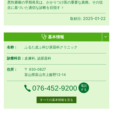
悪性腫瘍の早期発見は、かかりつけ医の重要な責務。その信
念に基づいた適切な診断を目指す
2025-01-22
取材日:
基本情報
名称：
ふるた皮ふ科ひ尿器科クリニック
診療科目：
皮膚科, 泌尿器科
住所：
〒 930-0827
富山県富山市上飯野13-14
電話
電話番号
076-452-9200
する
すべての基本情報を見る