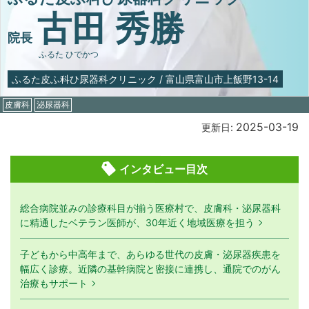
古田 秀勝
院長
ふるた ひでかつ
ふるた皮ふ科ひ尿器科クリニック
/
富山県富山市上飯野13-14
皮膚科
泌尿器科
2025-03-19
更新日:
インタビュー目次
総合病院並みの診療科目が揃う医療村で、皮膚科・泌尿器科
に精通したベテラン医師が、30年近く地域医療を担う
子どもから中高年まで、あらゆる世代の皮膚・泌尿器疾患を
幅広く診療。近隣の基幹病院と密接に連携し、通院でのがん
治療もサポート