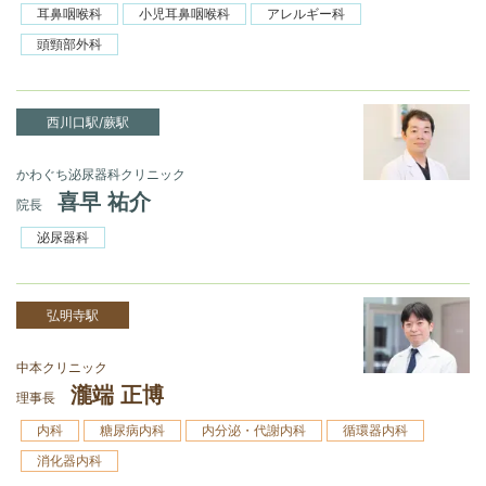
耳鼻咽喉科
小児耳鼻咽喉科
アレルギー科
頭頸部外科
西川口駅/蕨駅
かわぐち泌尿器科クリニック
喜早 祐介
院長
泌尿器科
弘明寺駅
中本クリニック
瀧端 正博
理事長
内科
糖尿病内科
内分泌・代謝内科
循環器内科
消化器内科