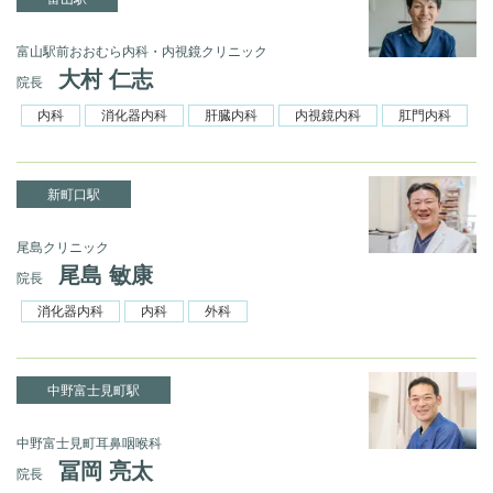
富山駅前おおむら内科・内視鏡クリニック
大村 仁志
院長
内科
消化器内科
肝臓内科
内視鏡内科
肛門内科
新町口駅
尾島クリニック
尾島 敏康
院長
消化器内科
内科
外科
中野富士見町駅
中野富士見町耳鼻咽喉科
冨岡 亮太
院長