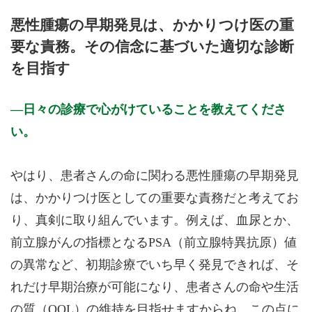
月曜日
火曜日
水曜日
木曜日
金曜日
土曜日
日曜日
祝日
診療時間
月
火
水
木
金
土
日
祝
悪性腫瘍の早期発見は、かかりつけ医の重
9:00～12:30
●
要な責務。その信念に基づいた適切な診断
9:00～13:00
●
●
●
●
●
を目指す
14:30～17:00
●
14:30～18:00
●
●
●
●
日々の診療で心がけていることを教えてくださ
休診日: 木曜午後、日、祝
い。
※臨時休診あり(院長の体調による)
備考: 木曜12:30まで
土曜17:00まで
やはり、患者さんの命に関わる悪性腫瘍の早期発見
※診療時間や臨時休診・診療内容等について、事前に必ず医療
は、かかりつけ医としての重要な責務だと考えてお
機関ホームページ、またはお電話にてご確認ください。
り、真剣に取り組んでいます。例えば、血尿とか、
>>病院なびで医療機関の詳細を見る
前立腺がんの指標となるPSA（前立腺特異抗原）値
の異常など、初期診療でいち早く発見できれば、そ
公式HPはこちら
れだけ早期治療が可能になり、患者さんの命や生活
の質（QOL）の維持を目指せますからね。この点に