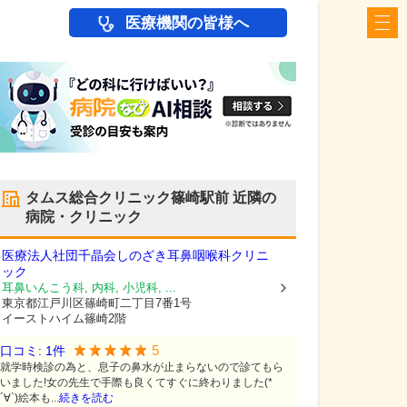
医療機関の皆様へ
タムス総合クリニック篠崎駅前
近隣の
病院・クリニック
医療法人社団千晶会しのざき耳鼻咽喉科クリニ
ック
耳鼻いんこう科, 内科, 小児科, ...
東京都江戸川区
篠崎町二丁目7番1号
イーストハイム篠崎2階
5
口コミ:
1
件
就学時検診の為と、息子の鼻水が止まらないので診てもら
いました!女の先生で手際も良くてすぐに終わりました(*
´∀`)絵本も...
続きを読む