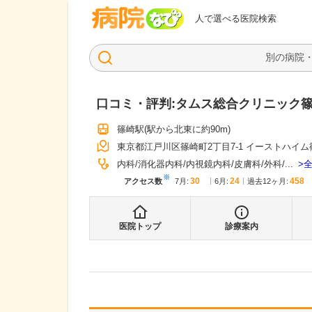
病院なび
人で選べる医院検索
口コミ・評判:
タムス総合クリニック
篠崎駅
(駅から
北東に約90m
)
東京都江戸川区篠崎町2丁目7-1 イーストハイム
内科
消化器内科
内視鏡内科
皮膚科
外科
...
※
30
24
458
アクセス数
7月
:
6月
:
過去12ヶ月:
医院トップ
診療案内