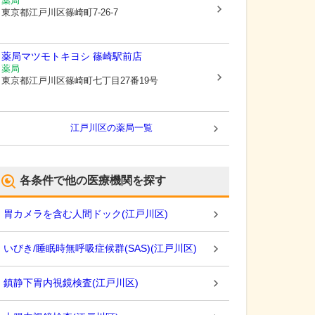
薬局
東京都江戸川区
篠崎町7-26-7
薬局マツモトキヨシ 篠崎駅前店
薬局
東京都江戸川区
篠崎町七丁目27番19号
江戸川区
の薬局一覧
各条件で他の医療機関を探す
胃カメラを含む人間ドック
(
江戸川区
)
いびき/睡眠時無呼吸症候群(SAS)
(
江戸川区
)
鎮静下胃内視鏡検査
(
江戸川区
)