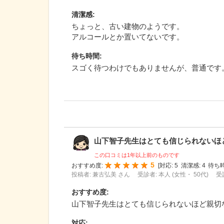
清潔感
:
ちょっと、古い建物のようです。
アルコールとか置いてないです。
待ち時間
:
スゴく待つわけでもありませんが、普通です
山下智子先生はとても信じられないほど親
この口コミは1年以上前のものです
5
おすすめ度:
[
対応:
5
清潔感:
4
待ち時
投稿者: 兼古弘美 さん
受診者: 本人 (女性・ 50代)
受
おすすめ度
:
山下智子先生はとても信じられないほど親切
対応
: