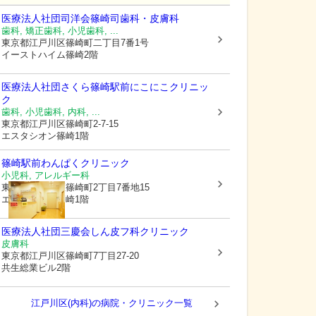
医療法人社団司洋会篠崎司歯科・皮膚科
歯科, 矯正歯科, 小児歯科, ...
東京都江戸川区
篠崎町二丁目7番1号
イーストハイム篠崎2階
医療法人社団さくら篠崎駅前にこにこクリニッ
ク
歯科, 小児歯科, 内科, ...
東京都江戸川区
篠崎町2-7-15
エスタシオン篠崎1階
篠崎駅前わんぱくクリニック
小児科, アレルギー科
東京都江戸川区
篠崎町2丁目7番地15
エスタシオン篠崎1階
医療法人社団三慶会
しん皮フ科クリニック
皮膚科
東京都江戸川区
篠崎町7丁目27-20
共生総業ビル2階
江戸川区(内科)の病院・クリニック一覧