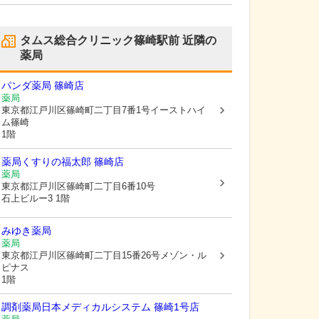
タムス総合クリニック篠崎駅前
近隣の
薬局
パンダ薬局 篠崎店
薬局
東京都江戸川区
篠崎町二丁目7番1号イーストハイ
ム篠崎
1階
薬局くすりの福太郎 篠崎店
薬局
東京都江戸川区
篠崎町二丁目6番10号
石上ビルー3 1階
みゆき薬局
薬局
東京都江戸川区
篠崎町二丁目15番26号メゾン・ル
ピナス
1階
調剤薬局日本メディカルシステム 篠崎1号店