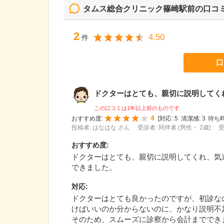
タムス総合クリニック篠崎駅前
の口コ
2
4.50
件
口
ドクターはとても、親切に説明してくれ、
この口コミは1年以上前のものです
4
おすすめ度:
[
対応:
5
清潔感:
3
待ち時
投稿者: はなはな さん
受診者: 同伴者 (男性・ 2歳)
受
おすすめ度
:
ドクターはとても、親切に説明してくれ、気
できました。
対応
:
ドクターはとても良かったのですが、初診な
けばいいのか分からないのに、かなり説明不
そのため、スムーズに診察から会計まででき