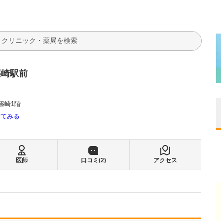
検索
篠崎駅前
篠崎1階
全てみる
医師
口コミ(
2
)
アクセス