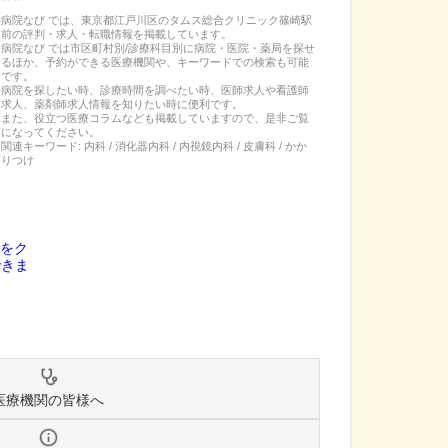
病院なび では、
東京都
江戸川区
の
タムス総合クリニック篠崎駅
前
の
評判・求人・転職
情報を掲載しています。
病院なび では市区町村別/診療科目別に病院・医院・薬局を探せ
るほか、予約ができる医療機関や、キーワードでの検索も可能
です。
病院を探したい時、診療時間を調べたい時、医師求人や看護師
求人、薬剤師求人情報を知りたい時に便利です。
また、役立つ医療コラムなども掲載していますので、是非ご覧
になってください。
関連キーワード:
内科 / 消化器内科 / 内視鏡内科 / 皮膚科 / かか
りつけ
医療機関の皆様へ