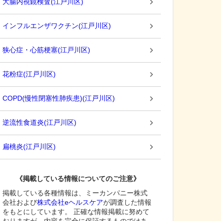
大腸内視鏡検査
(
江戸川区
)
インフルエンザワクチン
(
江戸川区
)
狭心症・心筋梗塞
(
江戸川区
)
花粉症
(
江戸川区
)
COPD(慢性閉塞性肺疾患)
(
江戸川区
)
逆流性食道炎
(
江戸川区
)
扁桃炎
(
江戸川区
)
《掲載している情報についてのご注意》
掲載している各種情報は、ミーカンパニー株式
会社および
株式会社eヘルスケア
が調査した情報
をもとにしています。 正確な情報掲載に努めて