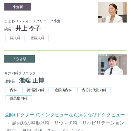
小倉駅
ひまわりレディースクリニック小倉
井上 令子
院長
婦人科
産婦人科
下永谷駅
今井内科クリニック
瀧端 正博
理事長
内科
循環器内科
糖尿病内科
内分泌代謝内科
感染症内科
医師(ドクター)のインタビューなら病院なびドクタビュー
島内駅の整形外科・リウマチ科・リハビリテーション