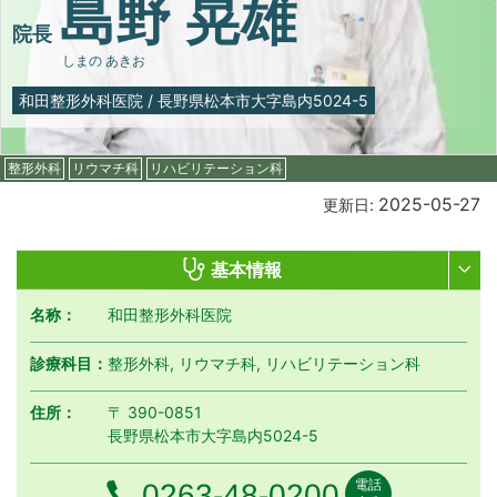
島野 晃雄
院長
しまの あきお
和田整形外科医院
/
長野県松本市大字島内5024-5
整形外科
リウマチ科
リハビリテーション科
2025-05-27
更新日:
基本情報
名称：
和田整形外科医院
診療科目：
整形外科, リウマチ科, リハビリテーション科
住所：
〒 390-0851
長野県松本市大字島内5024-5
電話
電話番号
0263-48-0200