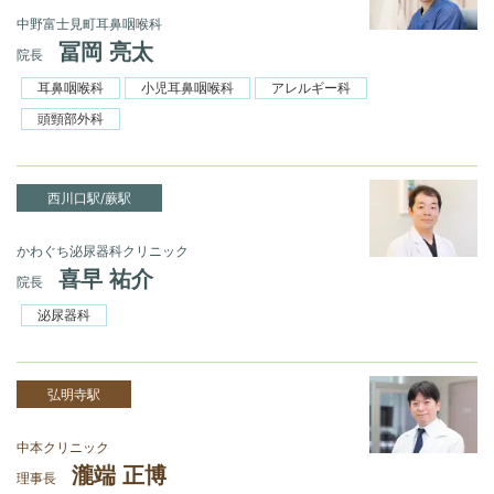
中野富士見町耳鼻咽喉科
冨岡 亮太
院長
耳鼻咽喉科
小児耳鼻咽喉科
アレルギー科
頭頸部外科
西川口駅/蕨駅
かわぐち泌尿器科クリニック
喜早 祐介
院長
泌尿器科
弘明寺駅
中本クリニック
瀧端 正博
理事長