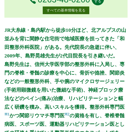
する
すべての基本情報を見る
月曜日
火曜日
水曜日
木曜日
金曜日
土曜日
日曜日
祝日
診療時間
月
火
水
木
金
土
日
祝
JR大糸線・島内駅から徒歩10分ほど、北アルプスの山
9:00～13:30
●
並みを背に閑静な住宅街で地域医療を担ってきた「和
9:30～12:30
●
●
●
●
●
田整形外科医院」がある。先代院長の急逝に伴い、
14:30～18:00
●
●
●
●
2009年、島野晃雄先生が2代目院長を引き継いだ。
島野先生は、信州大学医学部の整形外科に入局し、専
休診日: 日、祝
門の脊椎・脊髄の診療を中心に、骨折や捻挫、関節炎
※診療時間や臨時休診・診療内容等について、事前に必ず医療
などの一般整形外科、手や腕のマイクロサージェリー
機関ホームページ、またはお電話にてご確認ください。
(手術用顕微鏡を用いた微細な手術)、神経ブロック療
>>病院なびで医療機関の詳細を見る
法などのペイン(痛み)治療、リハビリテーションと幅
広く研鑽を積み、高いスキルを獲得。整形外科専門医
公式HPはこちら
※1
※2
かつ関節リウマチ専門医
の資格を有し、脊椎脊髄
病医、スポーツ医、運動器リハビリテーション医とし
初診受付