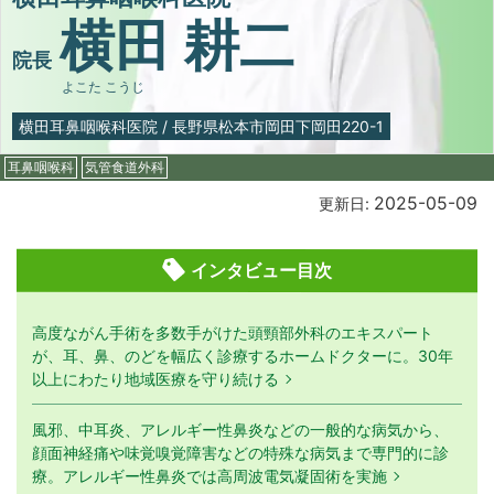
横田 耕二
院長
よこた こうじ
横田耳鼻咽喉科医院
/
長野県松本市岡田下岡田220-1
耳鼻咽喉科
気管食道外科
2025-05-09
更新日:
インタビュー目次
高度ながん手術を多数手がけた頭頸部外科のエキスパート
が、耳、鼻、のどを幅広く診療するホームドクターに。30年
以上にわたり地域医療を守り続ける
風邪、中耳炎、アレルギー性鼻炎などの一般的な病気から、
顔面神経痛や味覚嗅覚障害などの特殊な病気まで専門的に診
療。アレルギー性鼻炎では高周波電気凝固術を実施