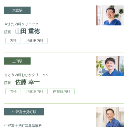
大庭駅
やまだ内科クリニック
山田 重徳
院長
内科
消化器内科
上田駅
さとう内科おなかクリニック
佐藤 幸一
院長
内科
消化器内科
内視鏡内科
中野富士見町駅
中野富士見町耳鼻咽喉科