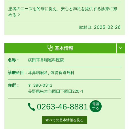
患者のニーズを的確に捉え、安心と満足を提供する診療に努
める
2025-02-26
取材日:
基本情報
名称：
横田耳鼻咽喉科医院
診療科目：
耳鼻咽喉科, 気管食道外科
住所：
〒 390-0313
長野県松本市岡田下岡田220-1
電話
電話番号
0263-46-8881
する
すべての基本情報を見る