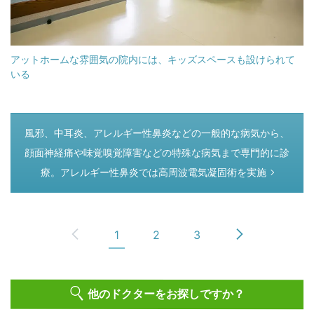
アットホームな雰囲気の院内には、キッズスペースも設けられて
いる
つぎのページ
風邪、中耳炎、アレルギー性鼻炎などの一般的な病気から、
顔面神経痛や味覚嗅覚障害などの特殊な病気まで専門的に診
療。アレルギー性鼻炎では高周波電気凝固術を実施
1
2
3
他のドクターをお探しですか？