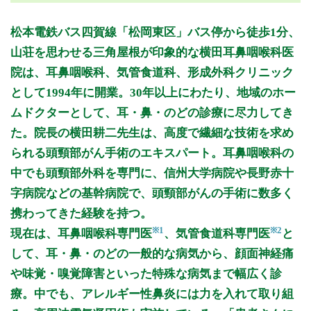
月曜日
火曜日
水曜日
木曜日
金曜日
土曜日
日曜日
祝日
診療時間
月
火
水
木
金
土
日
祝
松本電鉄バス四賀線「松岡東区」バス停から徒歩1分、
8:45～12:30
●
●
●
●
●
山荘を思わせる三角屋根が印象的な横田耳鼻咽喉科医
15:00～17:45
●
●
●
●
院は、耳鼻咽喉科、気管食道科、形成外科クリニック
として1994年に開業。30年以上にわたり、地域のホー
休診日: 木、日、祝
備考: 臨時休診あり
ムドクターとして、耳・鼻・のどの診療に尽力してき
た。院長の横田耕二先生は、高度で繊細な技術を求め
※診療時間や臨時休診・診療内容等について、事前に必ず医療
機関ホームページ、またはお電話にてご確認ください。
られる頭頸部がん手術のエキスパート。耳鼻咽喉科の
中でも頭頸部外科を専門に、信州大学病院や長野赤十
>>病院なびで医療機関の詳細を見る
字病院などの基幹病院で、頭頸部がんの手術に数多く
携わってきた経験を持つ。
公式HPはこちら
※1
※2
現在は、耳鼻咽喉科専門医
、気管食道科専門医
と
して、耳・鼻・のどの一般的な病気から、顔面神経痛
初診受付
や味覚・嗅覚障害といった特殊な病気まで幅広く診
療。中でも、アレルギー性鼻炎には力を入れて取り組
再診受付