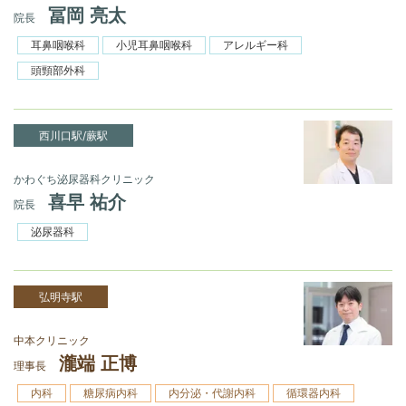
冨岡 亮太
院長
耳鼻咽喉科
小児耳鼻咽喉科
アレルギー科
頭頸部外科
西川口駅/蕨駅
かわぐち泌尿器科クリニック
喜早 祐介
院長
泌尿器科
弘明寺駅
中本クリニック
瀧端 正博
理事長
内科
糖尿病内科
内分泌・代謝内科
循環器内科