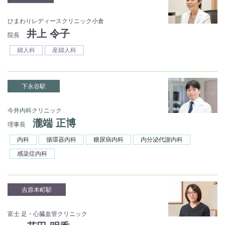
ひまわりレディースクリニック小倉
井上 令子
院長
婦人科
産婦人科
下永谷駅
今井内科クリニック
瀧端 正博
理事長
内科
循環器内科
糖尿病内科
内分泌代謝内科
感染症内科
吉原本町駅
富士 足・心臓血管クリニック