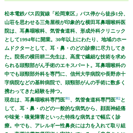
月曜日
火曜日
水曜日
木曜日
金曜日
土曜日
日曜日
祝日
診療時間
月
火
水
木
金
土
日
祝
松本電鉄バス四賀線「松岡東区」バス停から徒歩1分、
8:45～12:30
●
●
●
●
●
山荘を思わせる三角屋根が印象的な横田耳鼻咽喉科医
15:00～17:45
●
●
●
●
院は、耳鼻咽喉科、気管食道科、形成外科クリニック
として1994年に開業。30年以上にわたり、地域のホー
休診日: 木、日、祝
備考: 臨時休診あり
ムドクターとして、耳・鼻・のどの診療に尽力してき
た。院長の横田耕二先生は、高度で繊細な技術を求め
※診療時間や臨時休診・診療内容等について、事前に必ず医療
機関ホームページ、またはお電話にてご確認ください。
られる頭頸部がん手術のエキスパート。耳鼻咽喉科の
中でも頭頸部外科を専門に、信州大学病院や長野赤十
>>病院なびで医療機関の詳細を見る
字病院などの基幹病院で、頭頸部がんの手術に数多く
携わってきた経験を持つ。
公式HPはこちら
※1
※2
現在は、耳鼻咽喉科専門医
、気管食道科専門医
と
して、耳・鼻・のどの一般的な病気から、顔面神経痛
初診受付
や味覚・嗅覚障害といった特殊な病気まで幅広く診
療。中でも、アレルギー性鼻炎には力を入れて取り組
再診受付