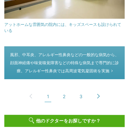
アットホームな雰囲気の院内には、キッズスペースも設けられて
いる
つぎのページ
風邪、中耳炎、アレルギー性鼻炎などの一般的な病気から、
顔面神経痛や味覚嗅覚障害などの特殊な病気まで専門的に診
療。アレルギー性鼻炎では高周波電気凝固術を実施
1
2
3
他のドクターをお探しですか？