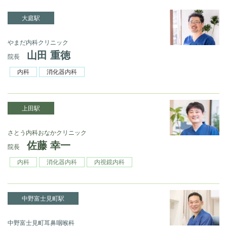
大庭駅
やまだ内科クリニック
山田 重徳
院長
内科
消化器内科
上田駅
さとう内科おなかクリニック
佐藤 幸一
院長
内科
消化器内科
内視鏡内科
中野富士見町駅
中野富士見町耳鼻咽喉科