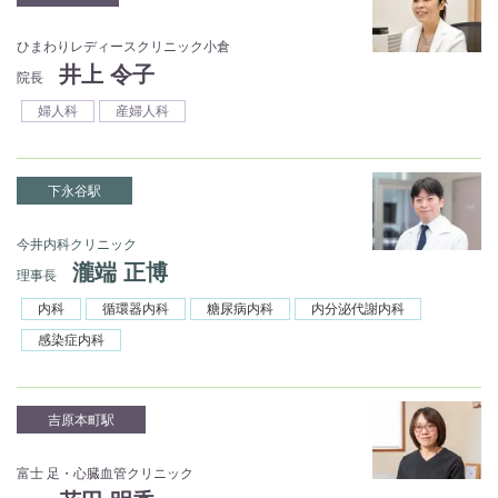
ひまわりレディースクリニック小倉
井上 令子
院長
婦人科
産婦人科
下永谷駅
今井内科クリニック
瀧端 正博
理事長
内科
循環器内科
糖尿病内科
内分泌代謝内科
感染症内科
吉原本町駅
富士 足・心臓血管クリニック