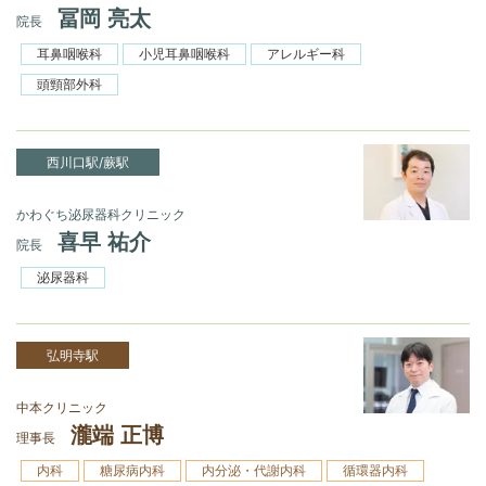
冨岡 亮太
院長
耳鼻咽喉科
小児耳鼻咽喉科
アレルギー科
頭頸部外科
西川口駅/蕨駅
かわぐち泌尿器科クリニック
喜早 祐介
院長
泌尿器科
弘明寺駅
中本クリニック
瀧端 正博
理事長
内科
糖尿病内科
内分泌・代謝内科
循環器内科