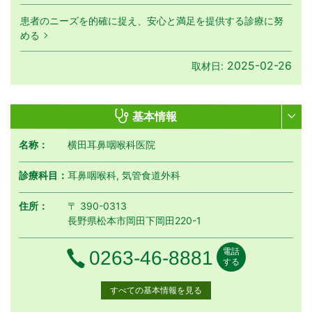
患者のニーズを的確に捉え、安心と満足を提供する診療に努
める
2025-02-26
取材日:
基本情報
名称：
横田耳鼻咽喉科医院
診療科目：
耳鼻咽喉科, 気管食道外科
住所：
〒 390-0313
長野県松本市岡田下岡田220-1
電話
電話番号
0263-46-8881
する
すべての基本情報を見る