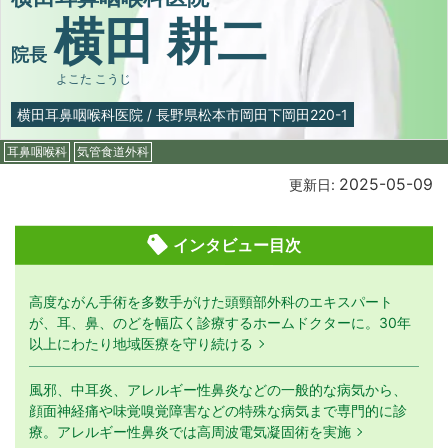
横田 耕二
院長
よこた こうじ
横田耳鼻咽喉科医院
/
長野県松本市岡田下岡田220-1
耳鼻咽喉科
気管食道外科
2025-05-09
更新日:
インタビュー目次
高度ながん手術を多数手がけた頭頸部外科のエキスパート
が、耳、鼻、のどを幅広く診療するホームドクターに。30年
以上にわたり地域医療を守り続ける
風邪、中耳炎、アレルギー性鼻炎などの一般的な病気から、
顔面神経痛や味覚嗅覚障害などの特殊な病気まで専門的に診
療。アレルギー性鼻炎では高周波電気凝固術を実施