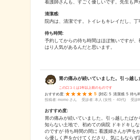
看護師さんも、すごく優しいです。先生も声
清潔感
:
院内は、清潔です。トイレもキレイだし、丁
待ち時間
:
予約してからの待ち時間はほぼ無いですが、
はり人気があるんだと思います。
胃の痛みが続いていました。引っ越したば
この口コミは1年以上前のものです
5
おすすめ度:
[
対応:
5
清潔感:
5
待ち時
投稿者: momo さん
受診者: 本人 (女性・ 40代)
受診時
おすすめ度
:
胃の痛みが続いていました。引っ越したばか
知らない土地で、初めての病院 ドキドキし
のですが 待ち時間の間に 看護婦さんが声
ら優しく声をかけてくださり、気にもならず