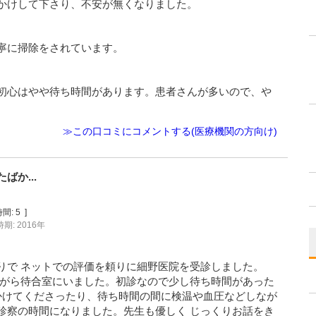
かけして下さり、不安が無くなりました。
寧に掃除をされています。
初心はやや待ち時間があります。患者さんが多いので、や
≫この口コミにコメントする(医療機関の方向け)
か...
間:
5
]
期: 2016年
りで ネットでの評価を頼りに細野医院を受診しました。
ながら待合室にいました。初診なので少し待ち時間があった
をかけてくださったり、待ち時間の間に検温や血圧などしなが
診察の時間になりました。先生も優しく じっくりお話をき