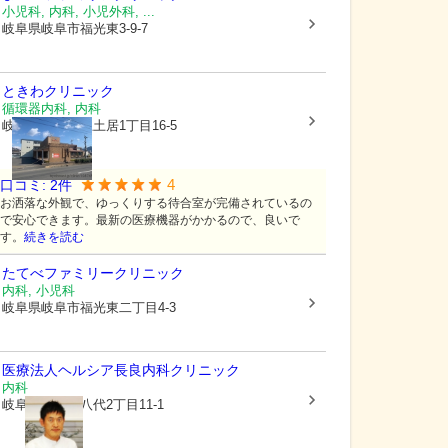
小児科, 内科, 小児外科, ...
岐阜県岐阜市
福光東3-9-7
ときわクリニック
循環器内科, 内科
岐阜県岐阜市
上土居1丁目16-5
4
口コミ:
2
件
お洒落な外観で、ゆっくりする待合室が完備されているの
で安心できます。最新の医療機器がかかるので、良いで
す。
続きを読む
たてべファミリークリニック
内科, 小児科
岐阜県岐阜市
福光東二丁目4-3
医療法人ヘルシア
長良内科クリニック
内科
岐阜県岐阜市
八代2丁目11-1