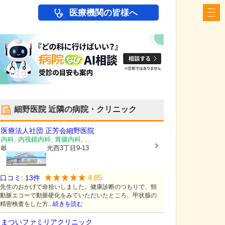
医療機関の皆様へ
細野医院
近隣の病院・クリニック
医療法人社団 正芳会
細野医院
内科, 内視鏡内科, 胃腸内科, ...
岐阜県岐阜市
福光西3丁目9-13
4.85
口コミ:
13
件
先生のおかげで命拾いしました。健康診断のつもりで、頸
動脈エコーで動脈硬化をみていただいたところ、甲状腺の
精密検査をした方...
続きを読む
まついファミリアクリニック