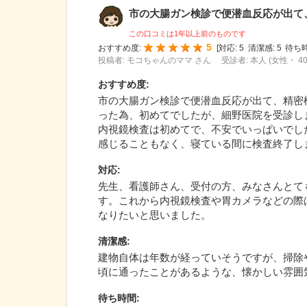
市の大腸ガン検診で便潜血反応が出て、精
この口コミは1年以上前のものです
5
おすすめ度:
[
対応:
5
清潔感:
5
待ち時
投稿者: モコちゃんのママ さん
受診者: 本人 (女性・ 4
おすすめ度
:
市の大腸ガン検診で便潜血反応が出て、精密
った為、初めてでしたが、細野医院を受診し
内視鏡検査は初めてで、不安でいっぱいでし
感じることもなく、寝ている間に検査終了し
対応
:
先生、看護師さん、受付の方、みなさんとて
す。これから内視鏡検査や胃カメラなどの際
なりたいと思いました。
清潔感
:
建物自体は年数が経っていそうですが、掃除
頃に通ったことがあるような、懐かしい雰囲
待ち時間
: