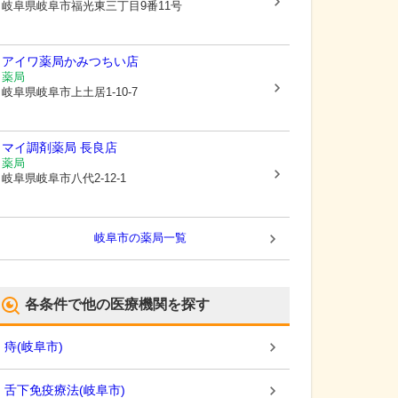
岐阜県岐阜市
福光東三丁目9番11号
アイワ薬局かみつちい店
薬局
岐阜県岐阜市
上土居1-10-7
マイ調剤薬局 長良店
薬局
岐阜県岐阜市
八代2-12-1
岐阜市
の薬局一覧
各条件で他の医療機関を探す
痔
(
岐阜市
)
舌下免疫療法
(
岐阜市
)