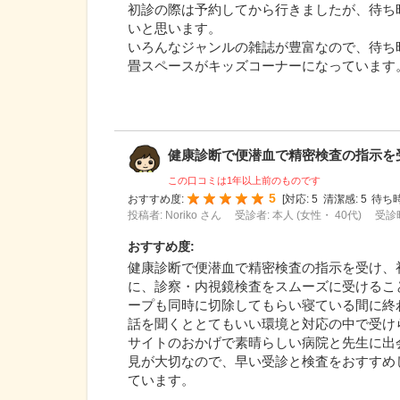
初診の際は予約してから行きましたが、待ち
いと思います。
いろんなジャンルの雑誌が豊富なので、待ち
畳スペースがキッズコーナーになっています
健康診断で便潜血で精密検査の指示を受け
この口コミは1年以上前のものです
5
おすすめ度:
[
対応:
5
清潔感:
5
待ち時
投稿者: Noriko さん
受診者: 本人 (女性・ 40代)
受診時
おすすめ度
:
健康診断で便潜血で精密検査の指示を受け、
に、診察・内視鏡検査をスムーズに受けるこ
ープも同時に切除してもらい寝ている間に終
話を聞くととてもいい環境と対応の中で受け
サイトのおかげで素晴らしい病院と先生に出
見が大切なので、早い受診と検査をおすすめ
ています。