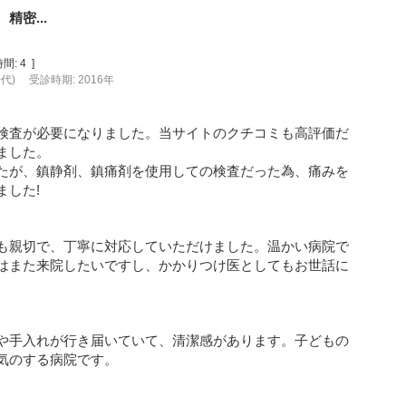
密...
間:
4
]
0代)
受診時期: 2016年
検査が必要になりました。当サイトのクチコミも高評価だ
ました。
たが、鎮静剤、鎮痛剤を使用しての検査だった為、痛みを
ました!
も親切で、丁寧に対応していただけました。温かい病院で
はまた来院したいですし、かかりつけ医としてもお世話に
や手入れが行き届いていて、清潔感があります。子どもの
気のする病院です。