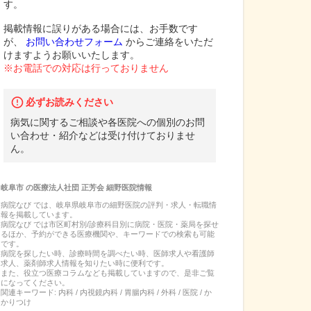
す。
掲載情報に誤りがある場合には、お手数です
が、
お問い合わせフォーム
からご連絡をいただ
けますようお願いいたします。
※お電話での対応は行っておりません
必ずお読みください
病気に関するご相談や各医院への個別のお問
い合わせ・紹介などは受け付けておりませ
ん。
岐阜市
の
医療法人社団 正芳会 細野医院
情報
病院なび では、
岐阜県
岐阜市
の
細野医院
の
評判・求人・転職
情
報を掲載しています。
病院なび では市区町村別/診療科目別に病院・医院・薬局を探せ
るほか、予約ができる医療機関や、キーワードでの検索も可能
です。
病院を探したい時、診療時間を調べたい時、医師求人や看護師
求人、薬剤師求人情報を知りたい時に便利です。
また、役立つ医療コラムなども掲載していますので、是非ご覧
になってください。
関連キーワード:
内科 / 内視鏡内科 / 胃腸内科 / 外科 / 医院 / か
かりつけ