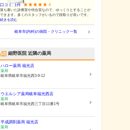
4
口コミ:
1
件
落ち着いた診療室や待合室なので、ゆっくりとすることが
できます。多くのスタッフがいるので段取りが良いです。
続きを読む
岐阜市(内科)の病院・クリニック一覧
細野医院
近隣の薬局
ハロー薬局 福光店
薬局
岐阜県岐阜市
福光西3-9-12
ウエルシア薬局岐阜福光西店
薬局
岐阜県岐阜市
福光西三丁目11番1号
平成調剤薬局 福光店
薬局