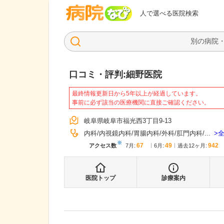
病院なび
人で選べる医院検索
口コミ・評判:
細野医院
最終情報更新日から5年以上が経過しています。
事前に必ず該当の医療機関に直接ご確認ください。
岐阜県岐阜市福光西3丁目9-13
内科
内視鏡内科
胃腸内科
外科
肛門内科
...
※
67
49
942
アクセス数
7月
:
6月
:
過去12ヶ月:
医院トップ
診療案内