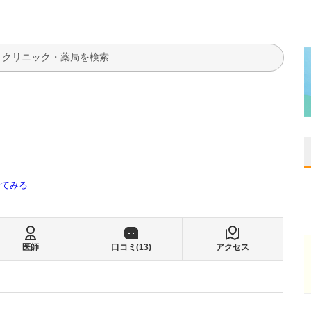
検索
全てみる
医師
口コミ(
13
)
アクセス