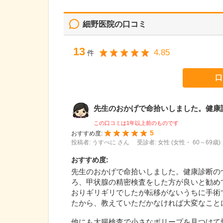
細野医院
の口コミ
13
4.85
件
口
先生のおかげで命拾いしました。健康診断
この口コミは1年以上前のものです
5
おすすめ度:
投稿者: うすべに さん
受診者: 女性 (女性・ 60～69歳)
おすすめ度
:
先生のおかげで命拾いしました。健康診断の
ろ、甲状腺の精密検査をした方が良いと勧め
おりギリギリでしたが転移がないうちに手術
たから、教えていただかなければ大変なこと
他にも大腸検査で小さなポリープを見つけて