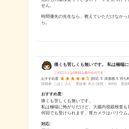
せん。
時間優先の先生なら、教えていただけなかっ
ら。
痛くも苦しくも無いです。 私は極端に怖
この口コミは1年以上前のものです
5
おすすめ度:
[
対応:
5
清潔感:
5
待ち時
投稿者: こほく さん
受診者: 本人 (女性・ 40代)
受診時
おすすめ度
:
痛くも苦しくも無いです。
私は極端に怖がりだけど、大腸内視鏡検査も
何回でも受けられます。胃カメラはバリウム
対応
: