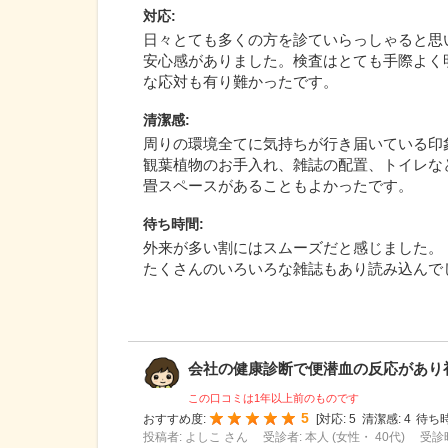
対応
:
日々とても多くの方を診ていらっしゃると思
安心感がありました。検査はとても手際よく
な応対も有り難かったです。
清潔感
:
周りの環境全てに気持ちが行き届いている印
観葉植物のお手入れ、雑誌の配置、トイレな
畳スペースがあることもよかったです。
待ち時間
:
外来が多い割にはスムーズだと感じました。
たくさんのいろいろな雑誌もあり読み込んで
会社の健康診断で便潜血の反応があり初め
この口コミは1年以上前のものです
5
おすすめ度:
[
対応:
5
清潔感:
4
待ち時
投稿者: よしこ さん
受診者: 本人 (女性・ 40代)
受診時