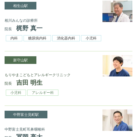
相生山駅
相川みんなの診療所
梶野 真一
院長
内科
糖尿病内科
消化器内科
小児科
新守山駅
もりやまこどもとアレルギークリニック
吉田 明生
院長
小児科
アレルギー科
中野富士見町駅
中野富士見町耳鼻咽喉科