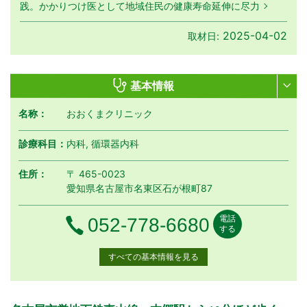
践。かかりつけ医として地域住民の健康寿命延伸に尽力
2025-04-02
取材日:
基本情報
名称：
おおくまクリニック
診療科目：
内科, 循環器内科
住所：
〒 465-0023
愛知県名古屋市名東区石が根町87
電話
電話番号
052-778-6680
する
すべての基本情報を見る
月曜日
火曜日
水曜日
木曜日
金曜日
土曜日
日曜日
祝日
診療時間
月
火
水
木
金
土
日
祝