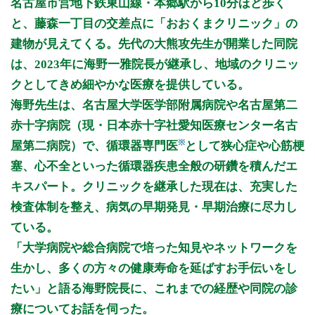
名古屋市営地下鉄東山線・本郷駅から10分ほど歩く
9:00～12:00
●
●
●
●
●
●
と、藤森一丁目の交差点に「おおくまクリニック」の
13:00～17:00
●
建物が見えてくる。先代の大熊攻先生が開業した同院
16:00～19:00
●
●
●
●
は、2023年に海野一雅院長が継承し、地域のクリニッ
クとしてきめ細やかな医療を提供している。
休診日: 水午後、土午後、日午前、祝
海野先生は、名古屋大学医学部附属病院や名古屋第二
備考: ・祝日が日曜日と重なった場合は、祝日も診療いたしま
赤十字病院（現・日本赤十字社愛知医療センター名古
す。
※
屋第二病院）で、循環器専門医
として狭心症や心筋梗
・日曜診療は予約なしで受け付け順となります。
・発熱外来あり(風邪症状の方はお電話下さい。)
塞、心不全といった循環器疾患全般の研鑽を積んだエ
・女性医師(非常勤)による診療も行っております。
キスパート。クリニックを継承した現在は、充実した
・インフルエンザワクチン(予約不要) 一般の方2900円/名古屋
検査体制を整え、病気の早期発見・早期治療に尽力し
市在住の方1500円
・フルミスト点鼻液の取り扱い開始(完全予約)8000円
ている。
※診療時間や臨時休診・診療内容等について、事前に必ず医療
「大学病院や総合病院で培った知見やネットワークを
機関ホームページ、またはお電話にてご確認ください。
生かし、多くの方々の健康寿命を延ばすお手伝いをし
たい」と語る海野院長に、これまでの経歴や同院の診
>>病院なびで医療機関の詳細を見る
療についてお話を伺った。