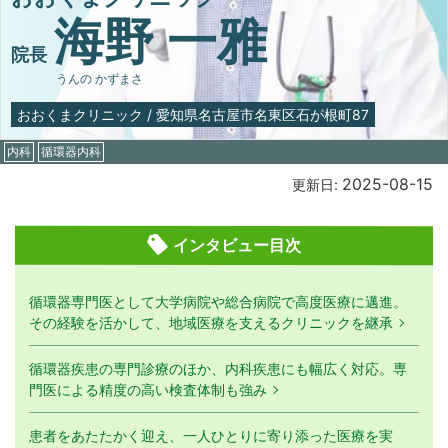
海野 一雅
院長
うんの かずまさ
おおくまクリニック
/
愛知県名古屋市名東区石が根町87
内科
循環器内科
2025-08-15
更新日:
インタビュー目次
循環器専門医として大学病院や総合病院で高度医療に邁進。
その経験を活かして、地域医療を支えるクリニックを継承
循環器疾患の専門診療のほか、内科疾患にも幅広く対応。専
門医による精度の高い検査体制も強み
患者をあたたかく迎え、一人ひとりに寄り添った医療を実