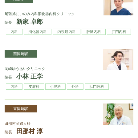
尾張旭にいのみ内科消化器内科クリニック
新家 卓郎
院長
内科
消化器内科
内視鏡内科
肝臓内科
肛門内科
西岡崎駅
岡崎ゆうあいクリニック
小林 正学
院長
内科
皮膚科
小児科
外科
肛門外科
東岡崎駅
田那村産婦人科
田那村 淳
院長