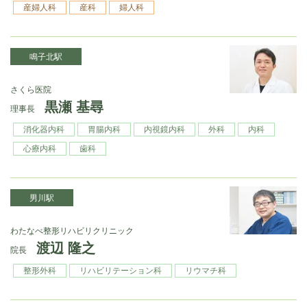
産婦人科
産科
婦人科
鳴子北駅
さくら医院
黒瀬 基尋
理事長
消化器内科
胃腸内科
内視鏡内科
外科
内科
心療内科
歯科
男川駅
わたなべ整形リハビリクリニック
渡辺 隆之
院長
整形外科
リハビリテーション科
リウマチ科