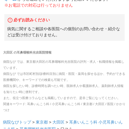
※お電話での対応は行っておりません
必ずお読みください
病気に関するご相談や各医院への個別のお問い合わせ・紹介な
どは受け付けておりません。
大田区
の
耳鼻咽喉科光吉医院
情報
病院なび では、
東京都
大田区
の
耳鼻咽喉科光吉医院
の
評判・求人・転職
情報を掲載し
ています。
病院なび では市区町村別/診療科目別に病院・医院・薬局を探せるほか、予約ができる
医療機関や、キーワードでの検索も可能です。
病院を探したい時、診療時間を調べたい時、医師求人や看護師求人、薬剤師求人情報
を知りたい時に便利です。
また、役立つ医療コラムなども掲載していますので、是非ご覧になってください。
関連キーワード:
耳鼻いんこう科 / 小児耳鼻いんこう科 / 東京都 / 大田区 / 医院 / かかり
つけ
病院なびトップ
>
東京都
>
大田区
>
耳鼻いんこう科
小児耳鼻いん