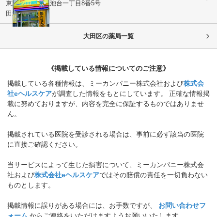
東京都大田区
上池台一丁目8番5号
田邉ビル
大田区
の薬局一覧
《掲載している情報についてのご注意》
掲載している各種情報は、ミーカンパニー株式会社および
株式会
社eヘルスケア
が調査した情報をもとにしています。 正確な情報掲
載に努めておりますが、内容を完全に保証するものではありませ
ん。
掲載されている医院を受診される場合は、事前に必ず該当の医院
に直接ご確認ください。
当サービスによって生じた損害について、ミーカンパニー株式会
社および
株式会社eヘルスケア
ではその賠償の責任を一切負わない
ものとします。
掲載情報に誤りがある場合には、お手数ですが、
お問い合わせフ
ォーム
からご連絡をいただけますようお願いいたします。