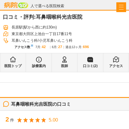
病院なび
人で選べる医院検索
口コミ・評判:
耳鼻咽喉科光吉医院
長原駅
(駅から
西に約130m
)
東京都大田区上池台一丁目17番11号
耳鼻いんこう科
小児耳鼻いんこう科
※
42
27
696
アクセス数
7月
:
6月
:
過去12ヶ月:
医院トップ
診療案内
医師
口コミ(
2
)
アクセス
耳鼻咽喉科光吉医院
の口コミ
2
5.00
件