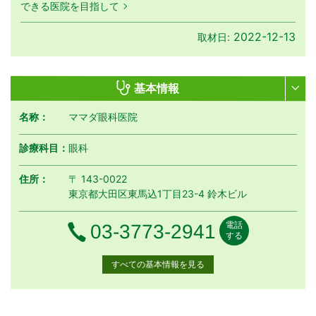
できる医院を目指して
2022-12-13
取材日:
基本情報
名称：
ママダ眼科医院
診療科目：
眼科
住所：
〒 143-0022
東京都大田区東馬込1丁目23-4 鈴木ビル
電話
電話番号
03-3773-2941
する
すべての基本情報を見る
月曜日
火曜日
水曜日
木曜日
金曜日
土曜日
日曜日
祝日
診療時間
月
火
水
木
金
土
日
祝