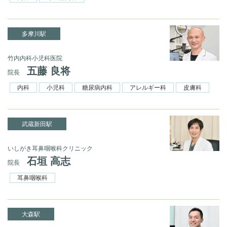
多摩川駅
竹内内科小児科医院
五藤 良将
院長
内科
小児科
糖尿病内科
アレルギー科
皮膚科
武蔵新田駅
いしがき耳鼻咽喉科クリニック
石垣 高志
院長
耳鼻咽喉科
大森駅