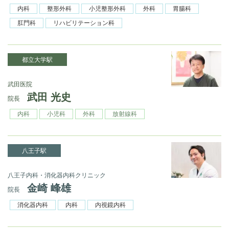
内科
整形外科
小児整形外科
外科
胃腸科
肛門科
リハビリテーション科
都立大学駅
武田医院
武田 光史
院長
内科
小児科
外科
放射線科
八王子駅
八王子内科・消化器内科クリニック
金崎 峰雄
院長
消化器内科
内科
内視鏡内科