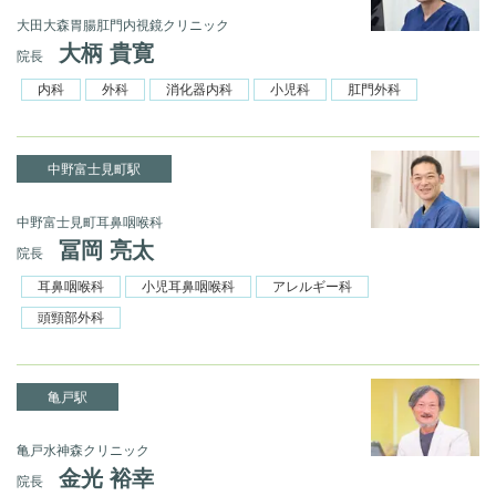
大田大森胃腸肛門内視鏡クリニック
大柄 貴寛
院長
内科
外科
消化器内科
小児科
肛門外科
中野富士見町駅
中野富士見町耳鼻咽喉科
冨岡 亮太
院長
耳鼻咽喉科
小児耳鼻咽喉科
アレルギー科
頭頸部外科
亀戸駅
亀戸水神森クリニック
金光 裕幸
院長