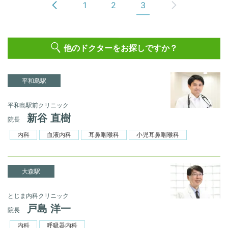
1
2
3
他のドクターをお探しですか？
平和島駅
平和島駅前クリニック
新谷 直樹
院長
内科
血液内科
耳鼻咽喉科
小児耳鼻咽喉科
大森駅
とじま内科クリニック
戸島 洋一
院長
内科
呼吸器内科