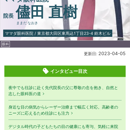
儘田 直樹
院長
ままだ なおき
ママダ眼科医院
/
東京都大田区東馬込1丁目23-4 鈴木ビル
眼科
2023-04-05
更新日:
インタビュー目次
夜中でも往診に赴く先代院長の父に尊敬の念を抱き、自然と
志した眼科医の道
身近な目の病気からレーザー治療まで幅広く対応。高齢者の
ニーズに応えるため往診にも注力
デジタル時代の子どもたちの目の健康にも寄与、気軽に来院