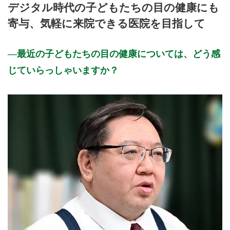
デジタル時代の子どもたちの目の健康にも
9:00 - 12:30
○
○
○
●
○
○
休
休
寄与、気軽に来院できる医院を目指して
15:00 - 18:30
○
○
○
●
○
休
休
休
●：木曜日は一部往診となります。
最近の子どもたちの目の健康については、どう感
休診日：日曜・祝日・お盆・年末年始
じていらっしゃいますか？
※診療時間や臨時休診・診療内容等について、事前に必ず医療
機関ホームページ、またはお電話にてご確認ください。
>>病院なびで医療機関の詳細を見る
公式HPはこちら
初診受付
再診受付