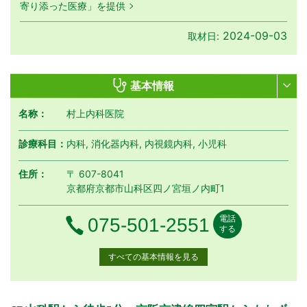
寄り添った医療」を提供
2024-09-03
取材日:
基本情報
名称：
村上内科医院
診療科目：
内科, 消化器内科, 内視鏡内科, 小児科
住所：
〒 607-8041
京都府京都市山科区四ノ宮垣ノ内町1
電話
電話番号
075-501-2551
する
すべての基本情報を見る
月曜日
火曜日
水曜日
木曜日
金曜日
土曜日
日曜日
祝日
診療時間
月
火
水
木
金
土
日
祝