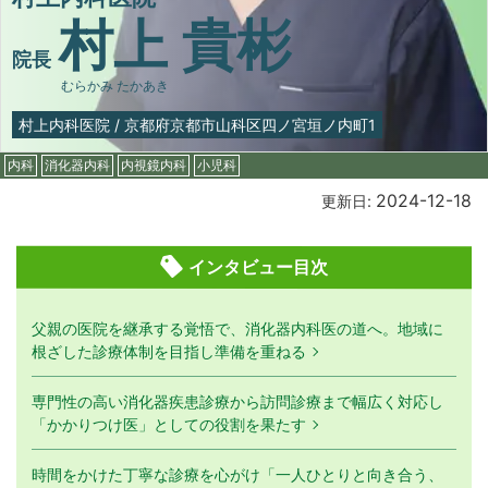
村上 貴彬
院長
むらかみ たかあき
村上内科医院
/
京都府京都市山科区四ノ宮垣ノ内町1
内科
消化器内科
内視鏡内科
小児科
2024-12-18
更新日:
インタビュー目次
父親の医院を継承する覚悟で、消化器内科医の道へ。地域に
根ざした診療体制を目指し準備を重ねる
専門性の高い消化器疾患診療から訪問診療まで幅広く対応し
「かかりつけ医」としての役割を果たす
時間をかけた丁寧な診療を心がけ「一人ひとりと向き合う、