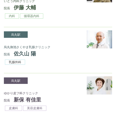
いとう内科クリニック
伊藤 大輔
院長
内科
循環器内科
烏丸駅
烏丸御池さくやま乳腺クリニック
佐久山 陽
院長
乳腺外科
烏丸駅
ゆかり皮フ科クリニック
新保 有佳里
院長
皮膚科
美容皮膚科