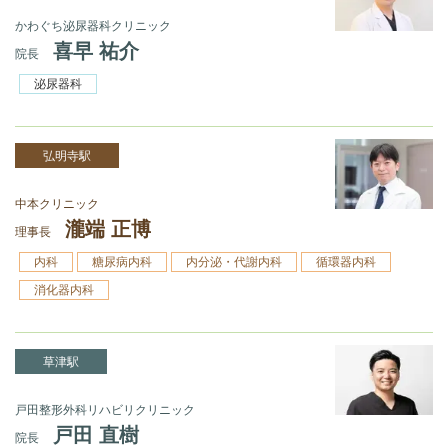
かわぐち泌尿器科クリニック
喜早 祐介
院長
泌尿器科
弘明寺駅
中本クリニック
瀧端 正博
理事長
内科
糖尿病内科
内分泌・代謝内科
循環器内科
消化器内科
草津駅
戸田整形外科リハビリクリニック
戸田 直樹
院長