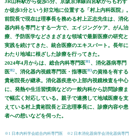
JR山科駅から徒歩5分、京阪京津線四宮駅からもわず
9:30～12:00
●
●
●
●
●
●
か徒歩3分という好立地に位置する「村上内科医院」。
18:00～20:00
●
●
●
●
●
前院長で現在は理事長を務める村上正志先生は、消化
器内科を専門とする一方で、エイジングケア、がん治
休診日：祝
備考：初診受付ボタンより事前受付は可能ですが、ワクチン接
療、予防医学などさまざまな領域で最新医療の研究と
種・風邪症状(咳・(37度以上の)発熱・喉の痛み・倦怠感等)が
実践を続けてきた、統合医療のエキスパート。長年に
ある方は事前にお電話ください。
わたり地域に根ざした診療を行ってきた。
※診療時間や臨時休診・診療内容等について、事前に必ず医療
※1
2024年4月からは、総合内科専門医
、消化器病専門
機関ホームページ、またはお電話にてご確認ください。
※2
※3
医
、消化器内視鏡専門医・指導医
の資格を有する
>>病院なびで医療機関の詳細を見る
貴彬院長が継承。消化器疾患や上部内視鏡検査を中心
に、発熱や生活習慣病などの一般内科から訪問診療ま
公式HPはこちら
で幅広く対応している。親子で連携して地域医療を支
えている村上貴彬院長と正志理事長に、診療内容や患
初診受付
者への想いなどを伺った。
※1 日本内科学会総合内科専門医 ※2 日本消化器病学会消化器病専門