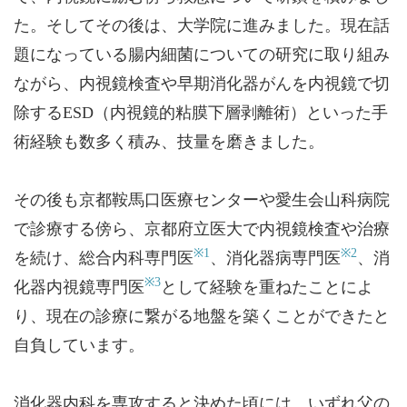
た。そしてその後は、大学院に進みました。現在話
題になっている腸内細菌についての研究に取り組み
ながら、内視鏡検査や早期消化器がんを内視鏡で切
除するESD（内視鏡的粘膜下層剥離術）といった手
術経験も数多く積み、技量を磨きました。
その後も京都鞍馬口医療センターや愛生会山科病院
で診療する傍ら、京都府立医大で内視鏡検査や治療
※1
※2
を続け、総合内科専門医
、消化器病専門医
、消
※3
化器内視鏡専門医
として経験を重ねたことによ
り、現在の診療に繋がる地盤を築くことができたと
自負しています。
消化器内科を専攻すると決めた頃には、いずれ父の