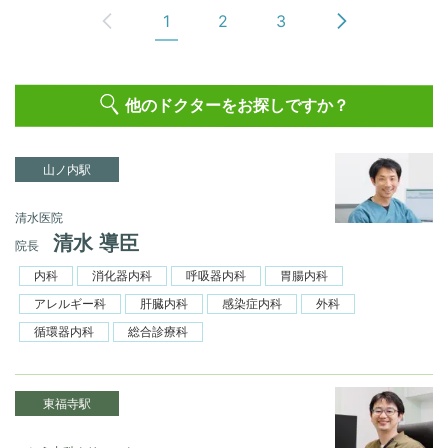
1
2
3
他のドクターをお探しですか？
山ノ内駅
清水医院
清水 導臣
院長
内科
消化器内科
呼吸器内科
胃腸内科
アレルギー科
肝臓内科
感染症内科
外科
循環器内科
総合診療科
東福寺駅