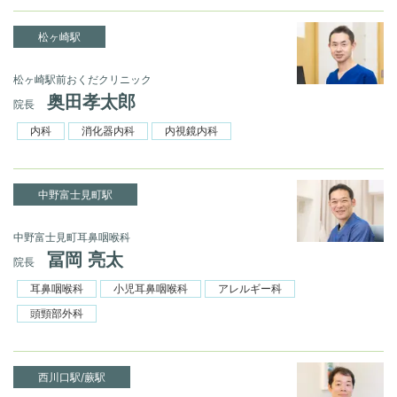
松ヶ崎駅
松ヶ崎駅前おくだクリニック
奥田孝太郎
院長
内科
消化器内科
内視鏡内科
中野富士見町駅
中野富士見町耳鼻咽喉科
冨岡 亮太
院長
耳鼻咽喉科
小児耳鼻咽喉科
アレルギー科
頭頸部外科
西川口駅/蕨駅