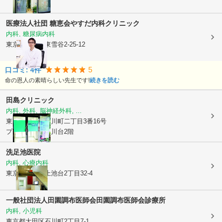
医療法人社団 糖恵会
やすだ内科クリニック
内科, 糖尿病内科
東京都大田区
東雪谷2-25-12
5
口コミ:
4
件
命の恩人の素晴らしい先生です!
続きを読む
田島クリニック
内科, 外科, 脳神経外科, ...
東京都大田区
石川町二丁目3番16号
プレステート石川台2階
洗足池医院
内科, 心療内科
東京都大田区
上池台2丁目32-4
一般社団法人田園調布医師会
田園調布医師会診療所
内科, 小児科
東京都大田区
石川町2丁目7-1