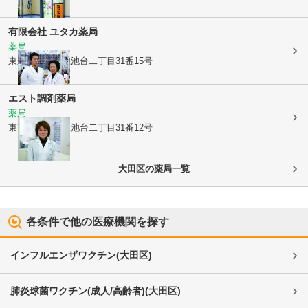
有限会社 ユタカ薬局
薬局
東京都大田区
上池台二丁目31番15号
エスト調剤薬局
薬局
東京都大田区
上池台二丁目31番12号
大田区
の薬局一覧
各条件で他の医療機関を探す
インフルエンザワクチン
(
大田区
)
肺炎球菌ワクチン(成人/高齢者)
(
大田区
)