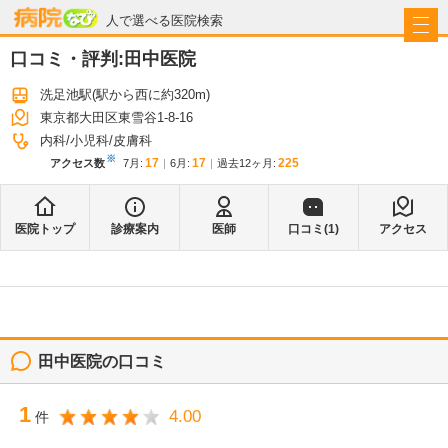
病院なび
人で選べる医院検索
口コミ・評判:
田中医院
洗足池駅
(駅から
西に約320m
)
東京都大田区東雪谷1-8-16
内科
小児科
皮膚科
※
17
17
225
アクセス数
7月
:
6月
:
過去12ヶ月:
医院トップ
診療案内
医師
口コミ(
1
)
アクセス
田中医院
の口コミ
1
4.00
件