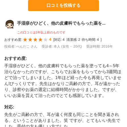
口コミを投稿する
手湿疹がひどく、他の皮膚科でもらった薬を...
この口コミは1年以上前のものです
4
おすすめ度:
[
対応:
4
清潔感:
2
待ち時間:
4
]
投稿者: ぺんだこ さん
受診者: 本人 (女性・ 20代)
受診時期: 2016年
おすすめ度
:
手湿疹がひどく、他の皮膚科でもらった薬を塗っても4～5年
治らなかったのですが、こちらでお薬をもらってから3週間ほ
どで治ってしまいました。1年ほど経った今も再発していませ
ん!びっくりです。先生はかなりご高齢の方で、耳が遠かった
り、診察やお薬の選定に結構時間がかかりました。ですが、
いいお薬を貰えて治ったのでとても感謝しています。
対応
:
先生がご高齢の方で、耳が遠く何度も同じことを聞き返され
る、ということがありました。笑 ですが、とてもいい先生で
した。受付の方も優しい方でした。