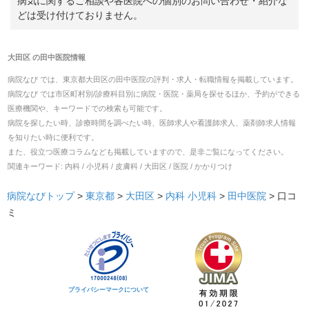
病気に関するご相談や各医院への個別のお問い合わせ・紹介な
どは受け付けておりません。
大田区
の
田中医院
情報
病院なび では、
東京都
大田区
の
田中医院
の
評判・求人・転職
情報を掲載しています。
病院なび では市区町村別/診療科目別に病院・医院・薬局を探せるほか、予約ができる
医療機関や、キーワードでの検索も可能です。
病院を探したい時、診療時間を調べたい時、医師求人や看護師求人、薬剤師求人情報
を知りたい時に便利です。
また、役立つ医療コラムなども掲載していますので、是非ご覧になってください。
関連キーワード:
内科 / 小児科 / 皮膚科 / 大田区 / 医院 / かかりつけ
病院なびトップ
>
東京都
>
大田区
>
内科
小児科
>
田中医院
>
口コ
ミ
プライバシーマークについて