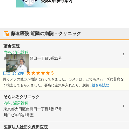
藤倉医院
近隣の病院・クリニック
藤倉医院
内科, 消化器科
東京都大田区
南蒲田一丁目3番12号
5
口コミ:
2
件
胃カメラの他ガン検診に行ってきました。カメラは、とてもスムーズに苦痛な
く検査してもらえました。要所に空気を入れたり、脱気...
続きを読む
そらいろクリニック
内科, 泌尿器科
東京都大田区
南蒲田一丁目1番17号
川口ビル6階1号室
医療法人社団
久保田医院