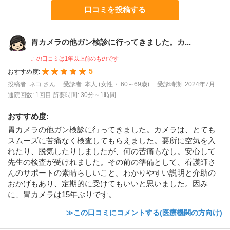
口コミを投稿する
胃カメラの他ガン検診に行ってきました。カ...
この口コミは1年以上前のものです
5
おすすめ度:
投稿者: ネコ さん
受診者: 本人 (女性・ 60～69歳)
受診時期: 2024年7月
通院回数: 1回目
所要時間: 30分～1時間
おすすめ度
:
胃カメラの他ガン検診に行ってきました。カメラは、とても
スムーズに苦痛なく検査してもらえました。要所に空気を入
れたり、脱気したりしましたが、何の苦痛もなし。安心して
先生の検査が受けれました。その前の準備として、看護師さ
んのサポートの素晴らしいこと。わかりやすい説明と介助の
おかげもあり、定期的に受けてもいいと思いました。因み
に、胃カメラは15年ぶりです。
≫この口コミにコメントする(医療機関の方向け)