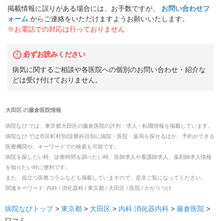
掲載情報に誤りがある場合には、お手数ですが、
お問い合わせフ
ォーム
からご連絡をいただけますようお願いいたします。
※お電話での対応は行っておりません
必ずお読みください
病気に関するご相談や各医院への個別のお問い合わせ・紹介な
どは受け付けておりません。
大田区
の
藤倉医院
情報
病院なび では、
東京都
大田区
の
藤倉医院
の
評判・求人・転職
情報を掲載しています。
病院なび では市区町村別/診療科目別に病院・医院・薬局を探せるほか、予約ができる
医療機関や、キーワードでの検索も可能です。
病院を探したい時、診療時間を調べたい時、医師求人や看護師求人、薬剤師求人情報
を知りたい時に便利です。
また、役立つ医療コラムなども掲載していますので、是非ご覧になってください。
関連キーワード:
内科 / 消化器科 / 東京都 / 大田区 / 医院 / かかりつけ
病院なびトップ
>
東京都
>
大田区
>
内科
消化器内科
>
藤倉医院
>
口コミ