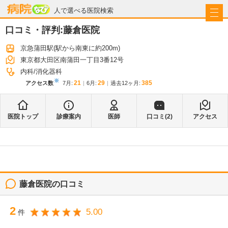
病院なび
人で選べる医院検索
口コミ・評判:
藤倉医院
京急蒲田駅
(駅から
南東に約200m
)
東京都大田区南蒲田一丁目3番12号
内科
消化器科
※
21
29
385
アクセス数
7月
:
6月
:
過去12ヶ月:
医院トップ
診療案内
医師
口コミ(
2
)
アクセス
藤倉医院
の口コミ
2
5.00
件