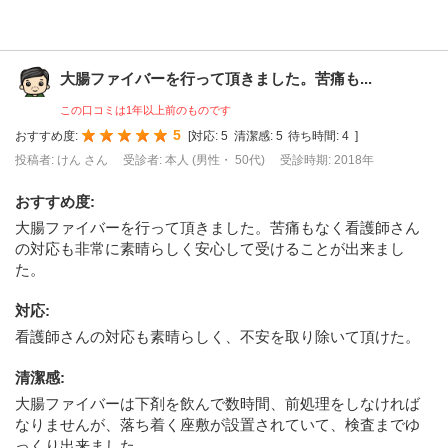
大腸ファイバーを行って頂きました。苦痛も...
この口コミは1年以上前のものです
5
おすすめ度:
[
対応:
5
清潔感:
5
待ち時間:
4
]
投稿者: けん さん
受診者: 本人 (男性・ 50代)
受診時期: 2018年
おすすめ度
:
大腸ファイバーを行って頂きました。苦痛もなく看護師さん
の対応も非常に素晴らしく安心して受けることが出来まし
た。
対応
:
看護師さんの対応も素晴らしく、不安を取り除いて頂けた。
清潔感
:
大腸ファイバーは下剤を飲んで数時間、前処理をしなければ
なりませんが、落ち着く座敷が設置されていて、検査までゆ
っくり出来ました。