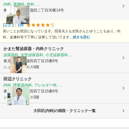
内科, 胃腸科, 外科, ...
東京都大田区
東蒲田二丁目30番14号
5
口コミ:
1
件
長いことお世話になっています。院長夫人も女医さんとゆうこともあり、内
科、皮膚科等で丁寧に 診察して頂いてます。
続きを読む
かまた腎泌尿器・内科クリニック
泌尿器科, 女性泌尿器科, 小児泌尿器科, ...
東京都大田区
蒲田四丁目15番8号
シュロスバッカス6階
田辺クリニック
内科, 呼吸器内科, アレルギー科, ...
東京都大田区
蒲田四丁目15番8号
シュロスバッカス5階
大田区(内科)の病院・クリニック一覧