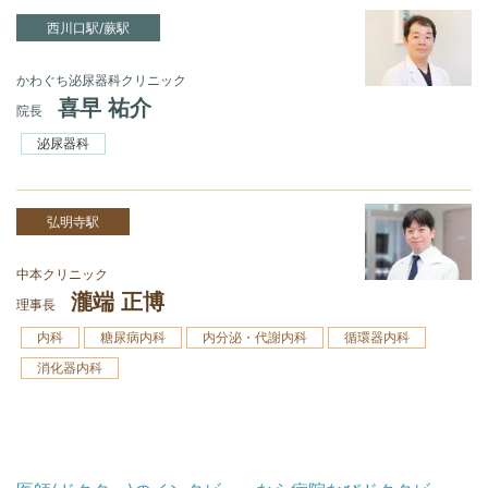
西川口駅/蕨駅
かわぐち泌尿器科クリニック
喜早 祐介
院長
泌尿器科
弘明寺駅
中本クリニック
瀧端 正博
理事長
内科
糖尿病内科
内分泌・代謝内科
循環器内科
消化器内科