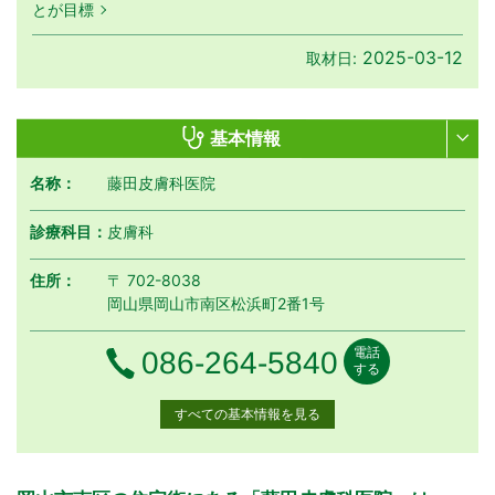
とが目標
2025-03-12
取材日:
基本情報
名称：
藤田皮膚科医院
診療科目：
皮膚科
住所：
〒 702-8038
岡山県岡山市南区松浜町2番1号
電話
電話番号
086-264-5840
する
すべての基本情報を見る
月曜日
火曜日
水曜日
木曜日
金曜日
土曜日
日曜日
祝日
外来受付時間
月
火
水
木
金
土
日
祝