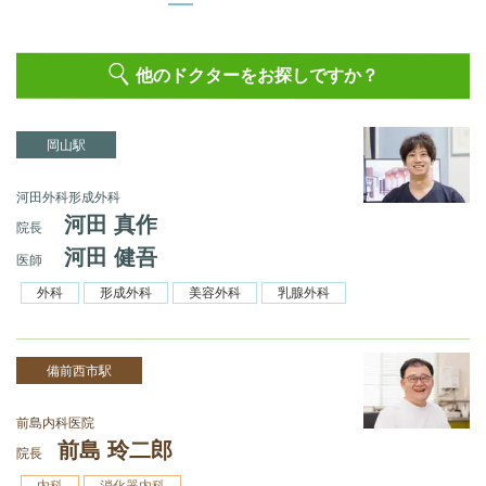
他のドクターをお探しですか？
岡山駅
河田外科形成外科
河田 真作
院長
河田 健吾
医師
外科
形成外科
美容外科
乳腺外科
備前西市駅
前島内科医院
前島 玲二郎
院長
内科
消化器内科