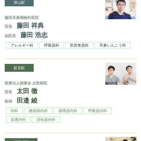
津山駅
藤田耳鼻咽喉科医院
藤田 祥典
院長
藤田 浩志
副院長
アレルギー科
呼吸器科
気管食道科
耳鼻いんこう科
新見駅
医療法人緑隆会 太田病院
太田 徹
院長
田邉 綾
医師
内科
糖尿病内科
循環器内科
呼吸器内科
血液内科
消化器内科