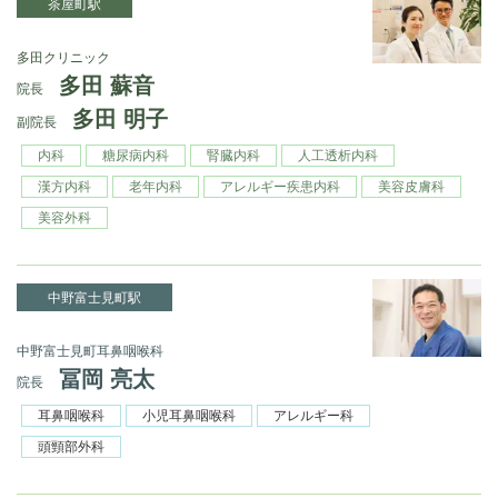
茶屋町駅
多田クリニック
多田 蘇音
院長
多田 明子
副院長
内科
糖尿病内科
腎臓内科
人工透析内科
漢方内科
老年内科
アレルギー疾患内科
美容皮膚科
美容外科
中野富士見町駅
中野富士見町耳鼻咽喉科
冨岡 亮太
院長
耳鼻咽喉科
小児耳鼻咽喉科
アレルギー科
頭頸部外科