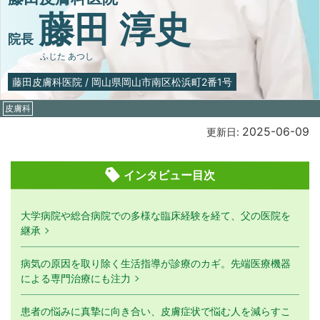
藤田 淳史
院長
ふじた あつし
藤田皮膚科医院
/
岡山県岡山市南区松浜町2番1号
皮膚科
2025-06-09
更新日:
インタビュー目次
大学病院や総合病院での多様な臨床経験を経て、父の医院を
継承
病気の原因を取り除く生活指導が診療のカギ。先端医療機器
による専門治療にも注力
患者の悩みに真摯に向き合い、皮膚症状で悩む人を減らすこ