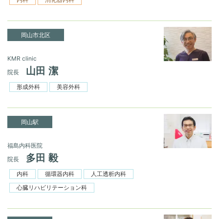
岡山市北区
KMR clinic
山田 潔
院長
形成外科
美容外科
岡山駅
福島内科医院
多田 毅
院長
内科
循環器内科
人工透析内科
心臓リハビリテーション科