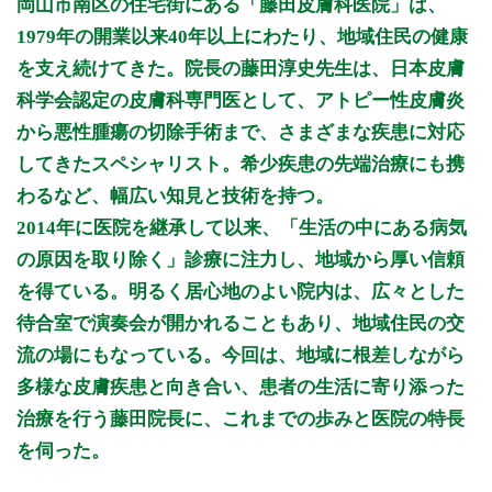
岡山市南区の住宅街にある「藤田皮膚科医院」は、
9:00～12:30
●
●
●
●
●
1979年の開業以来40年以上にわたり、地域住民の健康
15:00～18:00
●
●
●
●
を支え続けてきた。院長の藤田淳史先生は、日本皮膚
科学会認定の皮膚科専門医として、アトピー性皮膚炎
休診日: 水、日、祝
から悪性腫瘍の切除手術まで、さまざまな疾患に対応
備考:
してきたスペシャリスト。希少疾患の先端治療にも携
・上記時間内でも予約が一杯となり次第、受付は終了いたしま
わるなど、幅広い知見と技術を持つ。
す。
・全日予約優先制です。
2014年に医院を継承して以来、「生活の中にある病気
・芝田医師の診察は、月・火・木・金の午前と土曜日です。
の原因を取り除く」診療に注力し、地域から厚い信頼
※診療時間や臨時休診・診療内容等について、事前に必ず医療
を得ている。明るく居心地のよい院内は、広々とした
機関ホームページ、またはお電話にてご確認ください。
待合室で演奏会が開かれることもあり、地域住民の交
流の場にもなっている。今回は、地域に根差しながら
>>病院なびで医療機関の詳細を見る
多様な皮膚疾患と向き合い、患者の生活に寄り添った
公式HPはこちら
治療を行う藤田院長に、これまでの歩みと医院の特長
を伺った。