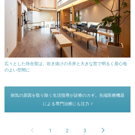
広々とした待合室は、吹き抜けの天井と大きな窓で明るく居心地
のよい空間に
つぎのページ
病気の原因を取り除く生活指導が診療のカギ。先端医療機器
による専門治療にも注力
1
2
3