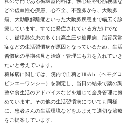
私の専門である循環器内科は、狭心症や心筋梗塞な
どの虚血性心疾患、心不全、不整脈から、大動脈
瘤、大動脈解離症といった大動脈疾患まで幅広く診
療しています。すでに発症されている方だけでな
く、循環器疾患の多くは高血圧や糖尿病、脂質異常
症などの生活習慣病が原因となっているため、生活
習慣病の早期発見と治療・管理にも力を入れていき
たいと考えています。
糖尿病に関しては、院内で血糖とHbA1c（ヘモグロ
ビンエーワンシー）を測定し、当日の結果で薬の調
整や食生活のアドバイスなどを通じて全身管理に努
めています。その他の生活習慣病についても同様
に、患者さんの生活環境などをふまえて適切な治療
をご提案しています。