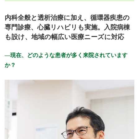
月曜日
火曜日
水曜日
木曜日
金曜日
土曜日
日曜日
祝日
診療時間
月
火
水
木
金
土
日
祝
内科全般と透析治療に加え、循環器疾患の
9:30〜12:30
●
●
●
●
●
専門診療、心臓リハビリも実施。入院病棟
14:00〜15:30
●
も設け、地域の幅広い医療ニーズに対応
14:00〜17:30
●
●
●
●
休診日: 木、日、祝
現在、どのような患者が多く来院されています
か？
備考: 臨時休診あり
※診療時間や臨時休診・診療内容等について、事前に必ず医療
機関ホームページ、またはお電話にてご確認ください。
>>病院なびで医療機関の詳細を見る
公式HPはこちら
初診受付