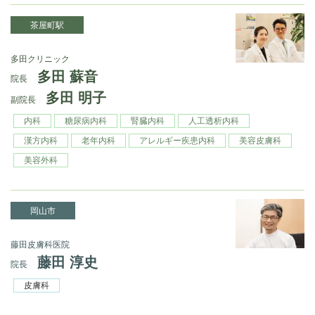
茶屋町駅
多田クリニック
多田 蘇音
院長
多田 明子
副院長
内科
糖尿病内科
腎臓内科
人工透析内科
漢方内科
老年内科
アレルギー疾患内科
美容皮膚科
美容外科
岡山市
藤田皮膚科医院
藤田 淳史
院長
皮膚科