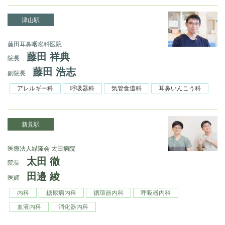
津山駅
藤田耳鼻咽喉科医院
藤田 祥典
院長
藤田 浩志
副院長
アレルギー科
呼吸器科
気管食道科
耳鼻いんこう科
新見駅
医療法人緑隆会 太田病院
太田 徹
院長
田邉 綾
医師
内科
糖尿病内科
循環器内科
呼吸器内科
血液内科
消化器内科