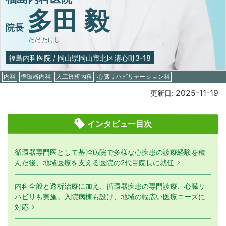
多田 毅
院長
ただ たけし
福島内科医院
/
岡山県岡山市北区清心町3-18
内科
循環器内科
人工透析内科
心臓リハビリテーション科
2025-11-19
更新日:
インタビュー目次
循環器専門医として基幹病院で多様な心疾患の診療経験を積
んだ後、地域医療を支える医院の2代目院長に就任
内科全般と透析治療に加え、循環器疾患の専門診療、心臓リ
ハビリも実施。入院病棟も設け、地域の幅広い医療ニーズに
対応