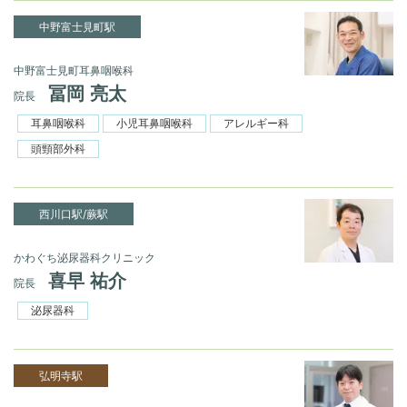
中野富士見町駅
中野富士見町耳鼻咽喉科
冨岡 亮太
院長
耳鼻咽喉科
小児耳鼻咽喉科
アレルギー科
頭頸部外科
西川口駅/蕨駅
かわぐち泌尿器科クリニック
喜早 祐介
院長
泌尿器科
弘明寺駅