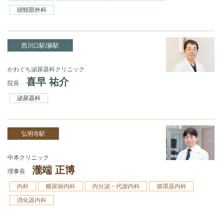
頭頸部外科
西川口駅/蕨駅
かわぐち泌尿器科クリニック
喜早 祐介
院長
泌尿器科
弘明寺駅
中本クリニック
瀧端 正博
理事長
内科
糖尿病内科
内分泌・代謝内科
循環器内科
消化器内科