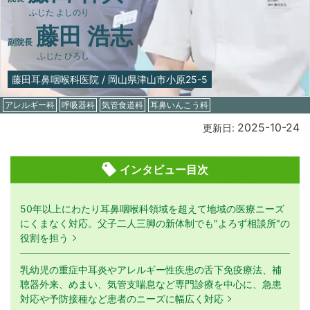
ふじた よしのり
藤田 浩志
副院長
ふじた ひろし
藤田耳鼻咽喉科医院
/
岡山県津山市小原25-5
アレルギー科
呼吸器科
気管食道科
耳鼻いんこう科
2025-10-24
更新日:
インタビュー目次
50年以上にわたり耳鼻咽喉科領域を超えて地域の医療ニーズ
にくまなく対応。父子二人三脚の新体制でも"よろず相談所"の
役割を担う
乳幼児の重症中耳炎やアレルギー性疾患の舌下免疫療法、補
聴器外来、めまい、気管支喘息など専門診療を中心に、急患
対応や予防接種など患者のニーズに幅広く対応