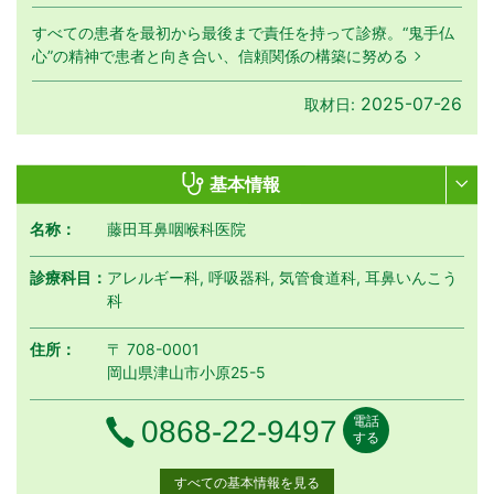
すべての患者を最初から最後まで責任を持って診療。“鬼手仏
心”の精神で患者と向き合い、信頼関係の構築に努める
2025-07-26
取材日:
基本情報
名称：
藤田耳鼻咽喉科医院
診療科目：
アレルギー科, 呼吸器科, 気管食道科, 耳鼻いんこう
科
住所：
〒 708-0001
岡山県津山市小原25-5
電話
電話番号
0868-22-9497
する
すべての基本情報を見る