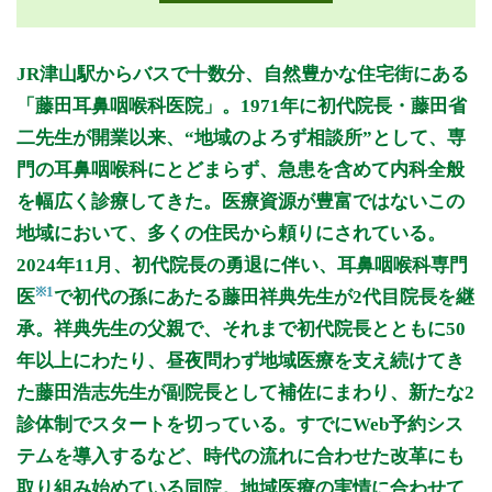
月曜日
火曜日
水曜日
木曜日
金曜日
土曜日
日曜日
祝日
診療時間
月
火
水
木
金
土
日
祝
JR津山駅からバスで十数分、自然豊かな住宅街にある
8:00〜11:30
●
「藤田耳鼻咽喉科医院」。1971年に初代院長・藤田省
8:30〜12:00
●
●
●
●
●
二先生が開業以来、“地域のよろず相談所”として、専
14:00〜16:00
●
門の耳鼻咽喉科にとどまらず、急患を含めて内科全般
14:30〜18:00
●
●
●
●
を幅広く診療してきた。医療資源が豊富ではないこの
地域において、多くの住民から頼りにされている。
休診日: 日、祝
2024年11月、初代院長の勇退に伴い、耳鼻咽喉科専門
備考: 2診体制(Dr2名)
※1
医
で初代の孫にあたる藤田祥典先生が2代目院長を継
※夏季・年末年始など当院の都合により休診とさせていただく
承。祥典先生の父親で、それまで初代院長とともに50
場合があります。
※心配ごとや診療についてご質問がございましたら、お気軽に
年以上にわたり、昼夜問わず地域医療を支え続けてき
お問い合わせください。
た藤田浩志先生が副院長として補佐にまわり、新たな2
※補聴器外来 水曜 10:00～16:00 (トーシン補聴器センター連
診体制でスタートを切っている。すでにWeb予約シス
携)
テムを導入するなど、時代の流れに合わせた改革にも
※診療時間や臨時休診・診療内容等について、事前に必ず医療
取り組み始めている同院。地域医療の実情に合わせて
機関ホームページ、またはお電話にてご確認ください。