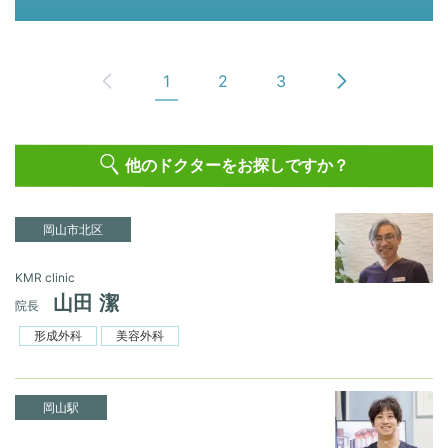
1
2
3
他のドクターをお探しですか？
岡山市北区
KMR clinic
山田 潔
院長
形成外科
美容外科
岡山駅