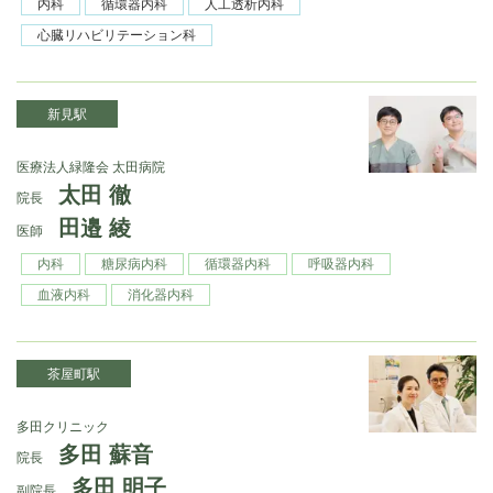
内科
循環器内科
人工透析内科
心臓リハビリテーション科
新見駅
医療法人緑隆会 太田病院
太田 徹
院長
田邉 綾
医師
内科
糖尿病内科
循環器内科
呼吸器内科
血液内科
消化器内科
茶屋町駅
多田クリニック
多田 蘇音
院長
多田 明子
副院長