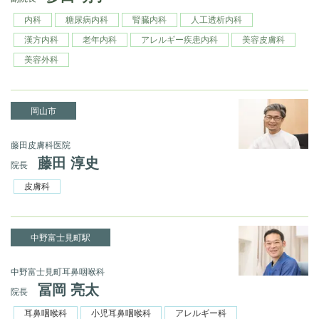
内科
糖尿病内科
腎臓内科
人工透析内科
漢方内科
老年内科
アレルギー疾患内科
美容皮膚科
美容外科
岡山市
藤田皮膚科医院
藤田 淳史
院長
皮膚科
中野富士見町駅
中野富士見町耳鼻咽喉科
冨岡 亮太
院長
耳鼻咽喉科
小児耳鼻咽喉科
アレルギー科