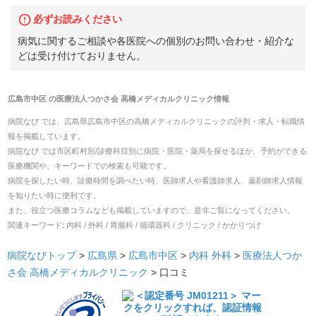
必ずお読みください
病気に関するご相談や各医院への個別のお問い合わせ・紹介な
どは受け付けておりません。
広島市中区
の
医療法人つかさ会 高橋メディカルクリニック
情報
病院なび では、
広島県
広島市中区
の
高橋メディカルクリニック
の
評判・求人・転職
情
報を掲載しています。
病院なび では市区町村別/診療科目別に病院・医院・薬局を探せるほか、予約ができる
医療機関や、キーワードでの検索も可能です。
病院を探したい時、診療時間を調べたい時、医師求人や看護師求人、薬剤師求人情報
を知りたい時に便利です。
また、役立つ医療コラムなども掲載していますので、是非ご覧になってください。
関連キーワード:
内科 / 外科 / 胃腸科 / 循環器科 / クリニック / かかりつけ
病院なびトップ
>
広島県
>
広島市中区
>
内科
外科
>
医療法人つか
さ会 高橋メディカルクリニック
>
口コミ