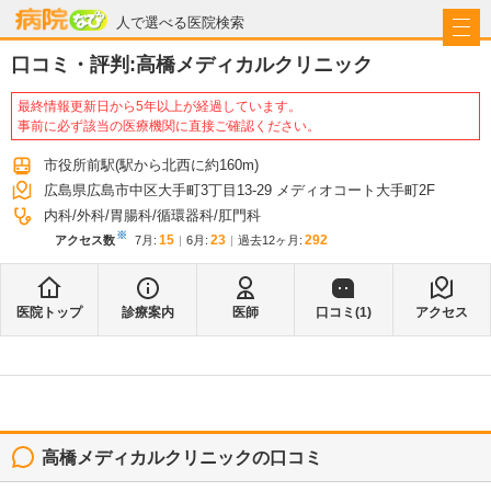
病院なび
人で選べる医院検索
口コミ・評判:
高橋メディカルクリニック
最終情報更新日から5年以上が経過しています。
事前に必ず該当の医療機関に直接ご確認ください。
市役所前駅
(駅から
北西に約160m
)
広島県広島市中区大手町3丁目13-29 メディオコート大手町2F
内科
外科
胃腸科
循環器科
肛門科
※
15
23
292
アクセス数
7月
:
6月
:
過去12ヶ月:
医院トップ
診療案内
医師
口コミ(
1
)
アクセス
高橋メディカルクリニック
の口コミ