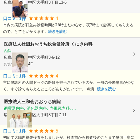
広島県広島市中区
大手町3丁目13-6
4
口コミ:
1
件
市内の病院が軒並み診察時間が18時まだのなか、夜7時まで診察してもらえる
ので、とても助かります。
続きを読む
医療法人社団
おおうち総合健診所 くにき内科
内科
広島県広島市中区
大手町3-6-12
おおうちビル4F
4
口コミ:
1
件
主に健診所の人間ドックの医師を担当されているのか、一般の外来患者が少な
く、すぐ診てもらえるところがありがたいです。 点滴...
続きを読む
医療法人三和会
おおうち病院
循環器内科, 消化器内科, 内視鏡内科, ...
広島県広島市中区
大手町3丁目7-11
5
口コミ:
1
件
初めて大腸内視鏡検査をしましたが、検査前から検査後のことまで懇切丁寧に