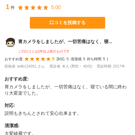
1
5.00
件
口コミを投稿する
胃カメラをしましたが、一切苦痛はなく、寝...
この口コミは1年以上前のものです
5
おすすめ度:
[
対応:
5
清潔感:
5
待ち時間:
5
]
投稿者: wdb124051 さん
受診者: 本人 (男性・ 40代)
受診時期: 2017年
おすすめ度
:
胃カメラをしましたが、一切苦痛はなく、寝ている間に終わ
り大変楽でした。
対応
:
説明もきちんとされて安心出来ます。
清潔感
:
大変綺麗です。