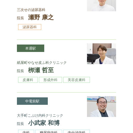
三次せの泌尿器科
瀬野 康之
院長
泌尿器科
本通駅
紙屋町やなせ皮ふ科クリニック
栁瀬 哲至
院長
皮膚科
形成外科
美容皮膚科
中電前駅
大手町こぶけ内科クリニック
小武家 和博
院長
内科
糖尿病内科
内分泌内科