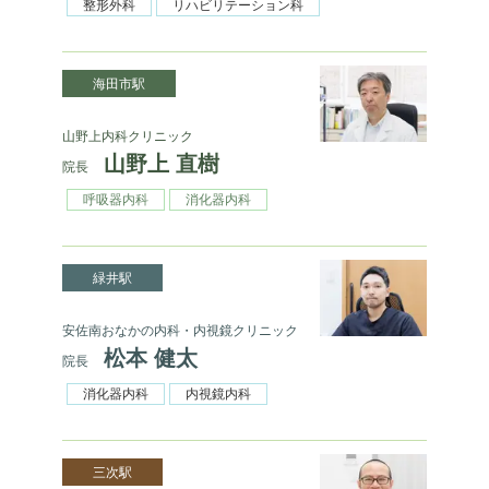
整形外科
リハビリテーション科
海田市駅
山野上内科クリニック
山野上 直樹
院長
呼吸器内科
消化器内科
緑井駅
安佐南おなかの内科・内視鏡クリニック
松本 健太
院長
消化器内科
内視鏡内科
三次駅