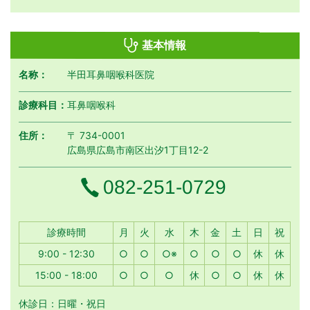
基本情報
名称：
半田耳鼻咽喉科医院
診療科目：
耳鼻咽喉科
住所：
〒 734-0001
広島県広島市南区出汐1丁目12-2
電話番号
082-251-0729
月曜日
火曜日
水曜日
木曜日
金曜日
土曜日
日曜日
祝日
診療時間
月
火
水
木
金
土
日
祝
9:00 - 12:30
○
○
○※
○
○
○
休
休
15:00 - 18:00
○
○
○
休
○
○
休
休
休診日：日曜・祝日