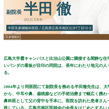
半田 徹
副院長
はんだ とおる
半田耳鼻咽喉科医院
/
広島県広島市南区出汐1丁目12-2
耳鼻咽喉科
広島大学霞キャンパスと比治山公園に隣接する閑静な住
いパンダの看板が目印の同院は、長年にわたり地元の人
る。
2004年より同医院にて副院長を務める半田徹先生は、
から、中耳や鼻、扁桃腺などの手術治療まで幅広く携わ
鼻科医として父の背中を手本に、医院を訪れた患者さん
践している。広島市南区医師会の会長をはじめとするい