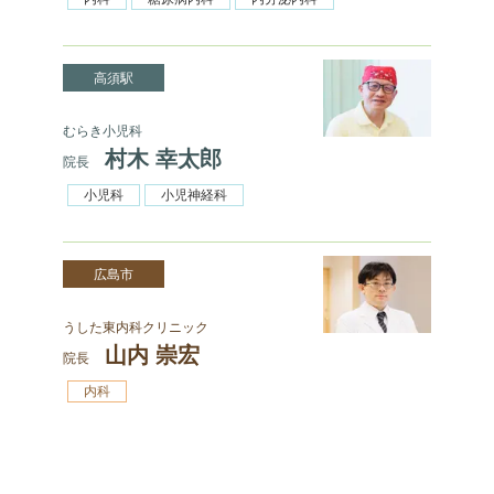
高須駅
むらき小児科
村木 幸太郎
院長
小児科
小児神経科
広島市
うした東内科クリニック
山内 崇宏
院長
内科