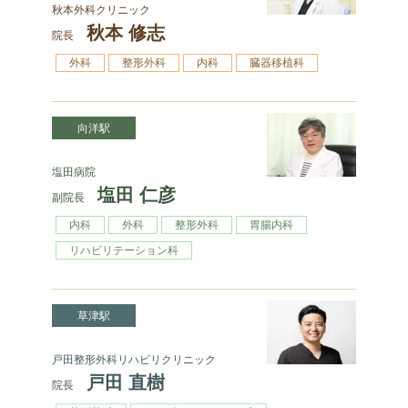
秋本外科クリニック
秋本 修志
院長
外科
整形外科
内科
臓器移植科
向洋駅
塩田病院
塩田 仁彦
副院長
内科
外科
整形外科
胃腸内科
リハビリテーション科
草津駅
戸田整形外科リハビリクリニック
戸田 直樹
院長