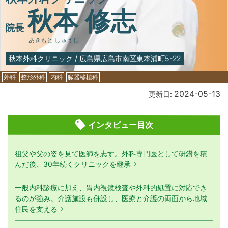
秋本 修志
院長
あきもと しゅうじ
秋本外科クリニック
/
広島県広島市南区東本浦町5-22
外科
整形外科
内科
臓器移植科
2024-05-13
更新日:
インタビュー目次
祖父や父の姿を見て医師を志す。外科専門医として研鑽を積
んだ後、30年続くクリニックを継承
一般内科診療に加え、胃内視鏡検査や外科的処置に対応でき
るのが強み。介護施設も併設し、医療と介護の両面から地域
住民を支える