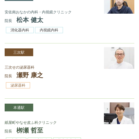
安佐南おなかの内科・内視鏡クリニック
松本 健太
院長
消化器内科
内視鏡内科
三次駅
三次せの泌尿器科
瀬野 康之
院長
泌尿器科
本通駅
紙屋町やなせ皮ふ科クリニック
栁瀬 哲至
院長