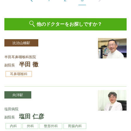
他のドクターをお探しですか？
比治山橋駅
半田耳鼻咽喉科医院
半田 徹
副院長
耳鼻咽喉科
向洋駅
塩田病院
塩田 仁彦
副院長
内科
外科
整形外科
胃腸内科