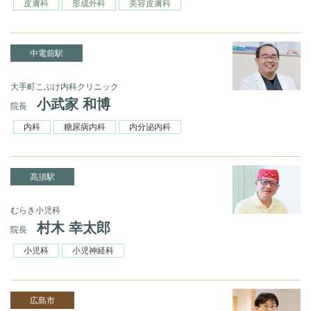
皮膚科
形成外科
美容皮膚科
中電前駅
大手町こぶけ内科クリニック
小武家 和博
院長
内科
糖尿病内科
内分泌内科
高須駅
むらき小児科
村木 幸太郎
院長
小児科
小児神経科
広島市