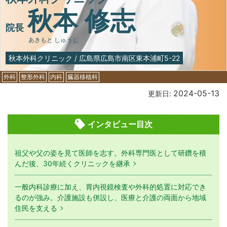
秋本 修志
院長
あきもと しゅうじ
秋本外科クリニック
/
広島県広島市南区東本浦町5-22
外科
整形外科
内科
臓器移植科
2024-05-13
更新日:
インタビュー目次
祖父や父の姿を見て医師を志す。外科専門医として研鑽を積
んだ後、30年続くクリニックを継承
一般内科診療に加え、胃内視鏡検査や外科的処置に対応でき
るのが強み。介護施設も併設し、医療と介護の両面から地域
住民を支える