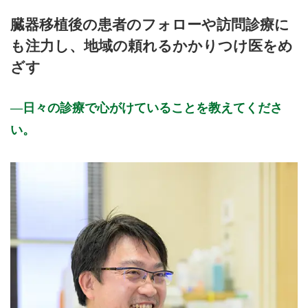
月曜日
火曜日
水曜日
木曜日
金曜日
土曜日
日曜日
祝日
診療時間
月
火
水
木
金
土
日
祝
臓器移植後の患者のフォローや訪問診療に
9:00～13:00
●
●
●
●
●
●
も注力し、地域の頼れるかかりつけ医をめ
15:00～18:00
●
●
●
●
ざす
休診日：水・土午後、日、祝
※診療時間や臨時休診・診療内容等について、事前に必ず医療
日々の診療で心がけていることを教えてくださ
機関ホームページ、またはお電話にてご確認ください。
い。
>>病院なびで医療機関の詳細を見る
公式HPはこちら
初診受付
再診受付