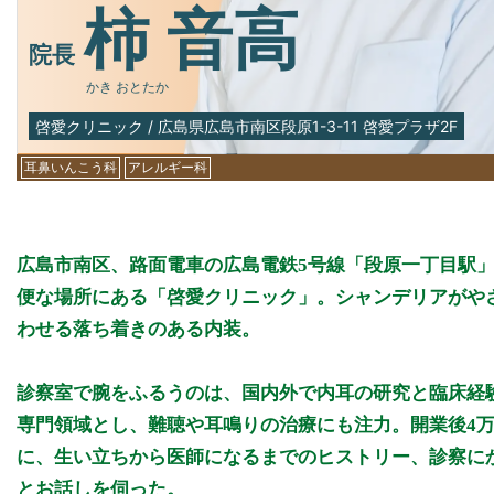
柿 音高
院長
かき おとたか
啓愛クリニック
/
広島県広島市南区段原1-3-11 啓愛プラザ2F
耳鼻いんこう科
アレルギー科
広島市南区、路面電車の広島電鉄5号線「段原一丁目駅」
便な場所にある「啓愛クリニック」。シャンデリアがや
わせる落ち着きのある内装。
診察室で腕をふるうのは、国内外で内耳の研究と臨床経
専門領域とし、難聴や耳鳴りの治療にも注力。開業後4
に、生い立ちから医師になるまでのヒストリー、診察に
とお話しを伺った。