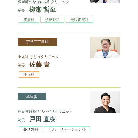
紙屋町やなせ皮ふ科クリニック
栁瀬 哲至
院長
皮膚科
形成外科
美容皮膚科
宇品三丁目駅
小児科 さとうクリニック
佐藤 貴
院長
小児科
草津駅
戸田整形外科リハビリクリニック
戸田 直樹
院長
整形外科
リハビリテーション科