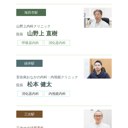
海田市駅
山野上内科クリニック
山野上 直樹
院長
呼吸器内科
消化器内科
緑井駅
安佐南おなかの内科・内視鏡クリニック
松本 健太
院長
消化器内科
内視鏡内科
三次駅
三次せの泌尿器科