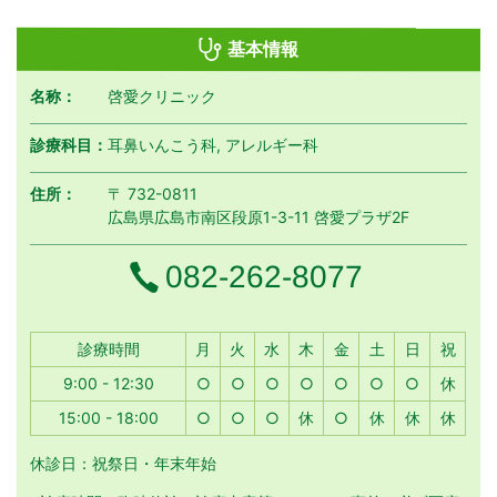
基本情報
名称：
啓愛クリニック
診療科目：
耳鼻いんこう科, アレルギー科
住所：
〒 732-0811
広島県広島市南区段原1-3-11 啓愛プラザ2F
電話番号
082-262-8077
月曜日
火曜日
水曜日
木曜日
金曜日
土曜日
日曜日
祝日
診療時間
月
火
水
木
金
土
日
祝
9:00 - 12:30
○
○
○
○
○
○
○
休
15:00 - 18:00
○
○
○
休
○
休
休
休
休診日：祝祭日・年末年始