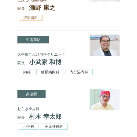
瀬野 康之
院長
泌尿器科
中電前駅
大手町こぶけ内科クリニック
小武家 和博
院長
内科
糖尿病内科
内分泌内科
高須駅
むらき小児科
村木 幸太郎
院長
小児科
小児神経科