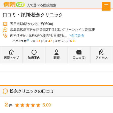
病院なび
人で選べる医院検索
口コミ・評判:
松永クリニック
五日市駅
(駅から
北に約960m
)
広島県広島市佐伯区皆賀2丁目2-31 グリーンハイツ皆賀2F
全てみる
内科
外科
小児科
消化器内科
胃腸科
...
※
23
47
630
アクセス数
7月
:
6月
:
過去12ヶ月:
医院トップ
診療案内
医師
口コミ(
2
)
アクセス
松永クリニック
の口コミ
2
5.00
件