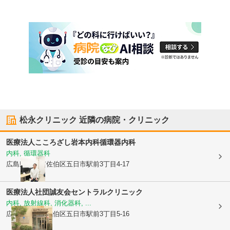
松永クリニック
近隣の病院・クリニック
医療法人こころざし
岩本内科循環器内科
内科, 循環器科
広島県広島市佐伯区
五日市駅前3丁目4-17
医療法人社団誠友会
セントラルクリニック
内科, 放射線科, 消化器科, ...
広島県広島市佐伯区
五日市駅前3丁目5-16