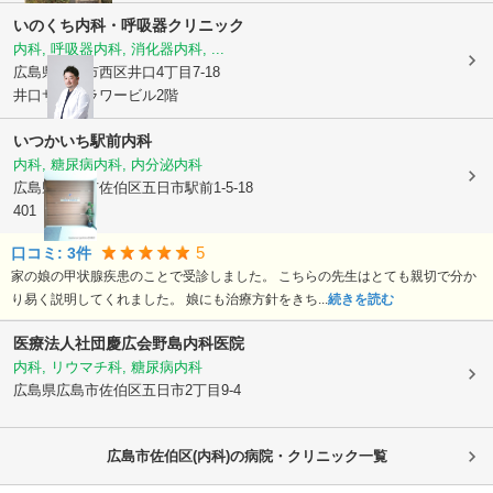
いのくち内科・呼吸器クリニック
内科, 呼吸器内科, 消化器内科, ...
広島県広島市西区
井口4丁目7-18
井口サンフラワービル2階
いつかいち駅前内科
内科, 糖尿病内科, 内分泌内科
広島県広島市佐伯区
五日市駅前1-5-18
401
5
口コミ:
3
件
家の娘の甲状腺疾患のことで受診しました。 こちらの先生はとても親切で分か
り易く説明してくれました。 娘にも治療方針をきち...
続きを読む
医療法人社団慶広会
野島内科医院
内科, リウマチ科, 糖尿病内科
広島県広島市佐伯区
五日市2丁目9-4
広島市佐伯区(内科)の病院・クリニック一覧