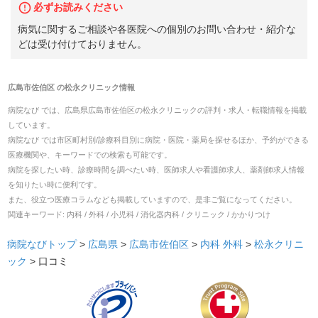
必ずお読みください
病気に関するご相談や各医院への個別のお問い合わせ・紹介な
どは受け付けておりません。
広島市佐伯区
の
松永クリニック
情報
病院なび では、
広島県
広島市佐伯区
の
松永クリニック
の
評判・求人・転職
情報を掲載
しています。
病院なび では市区町村別/診療科目別に病院・医院・薬局を探せるほか、予約ができる
医療機関や、キーワードでの検索も可能です。
病院を探したい時、診療時間を調べたい時、医師求人や看護師求人、薬剤師求人情報
を知りたい時に便利です。
また、役立つ医療コラムなども掲載していますので、是非ご覧になってください。
関連キーワード:
内科 / 外科 / 小児科 / 消化器内科 / クリニック / かかりつけ
病院なびトップ
>
広島県
>
広島市佐伯区
>
内科
外科
>
松永クリニ
ック
>
口コミ