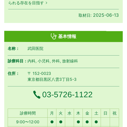
られる存在を目指す
2025-06-13
取材日:
基本情報
名称：
武田医院
診療科目：
内科, 小児科, 外科, 放射線科
住所：
〒 152-0023
東京都目黒区八雲3丁目5-3
電話番号
03-5726-1122
月曜日
火曜日
水曜日
木曜日
金曜日
土曜日
日曜日
祝日
診療時間
月
火
水
木
金
土
日
祝
9:00〜12:00
●
●
●
●
●