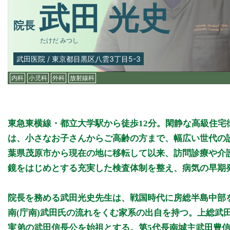
武田 光史
院長
たけだ みつし
武田医院
/
東京都目黒区八雲3丁目5-3
内科
小児科
外科
放射線科
東急東横線・都立大学駅から徒歩12分。閑静な高級住
は、小さなお子さんからご高齢の方まで、幅広い世代の診
葉県茂原市から現在の地に移転して以来、訪問診療や介
鏡をはじめとする充実した検査体制を整え、病気の早期
院長を務める武田光史先生は、戦国時代に房総半島中部
南(庁南)武田氏の流れをくむ家系の出自を持つ。上総武
実弟の武田信長公を始祖とする。第5代長南城主武田豊