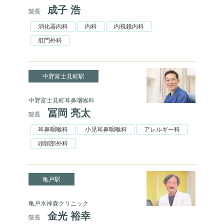
成子 浩
院長
消化器内科
内科
内視鏡内科
肛門外科
中野富士見町駅
中野富士見町耳鼻咽喉科
冨岡 亮太
院長
耳鼻咽喉科
小児耳鼻咽喉科
アレルギー科
頭頸部外科
亀戸駅
亀戸水神森クリニック
金光 裕幸
院長