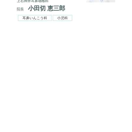
上石神井耳鼻咽喉科
小田切 恵三郎
院長
耳鼻いんこう科
小児科