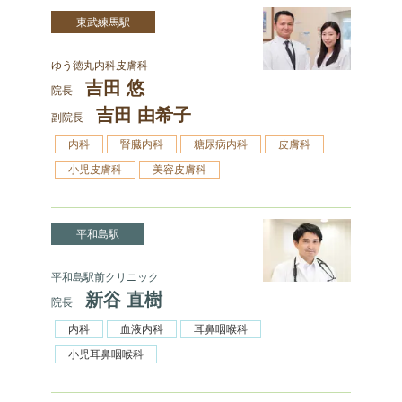
東武練馬駅
ゆう徳丸内科皮膚科
吉田 悠
院長
吉田 由希子
副院長
内科
腎臓内科
糖尿病内科
皮膚科
小児皮膚科
美容皮膚科
平和島駅
平和島駅前クリニック
新谷 直樹
院長
内科
血液内科
耳鼻咽喉科
小児耳鼻咽喉科