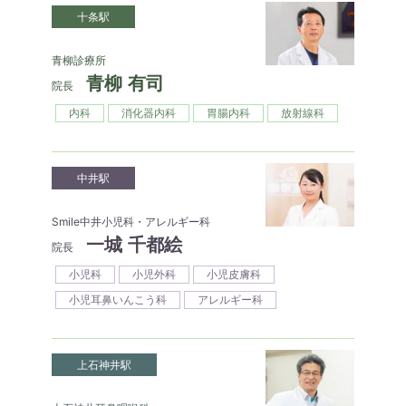
十条駅
青柳診療所
青柳 有司
院長
内科
消化器内科
胃腸内科
放射線科
中井駅
Smile中井小児科・アレルギー科
一城 千都絵
院長
小児科
小児外科
小児皮膚科
小児耳鼻いんこう科
アレルギー科
上石神井駅