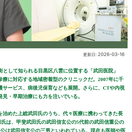
2026-03-16
更新日:
宅街として知られる目黒区八雲に位置する「武田医院」
療に対応する地域密着型のクリニックだ。2007年に千
護サービス、病後児保育なども展開。さらに、CTや内視
発見・早期治療にも力を注いでいる。
を治めた上総武田氏のうち、代々医療に携わってきた長
田氏は、甲斐武田氏の武田信玄公の5代前の武田信重公の
信公は武田信玄公の三男といわれている。現在も医師や医