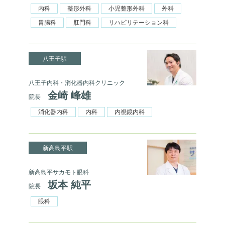
内科
整形外科
小児整形外科
外科
胃腸科
肛門科
リハビリテーション科
八王子駅
八王子内科・消化器内科クリニック
金崎 峰雄
院長
消化器内科
内科
内視鏡内科
新高島平駅
新高島平サカモト眼科
坂本 純平
院長
眼科