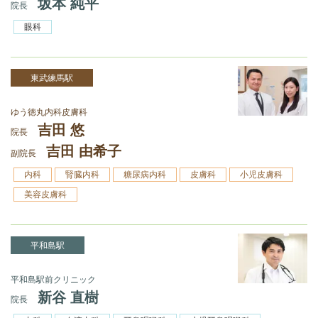
坂本 純平
院長
眼科
東武練馬駅
ゆう徳丸内科皮膚科
吉田 悠
院長
吉田 由希子
副院長
内科
腎臓内科
糖尿病内科
皮膚科
小児皮膚科
美容皮膚科
平和島駅
平和島駅前クリニック
新谷 直樹
院長