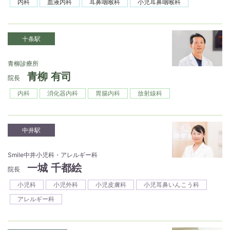
内科
血液内科
耳鼻咽喉科
小児耳鼻咽喉科
十条駅
青柳診療所
青柳 有司
院長
内科
消化器内科
胃腸内科
放射線科
中井駅
Smile中井小児科・アレルギー科
一城 千都絵
院長
小児科
小児外科
小児皮膚科
小児耳鼻いんこう科
アレルギー科