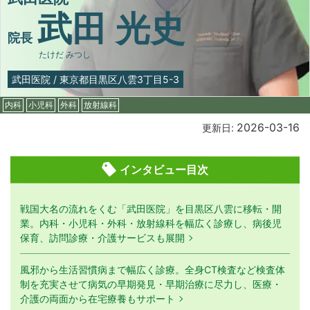
武田 光史
院長
たけだ みつし
武田医院
/
東京都目黒区八雲3丁目5-3
内科
小児科
外科
放射線科
2026-03-16
更新日:
インタビュー目次
戦国大名の流れをくむ「武田医院」を目黒区八雲に移転・開
業。内科・小児科・外科・放射線科を幅広く診療し、病後児
保育、訪問診療・介護サービスも展開
風邪から生活習慣病まで幅広く診療。全身CT検査など検査体
制を充実させて病気の早期発見・早期治療に尽力し、医療・
介護の両面から在宅療養もサポート