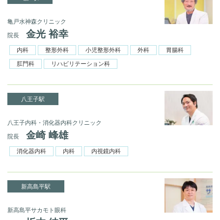
亀戸水神森クリニック
金光 裕幸
院長
内科
整形外科
小児整形外科
外科
胃腸科
肛門科
リハビリテーション科
八王子駅
八王子内科・消化器内科クリニック
金崎 峰雄
院長
消化器内科
内科
内視鏡内科
新高島平駅
新高島平サカモト眼科