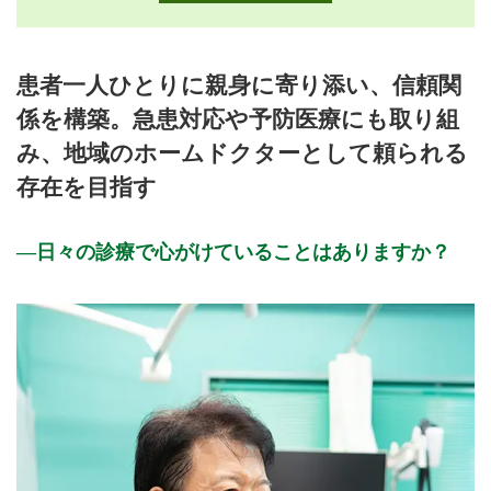
月曜日
火曜日
水曜日
木曜日
金曜日
土曜日
日曜日
祝日
診療時間
月
火
水
木
金
土
日
祝
患者一人ひとりに親身に寄り添い、信頼関
9:00〜12:00
●
●
●
●
●
係を構築。急患対応や予防医療にも取り組
15:30〜18:30
●
●
●
●
み、地域のホームドクターとして頼られる
備考: 診療受付は午前中は11:30まで、午後は18:00までです。
存在を目指す
休診日: 水、日、祝
※診療時間や臨時休診・診療内容等について、事前に必ず医療
日々の診療で心がけていることはありますか？
機関ホームページ、またはお電話にてご確認ください。
>>病院なびで医療機関の詳細を見る
公式HPはこちら