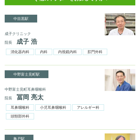
中目黒駅
成子クリニック
成子 浩
院長
消化器内科
内科
内視鏡内科
肛門外科
中野富士見町駅
中野富士見町耳鼻咽喉科
冨岡 亮太
院長
耳鼻咽喉科
小児耳鼻咽喉科
アレルギー科
頭頸部外科
亀戸駅