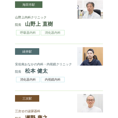
海田市駅
山野上内科クリニック
山野上 直樹
院長
呼吸器内科
消化器内科
緑井駅
安佐南おなかの内科・内視鏡クリニック
松本 健太
院長
消化器内科
内視鏡内科
三次駅
三次せの泌尿器科
瀬野 康之