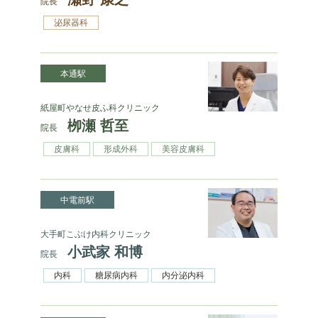
院長
泌尿器科
本通駅
紙屋町やなせ皮ふ科クリニック
栁瀬 哲至
院長
皮膚科
形成外科
美容皮膚科
中電前駅
大手町こぶけ内科クリニック
小武家 和博
院長
内科
糖尿病内科
内分泌内科