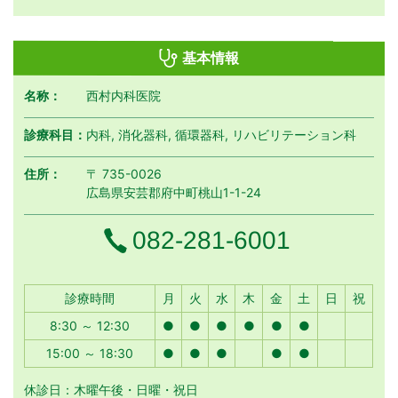
基本情報
名称：
西村内科医院
診療科目：
内科, 消化器科, 循環器科, リハビリテーション科
住所：
〒 735-0026
広島県安芸郡府中町桃山1-1-24
電話番号
082-281-6001
月曜日
火曜日
水曜日
木曜日
金曜日
土曜日
日曜日
祝日
診療時間
月
火
水
木
金
土
日
祝
8:30 ～ 12:30
●
●
●
●
●
●
15:00 ～ 18:30
●
●
●
●
●
休診日：木曜午後・日曜・祝日