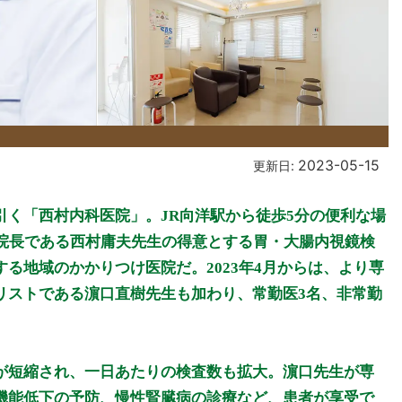
2023-05-15
更新日:
く「西村内科医院」。JR向洋駅から徒歩5分の便利な場
、院長である西村庸夫先生の得意とする胃・大腸内視鏡検
る地域のかかりつけ医院だ。2023年4月からは、より専
リストである濵口直樹先生も加わり、常勤医3名、非常勤
が短縮され、一日あたりの検査数も拡大。濵口先生が専
機能低下の予防、慢性腎臓病の診療など、患者が享受で