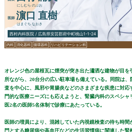
にしむら のぶお
濵口 直樹
医師
はまぐち なおき
西村内科医院
/
広島県安芸郡府中町桃山1-1-24
内科
消化器科
循環器科
リハビリテーション科
オレンジ色の屋根瓦に煙突が突き出た瀟洒な建物が目を引
所ながら、20台分の広い駐車場も備えている。同院は
査を中心に、風邪や胃腸炎などのさまざまな疾患に対応す
門的な医療ニーズにも応えようと、腎臓内科のスペシャ
医2名の医師5名体制で診療にあたっている。
医師の増員により、混雑していた内視鏡検査の待ち時間
門とする糖尿病や高血圧などの生活習慣病に関連した腎