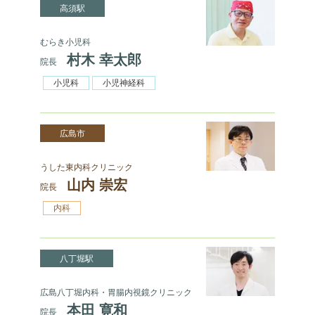
高須駅
むらき小児科
村木 幸太郎
院長
小児科
小児神経科
広島市
うした東内科クリニック
山内 崇宏
院長
内科
八丁堀駅
広島八丁堀内科・胃腸内視鏡クリニック
本田 寛和
院長