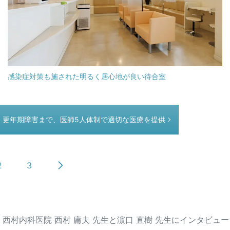
感染症対策も施された明るく居心地が良い待合室
、更年期障害まで、医師5人体制で適切な医療を提供
2
3
西村内科医院 西村 庸夫 先生と濵口 直樹 先生にインタビュー