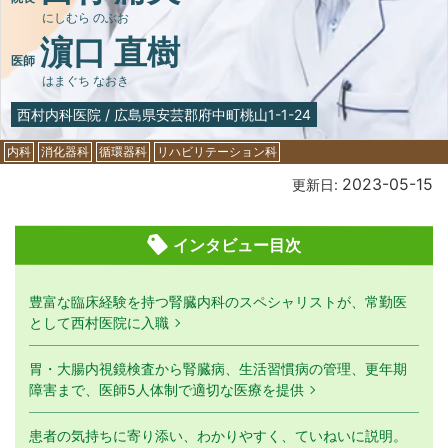
にしむら のぶお
濵口 直樹
医師
はまぐち なおき
西村内科医院
/
広島県安芸郡府中町桃山1-1-24
内科
消化器科
循環器科
リハビリテーション科
2023-05-15
更新日:
インタビュー目次
豊富な臨床経験を持つ腎臓内科のスペシャリストが、常勤医
として西村医院に入職
胃・大腸内視鏡検査から腎臓病、生活習慣病の管理、更年期
障害まで、医師5人体制で適切な医療を提供
患者の気持ちに寄り添い、わかりやすく、ていねいに説明。