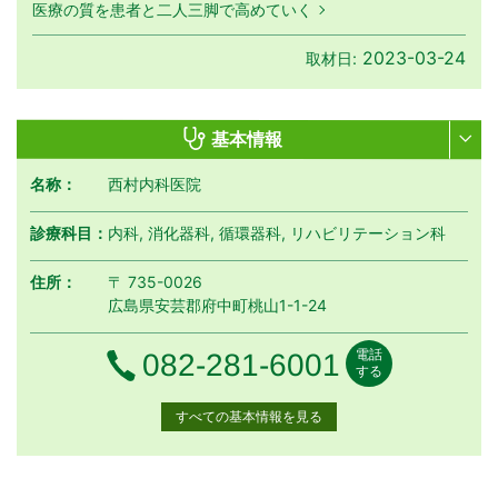
医療の質を患者と二人三脚で高めていく
2023-03-24
取材日:
基本情報
名称：
西村内科医院
診療科目：
内科, 消化器科, 循環器科, リハビリテーション科
住所：
〒 735-0026
広島県安芸郡府中町桃山1-1-24
電話
電話番号
082-281-6001
する
すべての基本情報を見る
月曜日
火曜日
水曜日
木曜日
金曜日
土曜日
日曜日
祝日
診療時間
月
火
水
木
金
土
日
祝