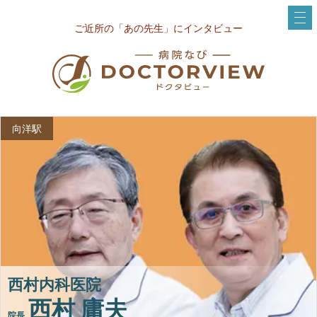
ご近所の「あの先生」にインタビュー
向洋駅
西村内科医院
西村 庸夫
院長