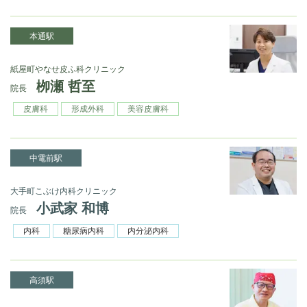
本通駅
紙屋町やなせ皮ふ科クリニック
栁瀬 哲至
院長
皮膚科
形成外科
美容皮膚科
中電前駅
大手町こぶけ内科クリニック
小武家 和博
院長
内科
糖尿病内科
内分泌内科
高須駅