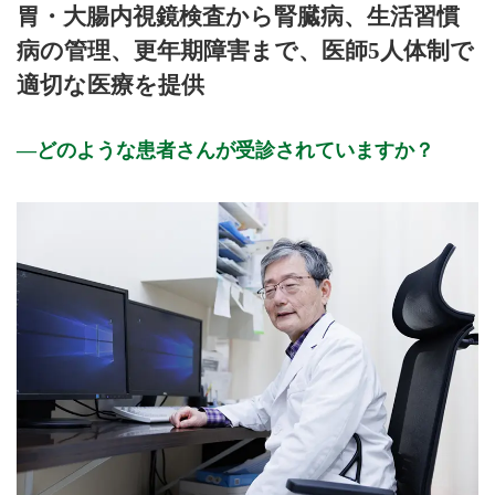
胃・大腸内視鏡検査から腎臓病、生活習慣
8:30 ～ 12:30
●
●
●
●
●
●
病の管理、更年期障害まで、医師5人体制で
15:00 ～ 18:30
●
●
●
●
●
適切な医療を提供
休診日：木曜午後・日曜・祝日
どのような患者さんが受診されていますか？
月曜・金曜・土曜日：西村院長・濵口医師・佐久間医師
火曜・水曜日：西村院長・濵口医師
木曜午前：西村院長・濵口医師・西村真帆医師
※土曜日の診療は、 午前8:30～13:00 午後14:30～16:00
までとなります。
※：西村院長は第４週目の土曜日とその前日が休診となりま
す。
※診療時間や臨時休診・診療内容等について、事前に必ず医療
機関ホームページ、またはお電話にてご確認ください。
>>病院なびで医療機関の詳細を見る
公式HPはこちら