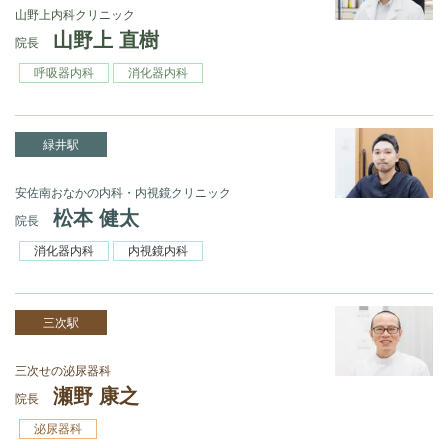
山野上内科クリニック
山野上 直樹
院長
呼吸器内科
消化器内科
緑井駅
安佐南おなかの内科・内視鏡クリニック
松本 健太
院長
消化器内科
内視鏡内科
三次駅
三次せの泌尿器科
瀬野 康之
院長
泌尿器科