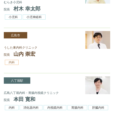
むらき小児科
村木 幸太郎
院長
小児科
小児神経科
広島市
うした東内科クリニック
山内 崇宏
院長
内科
八丁堀駅
広島八丁堀内科・胃腸内視鏡クリニック
本田 寛和
院長
内科
消化器内科
内視鏡内科
胃腸内科
肝臓内科