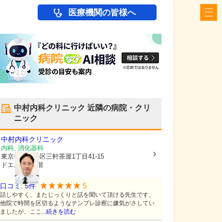
医療機関の皆様へ
中村内科クリニック
近隣の病院・クリ
ニック
中村内科クリニック
内科, 消化器科
東京都世田谷区
三軒茶屋1丁目41-15
ドエルタク1階
5
口コミ:
5
件
話しやすく、またじっくりと話を聞いて頂ける先生です。
他院で時間を区切るようなテンプレ診察に嫌気がさしてい
ましたが、ここ...
続きを読む