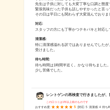
先生は子供に対しても大変丁寧な口調と態度
緊張気味だった子供も話しやすかったと言っ
その日は平日にも関わらず大変混んでおりま
対応
:
スタッフの方にも丁寧かつテキパキと対応し
清潔感
:
特に清潔感溢れる訳ではありませんでしたが
受けました。
待ち時間
:
待ち時間は1時間半近く。かなり待ちました
少し苦痛でした。
レントゲンの再検査で行きましたが、胃カ
この口コミは1年以上前のものです
5
おすすめ度:
[
対応:
5
清潔感:
4
待ち時