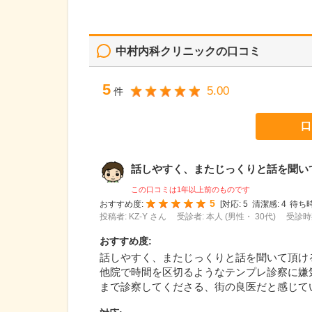
中村内科クリニック
の口コミ
5
5.00
件
口
話しやすく、またじっくりと話を聞いて頂
この口コミは1年以上前のものです
5
おすすめ度:
[
対応:
5
清潔感:
4
待ち時
投稿者: KZ-Y さん
受診者: 本人 (男性・ 30代)
受診時期
おすすめ度
:
話しやすく、またじっくりと話を聞いて頂け
他院で時間を区切るようなテンプレ診察に嫌
まで診察してくださる、街の良医だと感じて