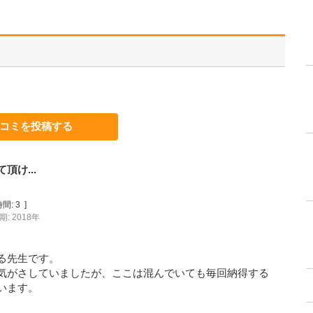
コミを投稿する
け...
間:
3
]
: 2018年
る先生です。
気がさしていましたが、ここは混んでいても毎回納得する
います。