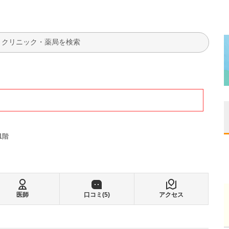
検索
1階
医師
口コミ(
5
)
アクセス