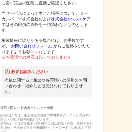
に必ず該当の医院に直接ご確認ください。
当サービスによって生じた損害について、ミー
カンパニー株式会社および
株式会社eヘルスケア
ではその賠償の責任を一切負わないものとしま
す。
掲載情報に誤りがある場合には、お手数です
が、
お問い合わせフォーム
からご連絡をいただ
けますようお願いいたします。
※お電話での対応は行っておりません
必ずお読みください
病気に関するご相談や各医院への個別のお問
い合わせ・紹介などは受け付けておりませ
ん。
世田谷区
の
中村内科クリニック
情報
病院なび では、
東京都
世田谷区
の
中村内科クリニック
の
評判・
求人・転職
情報を掲載しています。
病院なび では市区町村別/診療科目別に病院・医院・薬局を探せ
るほか、予約ができる医療機関や、キーワードでの検索も可能
です。