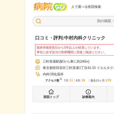
病院なび
人で選べる医院検索
口コミ・評判:
中村内科クリニック
最終情報更新日から5年以上が経過しています。
事前に必ず該当の医療機関に直接ご確認ください。
三軒茶屋駅
(駅から
東に約240m
)
東京都世田谷区三軒茶屋1丁目41-15 ドエルタク
内科
消化器科
※
11
19
270
アクセス数
7月
:
6月
:
過去12ヶ月:
医院トップ
診療案内