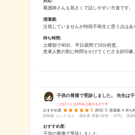
対応
:
看護師さんも気さくで話しやすい方達です。
清潔感
:
注視していませんが特段不衛生と思う点はあ
待ち時間
:
土曜朝で40分、平日昼間で15分程度。
患者人数の割に時間をかけてくださる好印象
子供の胃痛で受診しました。 先生は子供
この口コミは1年以上前のものです
5
おすすめ度:
[
対応:
5
清潔感:
4
待ち時
投稿者: ムンク さん
受診者: 家族 (女性・ 10代)
受診時
おすすめ度
:
子供の胃痛で受診しました。