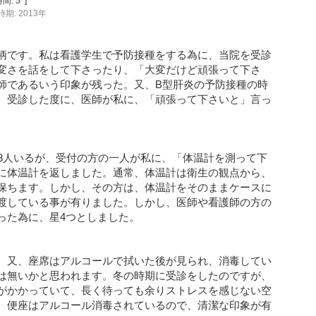
間:
5
]
期: 2013年
柄です。私は看護学生で予防接種をする為に、当院を受診
変さを話をして下さったり、「大変だけど頑張って下さ
師であるいう印象が残った。又、B型肝炎の予防接種の時
、受診した度に、医師が私に、「頑張って下さいと」言っ
、3人いるが、受付の方の一人が私に、「体温計を測って下
に体温計を返しました。通常、体温計は衛生の観点から、
保ちます。しかし、その方は、体温計をそのままケースに
渡している事が有りました。しかし、医師や看護師の方の
った為に、星4つとしました。
。又、座席はアルコールで拭いた後が見られ、消毒してい
は無いかと思われます。冬の時期に受診をしたのですが、
がかかっていて、長く待っても余りストレスを感じない空
、便座はアルコール消毒されているので、清潔な印象が有