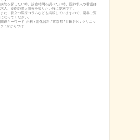
病院を探したい時、診療時間を調べたい時、医師求人や看護師
求人、薬剤師求人情報を知りたい時に便利です。
また、役立つ医療コラムなども掲載していますので、是非ご覧
になってください。
関連キーワード:
内科 / 消化器科 / 東京都 / 世田谷区 / クリニッ
ク / かかりつけ