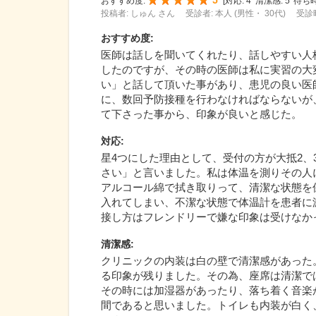
5
おすすめ度:
[
対応:
4
清潔感:
5
待ち時
投稿者: しゅん さん
受診者: 本人 (男性・ 30代)
受診時
おすすめ度
:
医師は話しを聞いてくれたり、話しやすい人
したのですが、その時の医師は私に実習の大
い」と話して頂いた事があり、患児の良い医
に、数回予防接種を行わなければならないが
て下さった事から、印象が良いと感じた。
対応
:
星4つにした理由として、受付の方が大抵2
さい」と言いました。私は体温を測りその人
アルコール綿で拭き取りって、清潔な状態を
入れてしまい、不潔な状態で体温計を患者に
接し方はフレンドリーで嫌な印象は受けなか
清潔感
:
クリニックの内装は白の壁で清潔感があった
る印象が残りました。その為、座席は清潔で
その時には加湿器があったり、落ち着く音楽
間であると思いました。トイレも内装が白く