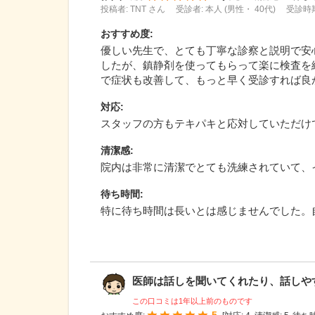
投稿者: TNT さん
受診者: 本人 (男性・ 40代)
受診時期
おすすめ度
:
優しい先生で、とても丁寧な診察と説明で安
したが、鎮静剤を使ってもらって楽に検査を
で症状も改善して、もっと早く受診すれば良
対応
:
スタッフの方もテキパキと応対していただけ
清潔感
:
院内は非常に清潔でとても洗練されていて、
待ち時間
:
特に待ち時間は長いとは感じませんでした。
医師は話しを聞いてくれたり、話しやすい
この口コミは1年以上前のものです