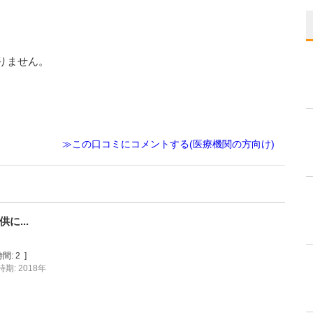
りません。
。
≫この口コミにコメントする(医療機関の方向け)
に...
間:
2
]
期: 2018年