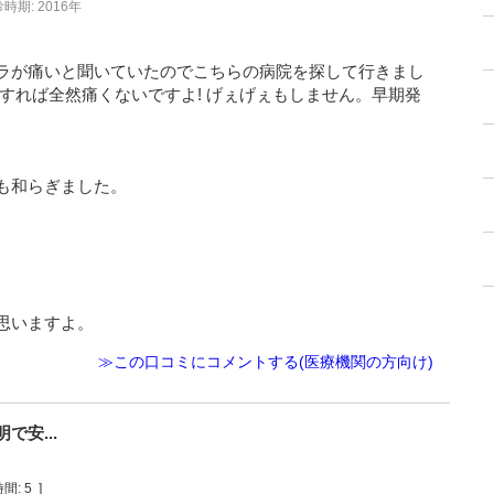
時期: 2016年
ラが痛いと聞いていたのでこちらの病院を探して行きまし
すれば全然痛くないですよ! げぇげぇもしません。早期発
も和らぎました。
思いますよ。
≫この口コミにコメントする(医療機関の方向け)
安...
間:
5
]