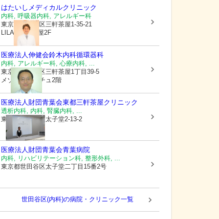
はたいしメディカルクリニック
内科, 呼吸器内科, アレルギー科
東京都世田谷区
三軒茶屋1-35-21
LILAS三軒茶屋2F
医療法人伸健会
鈴木内科循環器科
内科, アレルギー科, 心療内科, ...
東京都世田谷区
三軒茶屋1丁目39-5
メゾンデスタチュ2階
医療法人財団青葉会
東都三軒茶屋クリニック
透析内科, 内科, 腎臓内科, ...
東京都世田谷区
太子堂2-13-2
医療法人財団青葉会青葉病院
内科, リハビリテーション科, 整形外科, ...
東京都世田谷区
太子堂二丁目15番2号
世田谷区(内科)の病院・クリニック一覧