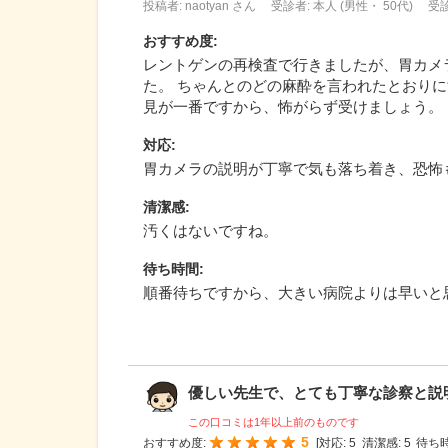
投稿者: naotyan さん
受診者: 本人 (男性・ 50代)
受診
おすすめ度
:
レントゲンの再検査で行きましたが、胃カメ
た。 ちゃんとのどの麻酔を言われたとおりに
見が一番ですから、怖がらず受けましょう。
対応
:
胃カメラの説明が丁寧で気も落ち着き、恐怖
清潔感
:
汚くはないですね。
待ち時間
:
順番待ちですから、大きい病院よりは早いと
優しい先生で、とても丁寧な診察と説明で
この口コミは1年以上前のものです
5
おすすめ度:
[
対応:
5
清潔感:
5
待ち時